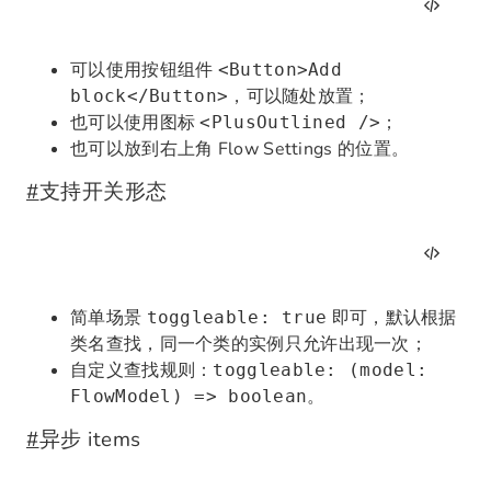
          model
=
{
this
}
          subModelKey
=
"items"
import
 { PlusOutlined } 
from
 '@ant-desi
          items
=
{[
可以使用按钮组件
<Button>Add
import
 { Application
,
 Plugin
,
 BlockMode
            {
，可以随处放置；
block</Button>
import
 { AddSubModelButton
,
 FlowModel
,
 
              key
:
 'sub1'
,
也可以使用图标
；
<PlusOutlined />
import
 { Button
,
 Card
,
 Space } 
from
 'an
              label
:
 'Sub1 Block'
,
也可以放到右上角 Flow Settings 的位置。
import
 type
 { ReactNode } 
from
 'react'
;
              useModel
:
 'Sub1BlockModel
#
支持开关形态
            }
,
function
 AddBlock
(props
:
 { model
:
 FlowM
            {
  const
 { 
model
,
 children
 } 
=
 props;
              key
:
 'sub2'
,
              label
:
 'Sub2 Block'
,
  return
 (
import
 { Application
,
 Plugin
,
 BlockMode
              children
:
 [
    <
AddSubModelButton
简单场景
即可，默认根据
toggleable: true
import
 { AddSubModelButton
,
 FlowModel
,
 
                {
      model
=
{model}
类名查找，同一个类的实例只允许出现一次；
import
 { Button
,
 Space } 
from
 'antd'
;
                  key
:
 'sub2-1'
,
      subModelKey
=
"items"
自定义查找规则：
toggleable: (model:
                  label
:
 'Sub2-1 Block'
      items
=
{[
。
FlowModel) => boolean
class
 HelloBlockModel
 extends
 FlowModel
                  useModel
:
 'Sub2BlockM
        {
  render
() {
#
异步 items
                }
,
          key
:
 'sub1'
,
    return
 (
                {
          label
:
 'Sub1 Block'
,
      <
Space
 direction
=
"vertical"
 style
                  key
:
 'sub2-2'
,