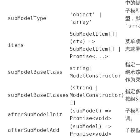
中的
子模
'object' |
型，
subModelType
'array'
'arr
|
SubModelItem[]
菜单
(ctx) =>
items
态或
SubModelItem[] |
Promise<...>
指定
|
string
继承
subModelBaseClass
ModelConstructor
作为
(string |
指定
subModelBaseClasses
ModelConstructor)
按组
[]
子模
(subModel) =>
afterSubModelInit
调。
Promise<void>
(subModel) =>
子模
afterSubModelAdd
Promise<void>