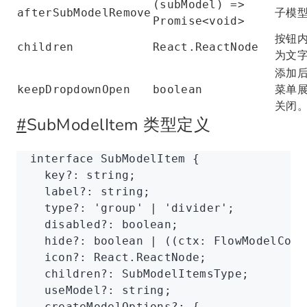
(subModel) =>
子模
afterSubModelRemove
Promise<void>
按钮
children
React.ReactNode
为文
添加
菜单
keepDropdownOpen
boolean
关闭
#
SubModelItem 类型定义
interface
 SubModelItem
 {
  key
?:
 string
;
  label
?:
 string
;
  type
?:
 'group'
 |
 'divider'
;
  disabled
?:
 boolean
;
  hide
?:
 boolean
 |
 ((ctx
:
 FlowModelCont
  icon
?:
 React
.
ReactNode
;
  children
?:
 SubModelItemsType
;
  useModel
?:
 string
;
  createModelOptions
?:
 {