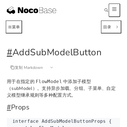
菜单
目录
#
AddSubModelButton
复制 Markdown
用于在指定的
中添加子模型
FlowModel
（subModel）。支持异步加载、分组、子菜单、自定
义模型继承规则等多种配置方式。
#
Props
interface
 AddSubModelButtonProps
 {