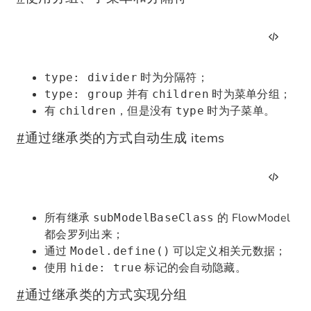
                  key
:
 'sub2-1'
,
        <
h2
>Sub1 Block</
h2
>
            return
 await
 ctx
.getTestMod
const
 sleep
 =
 (ms
:
 number
) 
=>
 new
 Promi
          <
Space
>
                  label
:
 'Sub2-1 Block'
        <
p
>This is a sub block rendered
          }}
            <
AddBlock
 model
=
{
this
}>
                  toggleable
:
 Sub2Block
      </
div
>
        >
class
 ContainerModel
 extends
 FlowModel
 
              <
Button
>Add block</
Button
                  useModel
:
 'Sub2BlockM
    );
          <
Button
>Add block</
Button
>
  render
() {
            </
AddBlock
>
import
 { Application
,
 Plugin
,
 BlockMode
                  createModelOptions
:
 {
  }
        </
AddSubModelButton
>
    return
 <
View
 model
=
{
this
} />;
时为分隔符；
            <
type: divider
AddBlock
 model
=
{
this
}>
import
 { AddSubModelButton
,
 FlowModel
,
 
                    props
:
 {
}
      </
Space
>
  }
并有
时为菜单分组；
              <
type: group
a
>
children
import
 { Button
,
 Space } 
from
 'antd'
;
                      name
:
 'foo'
,
    );
}
有
，但是没有
时为子菜单。
                <
children
PlusOutlined
type
 /> Add bl
                    }
,
class
 Sub2BlockModel
 extends
 BlockModel
  }
              </
a
>
class
 HelloBlockModel
 extends
 FlowModel
                  }
,
#
通过继承类的方式自动生成 items
  renderComponent
() {
}
function
 View
({ model }
:
 { 
readonly
 mod
            </
AddBlock
>
  render
() {
                }
,
    return
 (
  const
 [
showAdvanced
,
 setShowAdvanced
]
          </
Space
>
    return
 (
                {
      <
div
>
class
 Sub1BlockModel
 extends
 BlockModel
        </
Space
>
      <
Space
 direction
=
"vertical"
 style
                  key
:
 'sub2-2'
,
        <
h2
>Sub2 Block</
h2
>
  renderComponent
() {
  return
 (
      </
Card
>
        {
this
.mapSubModels
(
'items'
,
 (it
                  label
:
 'Sub2-2 Block'
        <
p
>This is a sub block rendered
import
 { Application
,
 Plugin
,
 BlockMode
    return
 (
    <
Space
 direction
=
"vertical"
 style
=
{
    );
          return
 <
FlowModelRenderer
 key
所有继承
的 FlowModel
                  toggleable
subModelBaseClass
:
 Sub2Block
      </
div
>
import
 { AddSubModelButton
,
 FlowModel
,
 
      <
div
>
      <
Space
>
  }
        })}
都会罗列出来；
                  useModel
:
 'Sub2BlockM
    );
import
 { Button
,
 Space } 
from
 'antd'
;
        <
h2
>Sub1 Block</
h2
>
        <
Typography.Text
>showAdvanced</
}
        <
AddSubModelButton
通过
可以定义相关元数据；
                  createModelOptions
Model.define()
:
 {
  }
        <
p
>This is a sub block rendered
        <
Switch
 checked
=
{showAdvanced} 
          model
=
{
this
}
使用
标记的会自动隐藏。
                    props
hide: true
:
 {
}
class
 HelloBlockModel
 extends
 FlowModel
      </
div
>
      </
Space
>
class
 Sub1BlockModel
 extends
 BlockModel
          subModelKey
=
"items"
                      name
:
 'bar'
,
  get
 title
() {
    );
#
通过继承类的方式实现分组
  renderComponent
() {
          items
=
{[
                    }
,
class
 PluginHelloModel
 extends
 Plugin
 {
    return
 'HelloBlockModel'
;
  }
      {
model
.mapSubModels
(
'items'
,
 (ite
    return
 (