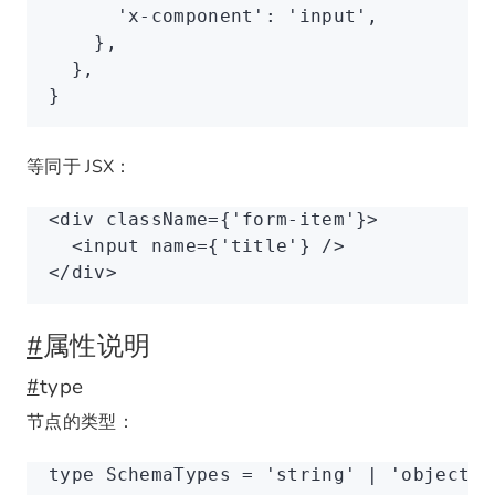
      'x-component'
: 
'input'
,
    }
,
  }
,
}
等同于 JSX：
<
div
 className
=
{
'form-item'
}>
  <
input
 name
=
{
'title'
} />
</
div
>
#
属性说明
#
type
节点的类型：
type
 SchemaTypes
 =
 'string'
 |
 'object'
 