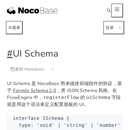
菜单
目录
#
UI Schema
复制 Markdown
UI Schema 是 NocoBase 用来描述前端组件的协议，基
于
Formily Schema 2.0
，类 JSON Schema 风格。在
FlowEngine 中，
的
字段
registerFlow
uiSchema
就是用这个语法来定义配置面板的 UI。
interface
 ISchema
 {
  type
:
 'void'
 |
 'string'
 |
 'number'
 |
 