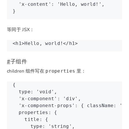
  'x-content'
: 
'Hello, world!'
,
}
等同于 JSX：
<
h1
>Hello, world!</
h1
>
#
子组件
children 组件写在
里：
properties
{
  type
:
 'void'
,
  'x-component'
: 
'div'
,
  'x-component-props'
: { className
:
 'fo
  properties
:
 {
    title
:
 {
      type
:
 'string'
,