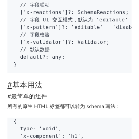
  // 字段联动
  [
'x-reactions'
]
?:
 SchemaReactions
;
  // 字段 UI 交互模式，默认为 'editable'
  [
'x-pattern'
]
?:
 'editable'
 |
 'disable
  // 字段校验
  [
'x-validator'
]
?:
 Validator
;
  // 默认数据
  default
?:
 any
;
}
#
基本用法
#
最简单的组件
所有的原生 HTML 标签都可以转为 schema 写法：
{
  type
:
 'void'
,
  'x-component'
: 
'h1'
,