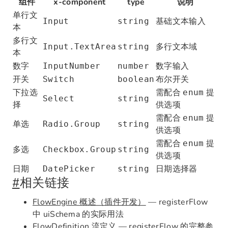
组件
x-component
type
说明
单行文
基础文本输入
Input
string
本
多行文
多行文本域
Input.TextArea
string
本
数字
数字输入
InputNumber
number
开关
布尔开关
Switch
boolean
下拉选
需配合
提
enum
Select
string
择
供选项
需配合
提
enum
单选
Radio.Group
string
供选项
需配合
提
enum
多选
Checkbox.Group
string
供选项
日期
日期选择器
DatePicker
string
#
相关链接
FlowEngine 概述（插件开发）
— registerFlow
中 uiSchema 的实际用法
FlowDefinition 流定义
— registerFlow 的完整参