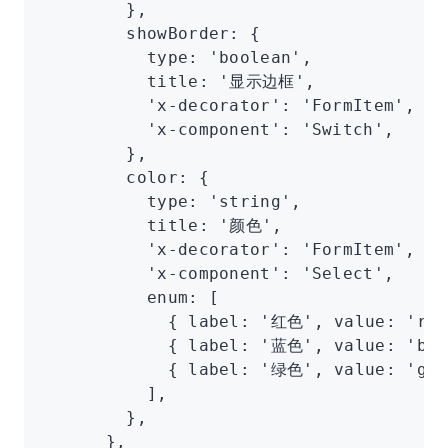
        }
,
        showBorder
:
 {
          type
:
 'boolean'
,
          title
:
 '显示边框'
,
          'x-decorator'
:
 'FormItem'
,
          'x-component'
:
 'Switch'
,
        }
,
        color
:
 {
          type
:
 'string'
,
          title
:
 '颜色'
,
          'x-decorator'
:
 'FormItem'
,
          'x-component'
:
 'Select'
,
          enum
:
 [
            { label
:
 '红色'
,
 value
:
 'red
            { label
:
 '蓝色'
,
 value
:
 'blu
            { label
:
 '绿色'
,
 value
:
 'gre
          ]
,
        }
,
      }
,