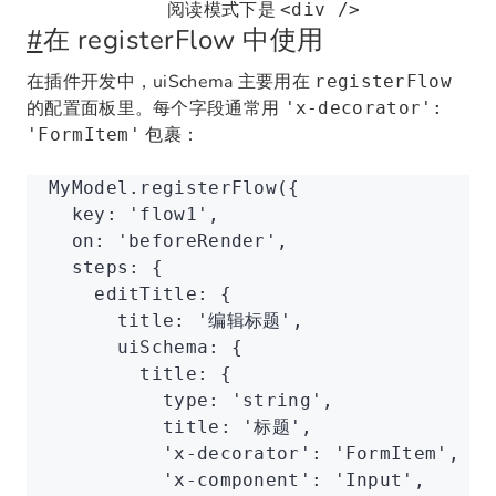
阅读模式下是
<div />
#
在 registerFlow 中使用
在插件开发中，uiSchema 主要用在
registerFlow
的配置面板里。每个字段通常用
'x-decorator':
包裹：
'FormItem'
MyModel
.registerFlow
({
  key
:
 'flow1'
,
  on
:
 'beforeRender'
,
  steps
:
 {
    editTitle
:
 {
      title
:
 '编辑标题'
,
      uiSchema
:
 {
        title
:
 {
          type
:
 'string'
,
          title
:
 '标题'
,
          'x-decorator'
:
 'FormItem'
,
          'x-component'
:
 'Input'
,