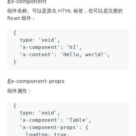
#
x-component
组件名称。可以是原生 HTML 标签，也可以是注册的
React 组件：
{
  type
:
 'void'
,
  'x-component'
: 
'h1'
,
  'x-content'
: 
'Hello, world!'
,
}
#
x-component-props
组件属性：
{
  type
:
 'void'
,
  'x-component'
: 
'Table'
,
  'x-component-props'
: {
    loading
:
 true
,