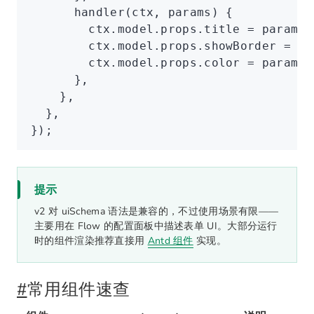
      handler
(ctx
,
 params) {
        ctx
.
model
.
props
.title 
=
 params
.
        ctx
.
model
.
props
.showBorder 
=
 pa
        ctx
.
model
.
props
.color 
=
 params
.
      }
,
    }
,
  }
,
});
提示
v2 对 uiSchema 语法是兼容的，不过使用场景有限——
主要用在 Flow 的配置面板中描述表单 UI。大部分运行
时的组件渲染推荐直接用
Antd 组件
实现。
#
常用组件速查