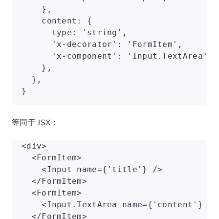
    }
,
    content
:
 {
      type
:
 'string'
,
      'x-decorator'
: 
'FormItem'
,
      'x-component'
: 
'Input.TextArea'
,
    }
,
  }
,
}
等同于 JSX：
<
div
>
  <
FormItem
>
    <
Input
 name
=
{
'title'
} />
  </
FormItem
>
  <
FormItem
>
    <
Input.TextArea
 name
=
{
'content'
} />
  </
FormItem
>