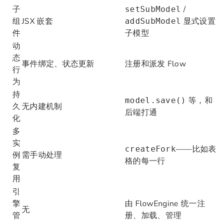
子
/
setSubModel
组
JSX 嵌套
显式设置
addSubModel
件
子模型
动
态
事件绑定、状态更新
注册和派发 Flow
行
为
持
等，和
model.save()
久
无内建机制
后端打通
化
多
实
——比如表
createFork
例
需手动处理
格的每一行
复
用
引
擎
由 FlowEngine 统一注
无
管
册、加载、管理