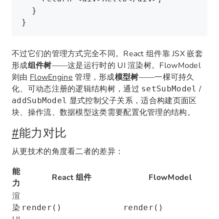
  }
}
不过它们的管理方式完全不同。React 组件靠 JSX 嵌套
形成
组件树
——这是运行时的 UI 渲染树。FlowModel
则由
FlowEngine
管理，形成
模型树
——一棵可持久
化、可动态注册的逻辑结构树，通过
/
setSubModel
显式控制父子关系，适合构建页面区
addSubModel
块、操作流、数据模型这类需要配置化管理的结构。
#
能力对比
从更技术的角度看二者的差异：
能
React 组件
FlowModel
力
渲
染
render()
render()