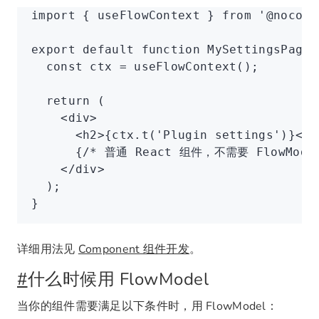
import
 { useFlowContext } 
from
 '@nocoba
export
 default
 function
 MySettingsPage
(
  const
 ctx
 =
 useFlowContext
();
  return
 (
    <
div
>
      <
h2
>{
ctx
.t
(
'Plugin settings'
)}</
h
      {
/* 普通 React 组件，不需要 FlowModel
    </
div
>
  );
}
详细用法见
Component 组件开发
。
#
什么时候用 FlowModel
当你的组件需要满足以下条件时，用 FlowModel：