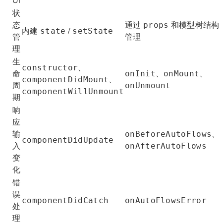
UI
状
态
通过
和模型树结构
props
内建
/
state
setState
管
管理
理
生
、
constructor
命
、
、
onInit
onMount
、
componentDidMount
周
onUnmount
componentWillUnmount
期
响
应
输
、
onBeforeAutoFlows
componentDidUpdate
入
onAfterAutoFlows
变
化
错
误
componentDidCatch
onAutoFlowsError
处
理