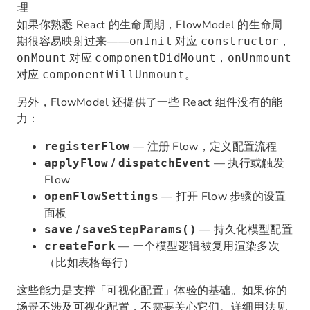
理
如果你熟悉 React 的生命周期，FlowModel 的生命周
期很容易映射过来——
对应
，
onInit
constructor
对应
，
onMount
componentDidMount
onUnmount
对应
。
componentWillUnmount
另外，FlowModel 还提供了一些 React 组件没有的能
力：
— 注册 Flow，定义配置流程
registerFlow
/
— 执行或触发
applyFlow
dispatchEvent
Flow
— 打开 Flow 步骤的设置
openFlowSettings
面板
/
— 持久化模型配置
save
saveStepParams()
— 一个模型逻辑被复用渲染多次
createFork
（比如表格每行）
这些能力是支撑「可视化配置」体验的基础。如果你的
场景不涉及可视化配置，不需要关心它们。详细用法见