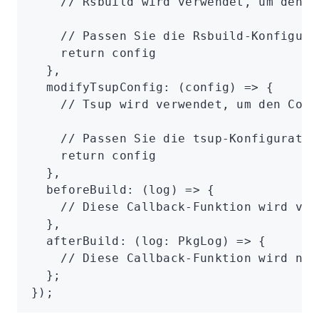
    // Rsbuild wird verwendet, um den C
    // Passen Sie die Rsbuild-Konfigura
    return
 config
  }
,
  modifyTsupConfig
:
 (config) 
=>
 {
    // Tsup wird verwendet, um den Code
    // Passen Sie die tsup-Konfiguratio
    return
 config
  }
,
  beforeBuild
:
 (log) 
=>
 {
    // Diese Callback-Funktion wird vor
  }
,
  afterBuild
:
 (log
:
 PkgLog
) 
=>
 {
    // Diese Callback-Funktion wird nac
  };
});