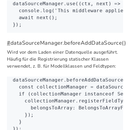
dataSourceManager
.use
((ctx
,
 next) 
=>
 {
  console
.log
(
'This middleware applies 
  await
 next
();
});
#
dataSourceManager.beforeAddDataSource()
Wird vor dem Laden einer Datenquelle ausgeführt.
Häufig für die Registrierung statischer Klassen
verwendet, z. B. für Modellklassen und Feldtypen:
dataSourceManager
.beforeAddDataSource
((
  const
 collectionManager
 =
 dataSource
.
  if
 (collectionManager 
instanceof
 Sequ
    collectionManager
.registerFieldType
      belongsToArray
:
 BelongsToArrayFie
    });
  }
});