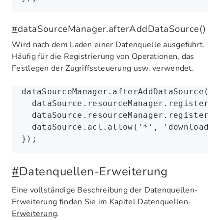
#
dataSourceManager.afterAddDataSource()
Wird nach dem Laden einer Datenquelle ausgeführt.
Häufig für die Registrierung von Operationen, das
Festlegen der Zugriffssteuerung usw. verwendet.
dataSourceManager
.afterAddDataSource
((d
  dataSource
.
resourceManager
.registerAc
  dataSource
.
resourceManager
.registerAc
  dataSource
.
acl
.allow
(
'*'
,
 'downloadXl
});
#
Datenquellen-Erweiterung
Eine vollständige Beschreibung der Datenquellen-
Erweiterung finden Sie im Kapitel
Datenquellen-
Erweiterung
.