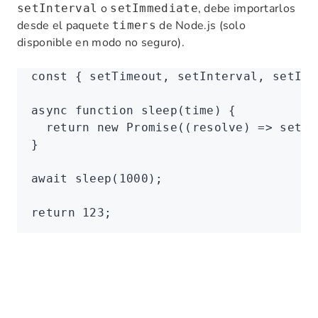
o
, debe importarlos
setInterval
setImmediate
desde el paquete
de Node.js (solo
timers
disponible en modo no seguro).
const
 { 
setTimeout
,
 setInterval
,
 setImm
async
 function
 sleep
(time) {
  return
 new
 Promise
((resolve) 
=>
 setTi
}
await
 sleep
(
1000
);
return
 123
;