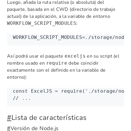
Luego, añada la ruta relativa (o absoluta) del
paquete, basada en el CWD (directorio de trabajo
actual) de la aplicación, a la variable de entorno
:
WORKFLOW_SCRIPT_MODULES
WORKFLOW_SCRIPT_MODULES=
./storage/node_
Así podrá usar el paquete
en su script (el
exceljs
nombre usado en
debe coincidir
require
exactamente con el definido en la variable de
entorno):
const
 ExcelJS
 =
 require
(
'./storage/node
// ...
#
Lista de características
#
Versión de Node.js