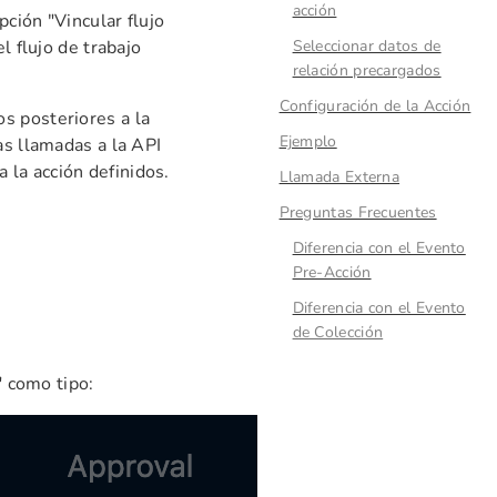
acción
pción "Vincular flujo
l flujo de trabajo
Seleccionar datos de
relación precargados
Configuración de la Acción
s posteriores a la
Ejemplo
as llamadas a la API
la acción definidos.
Llamada Externa
Preguntas Frecuentes
Diferencia con el Evento
Pre-Acción
Diferencia con el Evento
de Colección
" como tipo: