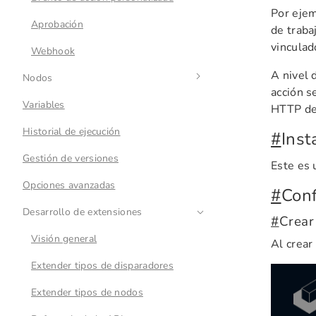
Por ejem
Aprobación
de traba
vinculad
Webhook
A nivel 
Nodos
acción s
Variables
Visión general
HTTP de 
Historial de ejecución
Inteligencia artificial
#
Inst
Gestión de versiones
Nodos LLM
Este es 
Opciones avanzadas
Chat de texto
#
Conf
Desarrollo de extensiones
Chat multimodal
#
Crear 
Visión general
Salida estructurada
Al crear
Extender tipos de disparadores
Nodos de empleado de IA
Extender tipos de nodos
Configuración de nodos