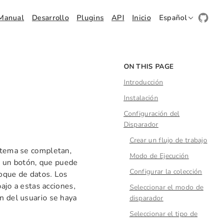
Manual
Desarrollo
Plugins
API
Inicio
Español
ON THIS PAGE
Introducción
Instalación
Configuración del
Disparador
Crear un flujo de trabajo
istema se completan,
Modo de Ejecución
de un botón, que puede
Configurar la colección
loque de datos. Los
bajo a estas acciones,
Seleccionar el modo de
n del usuario se haya
disparador
Seleccionar el tipo de