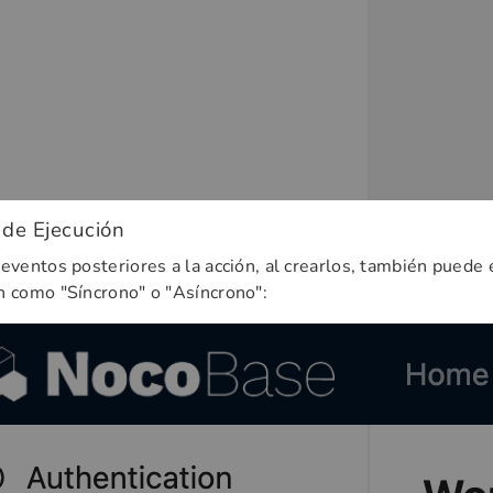
de Ejecución
 eventos posteriores a la acción, al crearlos, también puede
n como "Síncrono" o "Asíncrono":