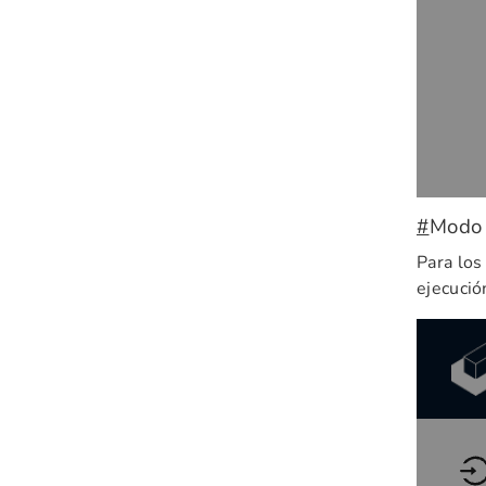
#
Modo 
Para los
ejecució