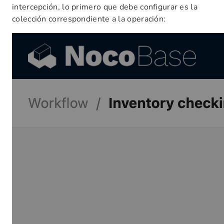
intercepción, lo primero que debe configurar es la
colección correspondiente a la operación: