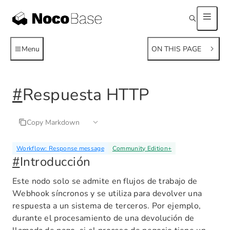
Menu
ON THIS PAGE
#
Respuesta HTTP
Copy Markdown
Workflow: Response message
Community Edition
+
#
Introducción
Este nodo solo se admite en flujos de trabajo de
Webhook síncronos y se utiliza para devolver una
respuesta a un sistema de terceros. Por ejemplo,
durante el procesamiento de una devolución de