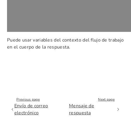
Puede usar variables del contexto del flujo de trabajo
en el cuerpo de la respuesta.
Previous page
Next page
Envío de correo
Mensaje de
electrónico
respuesta