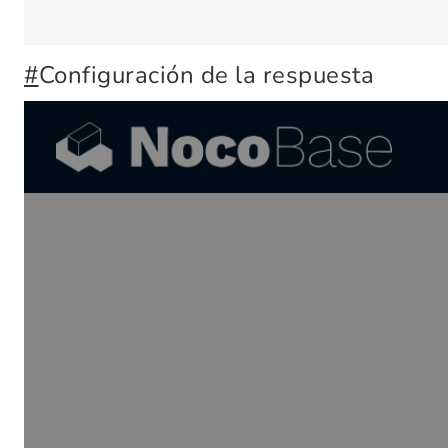
#
Configuración de la respuesta