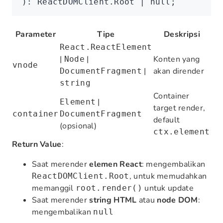
): 
ReactDOMClient
.Root 
|
 null
;
Parameter
Tipe
Deskripsi
React.ReactElement
|
|
Konten yang
Node
vnode
|
akan dirender
DocumentFragment
string
Container
|
Element
target render,
container
DocumentFragment
default
(opsional)
ctx.element
Return Value
:
Saat merender
elemen React
: mengembalikan
, untuk memudahkan
ReactDOMClient.Root
memanggil
untuk update
root.render()
Saat merender
string HTML
atau
node DOM
:
mengembalikan
null