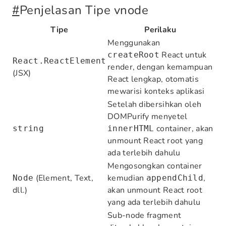
#
Penjelasan Tipe vnode
Tipe
Perilaku
Menggunakan
React untuk
createRoot
React.ReactElement
render, dengan kemampuan
(JSX)
React lengkap, otomatis
mewarisi konteks aplikasi
Setelah dibersihkan oleh
DOMPurify menyetel
container, akan
string
innerHTML
unmount React root yang
ada terlebih dahulu
Mengosongkan container
(Element, Text,
kemudian
,
Node
appendChild
dll.)
akan unmount React root
yang ada terlebih dahulu
Sub-node fragment