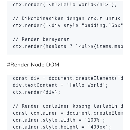
ctx
.render
(
'<h1>Hello World</h1>'
);
// Dikombinasikan dengan ctx.t untuk in
ctx
.render
(
'<div style="padding:16px">'
// Render bersyarat
ctx
.render
(hasData 
?
 `<ul>
${
items
.map
(i
#
Render Node DOM
const
 div
 =
 document
.createElement
(
'div
div
.textContent 
=
 'Hello World'
;
ctx
.render
(div);
// Render container kosong terlebih dah
const
 container
 =
 document
.createElemen
container
.
style
.width 
=
 '100%'
;
container
.
style
.height 
=
 '400px'
;