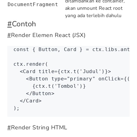
ditambahkan ke container,
DocumentFragment
akan unmount React root
yang ada terlebih dahulu
#
Contoh
#
Render Elemen React (JSX)
const
 { 
Button
,
 Card
 } 
=
 ctx
.
libs
.antd;
ctx
.render
(
  <
Card
 title
=
{
ctx
.t
(
'Judul'
)}>
    <
Button
 type
=
"primary"
 onClick
=
{() 
      {
ctx
.t
(
'Tombol'
)}
    </
Button
>
  </
Card
>
);
#
Render String HTML