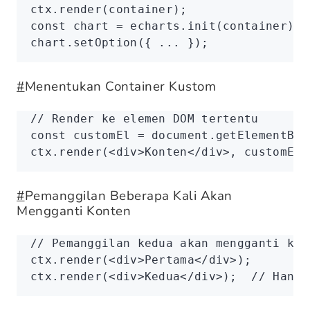
ctx
.render
(container);
const
 chart
 =
 echarts
.init
(container);
chart
.setOption
({ 
...
 });
#
Menentukan Container Kustom
// Render ke elemen DOM tertentu
const
 customEl
 =
 document
.getElementByI
ctx
.render
(<
div
>Konten
</
div
>
,
 customEl)
#
Pemanggilan Beberapa Kali Akan
Mengganti Konten
// Pemanggilan kedua akan mengganti kon
ctx
.render
(<
div
>Pertama
</
div
>
);
ctx
.render
(<
div
>Kedua
</
div
>
);  
// Hanya