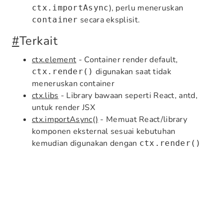
), perlu meneruskan
ctx.importAsync
secara eksplisit.
container
#
Terkait
ctx.element
- Container render default,
digunakan saat tidak
ctx.render()
meneruskan container
ctx.libs
- Library bawaan seperti React, antd,
untuk render JSX
ctx.importAsync()
- Memuat React/library
komponen eksternal sesuai kebutuhan
kemudian digunakan dengan
ctx.render()