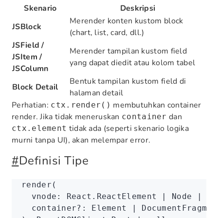
Skenario
Deskripsi
Merender konten kustom block
JSBlock
(chart, list, card, dll.)
JSField /
Merender tampilan kustom field
JSItem /
yang dapat diedit atau kolom tabel
JSColumn
Bentuk tampilan kustom field di
Block Detail
halaman detail
Perhatian:
membutuhkan container
ctx.render()
render. Jika tidak meneruskan
dan
container
tidak ada (seperti skenario logika
ctx.element
murni tanpa UI), akan melempar error.
#
Definisi Tipe
render
(
  vnode: 
React
.ReactElement 
|
 Node 
|
 Do
  container
?:
 Element 
|
 DocumentFragmen