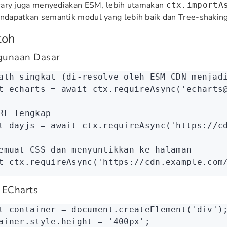
rary juga menyediakan ESM, lebih utamakan
ctx.importA
dapatkan semantik modul yang lebih baik dan Tree-shaking
toh
gunaan Dasar
ath singkat (di-resolve oleh ESM CDN menjad
t
 echarts
 =
 await
 ctx
.requireAsync
(
'echarts
RL lengkap
t
 dayjs
 =
 await
 ctx
.requireAsync
(
'https://c
emuat CSS dan menyuntikkan ke halaman
t
 ctx
.requireAsync
(
'https://cdn.example.com
 ECharts
t
 container
 =
 document
.createElement
(
'div'
)
ainer
.
style
.height 
=
 '400px'
;