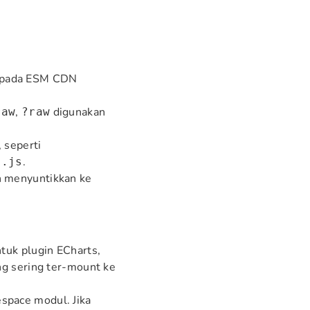
 pada ESM CDN
,
digunakan
raw
?raw
 seperti
.
n.js
 menyuntikkan ke
ntuk plugin ECharts,
ing sering ter-mount ke
space modul. Jika