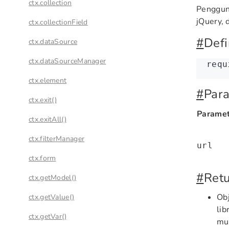
ctx.collection
Pengguna
jQuery, d
ctx.collectionField
#
Defi
ctx.dataSource
ctx.dataSourceManager
requ
ctx.element
#
Par
ctx.exit()
Paramet
ctx.exitAll()
ctx.filterManager
url
ctx.form
#
Retu
ctx.getModel()
Obj
ctx.getValue()
li
ctx.getVar()
mu