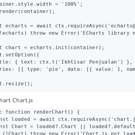
ainer
.
style
.width 
=
 '100%'
;
render
(container);
t
 echarts
 =
 await
 ctx
.requireAsync
(
'echarts
!
echarts) 
throw
 new
 Error
(
'ECharts library 
t
 chart
 =
 echarts
.init
(container);
t
.setOption
({
tle
:
 { text
:
 ctx
.t
(
'Ikhtisar Penjualan'
) }
,
ries
:
 [{ type
:
 'pie'
,
 data
:
 [{ value
:
 1
,
 na
t
.resize
();
hart Chart.js
c
 function
 renderChart
() {
nst
 loaded
 =
 await
 ctx
.requireAsync
(
'chart.
nst
 Chart
 =
 loaded
?.Chart 
||
 loaded
?.
defaul
 (
!
Chart) 
throw
 new
 Error
(
'Chart.js not loa