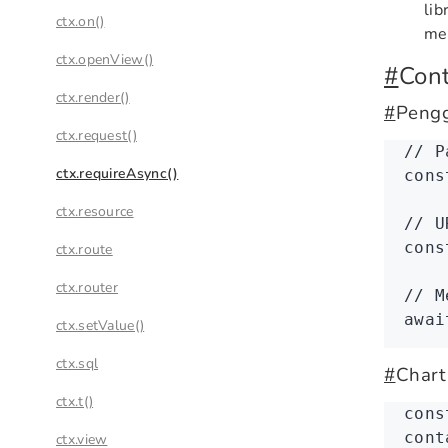
lib
ctx.on()
men
ctx.openView()
#
Con
ctx.render()
#
Peng
ctx.request()
// P
ctx.requireAsync()
cons
ctx.resource
// U
cons
ctx.route
ctx.router
// M
awai
ctx.setValue()
ctx.sql
#
Chart
ctx.t()
cons
cont
ctx.view