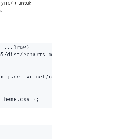
untuk
sync()
.
i ...?raw)
@5/dist/echarts.min.js'
);
dn.jsdelivr.net/npm/dayjs@1/dayjs.min.js'
);
/theme.css'
);
;