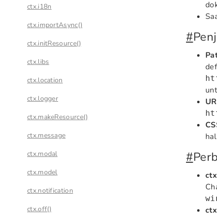
dok
ctx.i18n
Sa
ctx.importAsync()
#
Pen
ctx.initResource()
Pa
ctx.libs
def
ht
ctx.location
un
ctx.logger
UR
ht
ctx.makeResource()
CS
ctx.message
ha
ctx.modal
#
Per
ctx.model
ctx
Cha
ctx.notification
wi
ctx.off()
ct