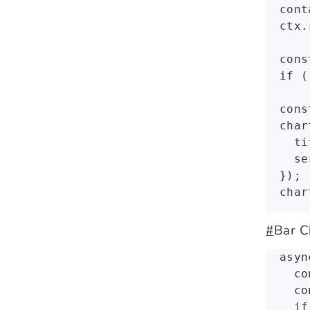
cont
ctx
.
cons
if
 (
cons
char
  ti
  se
});
char
#
Bar C
asyn
  co
  co
  if