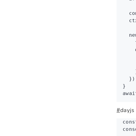
  co
  ct
  ne
    
    
    
    
    
  })
}
awai
#
dayjs
cons
cons