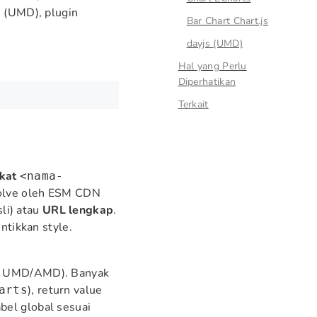
s (UMD), plugin
Bar Chart Chart.js
dayjs (UMD)
Hal yang Perlu
Diperhatikan
Terkait
kat
<nama-
solve oleh ESM CDN
li) atau
URL lengkap
.
tikkan style.
ack UMD/AMD). Banyak
), return value
arts
bel global sesuai