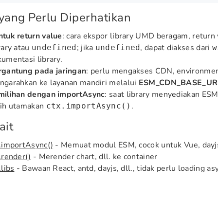
yang Perlu Diperhatikan
tuk return value
: cara ekspor library UMD beragam, return
rary atau
; jika
, dapat diakses dari
undefined
undefined
w
umentasi library.
rgantung pada jaringan
: perlu mengakses CDN, environmen
ngarahkan ke layanan mandiri melalui
ESM_CDN_BASE_UR
milihan dengan importAsync
: saat library menyediakan E
bih utamakan
.
ctx.importAsync()
ait
.importAsync()
- Memuat modul ESM, cocok untuk Vue, dayjs
.render()
- Merender chart, dll. ke container
.libs
- Bawaan React, antd, dayjs, dll., tidak perlu loading as