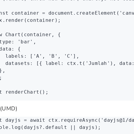
nst
 container
 =
 document
.createElement
(
'can
x
.render
(container);
w
 Chart
(container
,
 {
type
:
 'bar'
,
data
:
 {
  labels
:
 [
'A'
,
 'B'
,
 'C'
]
,
  datasets
:
 [{ label
:
 ctx
.t
(
'Jumlah'
)
,
 data
}
,
;
t
 renderChart
();
 (UMD)
t
 dayjs
 =
 await
 ctx
.requireAsync
(
'dayjs@1/d
ole
.log
(
dayjs
?.default 
||
 dayjs);