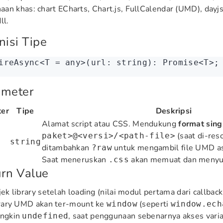
an khas: chart ECharts, Chart.js, FullCalendar (UMD), dayj
ll.
nisi Tipe
ireAsync<
T
 =
 any
>(url
:
 string
)
:
 Promise
<
T
>;
ameter
er
Tipe
Deskripsi
Alamat script atau CSS. Mendukung
format sing
(saat di-re
paket>@<versi>/<path-file>
string
ditambahkan
untuk mengambil file UMD as
?raw
Saat meneruskan
akan memuat dan menyun
.css
rn Value
ek library setelah loading (nilai modul pertama dari callb
brary UMD akan ter-mount ke
(seperti
window
window.ech
ngkin
, saat penggunaan sebenarnya akses varia
undefined