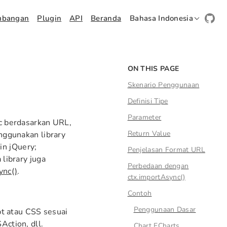
mbangan
Plugin
API
Beranda
Bahasa Indonesia
ON THIS PAGE
Skenario Penggunaan
Definisi Tipe
Parameter
nc berdasarkan URL,
Return Value
nggunakan library
in jQuery;
Penjelasan Format URL
library juga
Perbedaan dengan
ync()
.
ctx.importAsync()
Contoh
Penggunaan Dasar
t atau CSS sesuai
Action, dll.
Chart ECharts