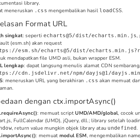
umentasi library.
at meneruskan
mengembalikan hasil
.
.css
loadCSS
jelasan Format URL
th singkat
: seperti
,
echarts@5/dist/echarts.min.js
ault (esm.sh) akan request
tps://esm.sh/echarts@5/dist/echarts.min.js?
tuk mendapatkan file UMD asli, bukan wrapper ESM.
L lengkap
: dapat langsung menulis alamat CDN sembarang,
tps://cdn.jsdelivr.net/npm/dayjs@1/dayjs.mi
S
: meneruskan URL yang berakhiran
akan memuat dan
.css
laman.
bedaan dengan ctx.importAsync()
.requireAsync()
: memuat script
UMD/AMD/global
, cocok u
rt.js, FullCalendar (UMD), jQuery, dll.; library setelah load
, return value mungkin objek library atau
.
ndow
undefined
x.importAsync()
: memuat
modul ESM
, mengembalikan name