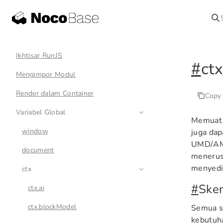
Ikhtisar RunJS
#
ctx
Mengimpor Modul
Render dalam Container
Copy
Variabel Global
Memua
window
juga da
UMD/AMD 
document
menerus
menyedi
ctx
#
Ske
ctx.ai
ctx.blockModel
Semua s
kebutuha