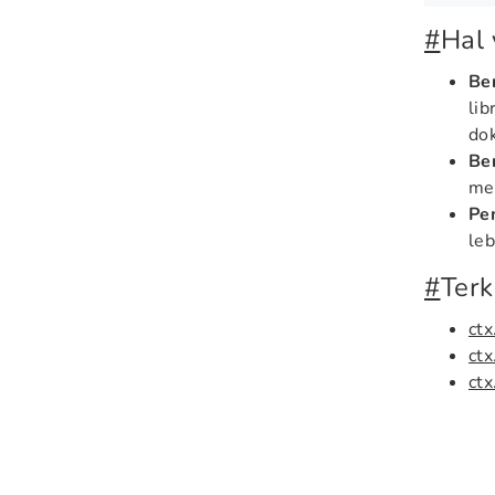
#
Hal 
Ben
lib
dok
Be
me
Pe
le
#
Terk
ctx
ctx
ctx