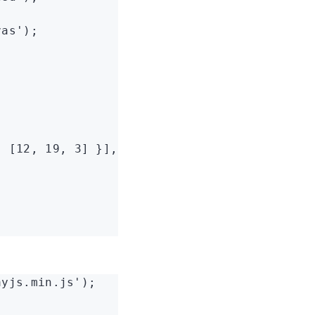
vas'
);
:
 [
12
,
 19
,
 3
] }]
,
ayjs.min.js'
);