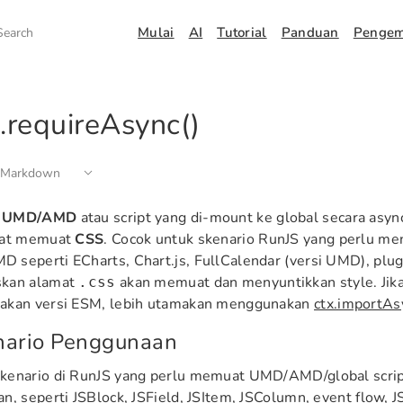
Mulai
AI
Tutorial
Panduan
Penge
Search
.requireAsync()
 Markdown
t
UMD/AMD
atau script yang di-mount ke global secara asy
pat memuat
CSS
. Cocok untuk skenario RunJS yang perlu me
seperti ECharts, Chart.js, FullCalendar (versi UMD), plug
kan alamat
akan memuat dan menyuntikkan style. Jika 
.css
akan versi ESM, lebih utamakan menggunakan
ctx.importAs
nario Penggunaan
kenario di RunJS yang perlu memuat UMD/AMD/global scrip
n, seperti JSBlock, JSField, JSItem, JSColumn, event flow, JS