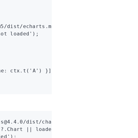
@5/dist/echarts.min.js'
);
not loaded'
);
me
:
 ctx
.t
(
'A'
) }] }]
,
js@4.4.0/dist/chart.umd.min.js'
);
t
?.Chart 
||
 loaded
?.default;
ded'
);