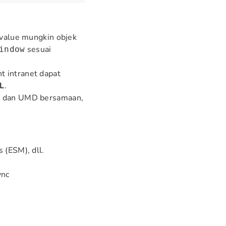
 value mungkin objek
sesuai
indow
t intranet dapat
L
.
SM dan UMD bersamaan,
 (ESM), dll.
ync