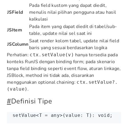
Pada field kustom yang dapat diedit,
JSField
menulis nilai pilihan pengguna atau hasil
kalkulasi
Pada item yang dapat diedit di tabel/sub-
JSItem
table, update nilai sel saat ini
Saat render kolom tabel, update nilai field
JSColumn
baris yang sesuai berdasarkan logika
Perhatian:
hanya tersedia pada
ctx.setValue(v)
konteks RunJS dengan binding form; pada skenario
tanpa field binding seperti event flow, aturan linkage,
JSBlock, method ini tidak ada, disarankan
menggunakan optional chaining:
ctx.setValue?.
.
(value)
#
Definisi Tipe
setValue<
T
 =
 any
>(value
:
 T
)
:
 void
;