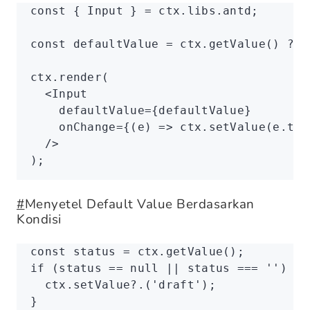
const
 { 
Input
 } 
=
 ctx
.
libs
.antd;
const
 defaultValue
 =
 ctx
.getValue
() 
??
 
ctx
.render
(
  <
Input
    defaultValue
=
{defaultValue}
    onChange
=
{(e) 
=>
 ctx
.setValue
(
e
.
tar
  />
);
#
Menyetel Default Value Berdasarkan
Kondisi
const
 status
 =
 ctx
.getValue
();
if
 (status 
==
 null
 ||
 status 
===
 ''
) {
  ctx
.setValue?.
(
'draft'
);
}