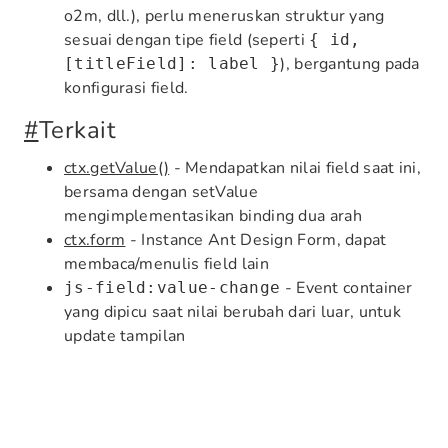
o2m, dll.), perlu meneruskan struktur yang
sesuai dengan tipe field (seperti
{ id,
), bergantung pada
[titleField]: label }
konfigurasi field.
#
Terkait
ctx.getValue()
- Mendapatkan nilai field saat ini,
bersama dengan setValue
mengimplementasikan binding dua arah
ctx.form
- Instance Ant Design Form, dapat
membaca/menulis field lain
- Event container
js-field:value-change
yang dipicu saat nilai berubah dari luar, untuk
update tampilan