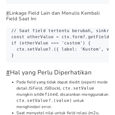
#
Linkage Field Lain dan Menulis Kembali
Field Saat Ini
// Saat field tertentu berubah, sinkron
const
 otherValue
 =
 ctx
.
form
?.getFieldVa
if
 (otherValue 
===
 'custom'
) {
  ctx
.setValue?.
({ label
:
 'Kustom'
,
 val
}
#
Hal yang Perlu Diperhatikan
Pada field yang tidak dapat diedit (seperti mode
detail JSField, JSBlock),
ctx.setValue
mungkin
, disarankan menggunakan
undefined
untuk
ctx.setValue?.(value)
menghindari error.
Saat menyetel nilai untuk field relasi (m2o,