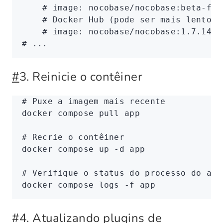
    # image: nocobase/nocobase:beta-ful
    # Docker Hub (pode ser mais lento/f
    # image: nocobase/nocobase:1.7.14-f
# ...
#
3. Reinicie o contêiner
# Puxe a imagem mais recente
docker
 compose
 pull
 app
# Recrie o contêiner
docker
 compose
 up
 -d
 app
# Verifique o status do processo do app
docker
 compose
 logs
 -f
 app
#
4. Atualizando plugins de