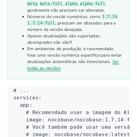
,
,
,
,
beta
beta-full
alpha
alpha-full
geralmente não precisam ser alteradas.
Números de versão numéricos, como
,
1.7.14
, precisam ser alterados para o
1.7.14-full
número da versão desejada.
Apenas atualizações são suportadas;
downgrades
não são!!!
Em ambientes de produção, é recomendado
fixar uma versão numérica específica para evitar
atualizações automáticas não intencionais.
Ver
todas as versões
# ...
services
:
  app
:
    # Recomendado usar a imagem do Alib
    image
:
 nocobase/nocobase:1.7.14-ful
    # Você também pode usar uma versão 
    # image: nocobase/nocobase:latest-f