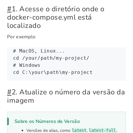
#
1. Acesse o diretório onde o
docker-compose.yml está
localizado
Por exemplo
# MacOS, Linux...
cd
 /your/path/my-project/
# Windows
cd
 C:
\y
our
\p
ath
\m
y-project
#
2. Atualize o número da versão da
imagem
Sobre os Números de Versão
Versões de alias, como
,
,
latest
latest-full