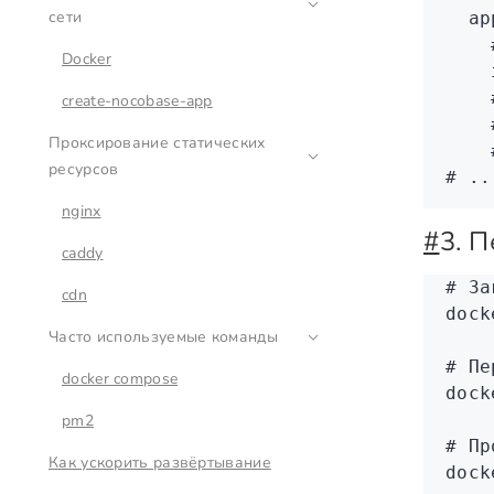
сети
  ap
    
Docker
    
    
create-nocobase-app
    
Проксирование статических
    
ресурсов
# ..
nginx
#
3. 
caddy
# За
cdn
dock
Часто используемые команды
# Пе
docker compose
dock
pm2
# Пр
Как ускорить развёртывание
dock