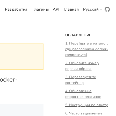
о
Разработка
Плагины
API
Главная
Русский
ОГЛАВЛЕНИЕ
1. Перейдите в каталог,
где расположен docker-
compose.yml
2. Обновите номер
версии образа
3. Перезапустите
ocker-
контейнер
4. Обновление
сторонних плагинов
5. Инструкции по откату
6. Часто задаваемые