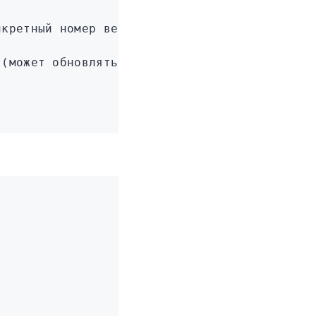
нкретный номер версии
 (может обновляться автоматически; в произво