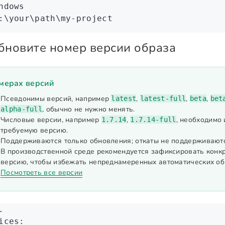
ndows
:
\y
our
\p
ath
\m
y-project
Обновите номер версии образа
мерах версий
Псевдонимы версий, например
,
,
,
latest
latest-full
beta
bet
, обычно не нужно менять.
alpha-full
Числовые версии, например
,
, необходимо
1.7.14
1.7.14-full
требуемую версию.
Поддерживаются только обновления; откаты не поддерживаются
В производственной среде рекомендуется зафиксировать конк
версию, чтобы избежать непреднамеренных автоматических об
Посмотреть все версии
.
ices
: