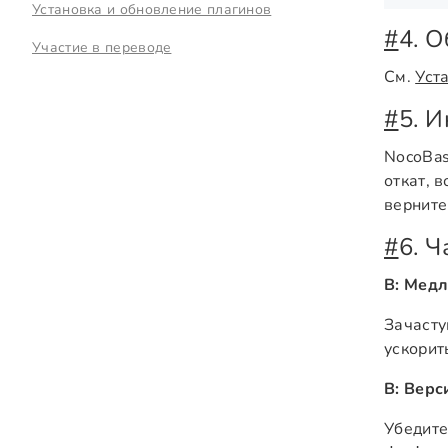
Установка и обновление плагинов
#
4. 
Участие в переводе
См.
Уст
#
5. 
NocoBas
откат, 
верните
#
6. 
В: Медл
Зачасту
ускорит
В: Верс
Убедите