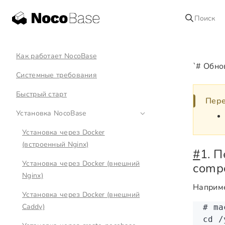
Поиск
Как работает NocoBase
`# Обно
Системные требования
Быстрый старт
Пере
Установка NocoBase
Установка через Docker
(встроенный Nginx)
#
1. П
Установка через Docker (внешний
comp
Nginx)
Наприм
Установка через Docker (внешний
Caddy)
# ma
cd
 /