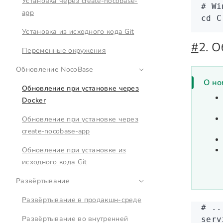
Установка через create-nocobase-
# Wi
app
cd
 C
Установка из исходного кода Git
#
2. 
Переменные окружения
Обновление NocoBase
О но
Обновление при установке через
Docker
Обновление при установке через
create-nocobase-app
Обновление при установке из
исходного кода Git
Развёртывание
Развёртывание в продакшн-среде
# ..
Развёртывание во внутренней
serv