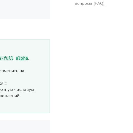
вопросы (FAQ)
,
,
a-full
alpha
 изменить на
!!!
ретную числовую
новлений.