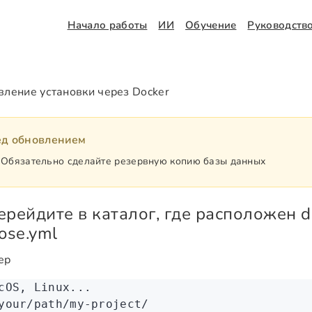
Начало работы
ИИ
Обучение
Руководств
вление установки через Docker
д обновлением
Обязательно сделайте резервную копию базы данных
ерейдите в каталог, где расположен d
ose.yml
ер
cOS, Linux...
your/path/my-project/