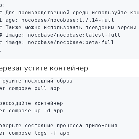
p
:
# Для производственной среды используйте ко
image
:
 nocobase/nocobase:1.7.14-full
# Также можно использовать псевдоним версии
# image: nocobase/nocobase:latest-full
# image: nocobase/nocobase:beta-full
.
Перезапустите контейнер
грузите последний образ
er
 compose
 pull
 app
ресоздайте контейнер
er
 compose
 up
 -d
 app
оверьте состояние процесса приложения
er
 compose
 logs
 -f
 app