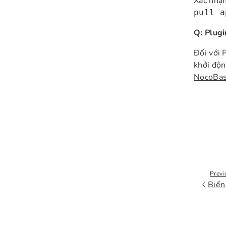
Xác nhậ
pull a
Q: Plugi
Đối với 
khởi độn
NocoBa
Previ
Biến