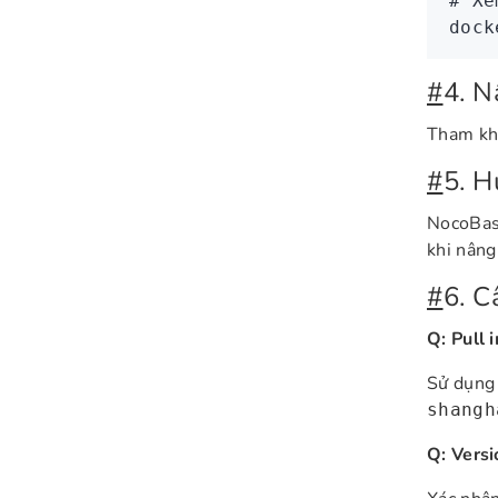
# Xe
dock
#
4. N
Tham k
#
5. H
NocoBase
khi nâng
#
6. C
Q: Pull 
Sử dụng
shangh
Q: Versi