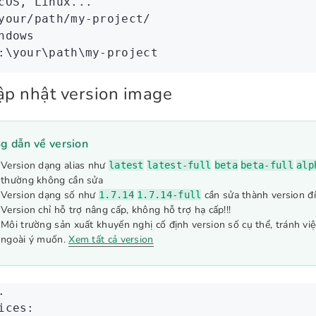
cOS, Linux...
your/path/my-project/
ndows
:
\y
our
\p
ath
\m
y-project
ập nhật version image
g dẫn về version
Version dạng alias như
latest
latest-full
beta
beta-full
alp
thường không cần sửa
Version dạng số như
cần sửa thành version đ
1.7.14
1.7.14-full
Version chỉ hỗ trợ nâng cấp, không hỗ trợ hạ cấp!!!
Môi trường sản xuất khuyến nghị cố định version số cụ thể, tránh vi
ngoài ý muốn.
Xem tất cả version
.
ices
: