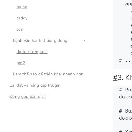
  ap
nginx
    
    
caddy
    
cdn
    
    
Lệnh vận hành thường dùng
    
docker compose
    
# ..
pm2
Làm thế nào để triển khai nhanh hơn
#
3. K
Cài đặt và nâng cấp Plugin
# Pu
Đóng góp bản dịch
dock
# Bu
dock