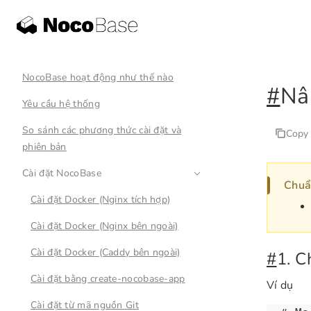
NocoBase hoạt động như thế nào
#
Nâ
Yêu cầu hệ thống
So sánh các phương thức cài đặt và
Copy
phiên bản
Cài đặt NocoBase
Chuẩn
Cài đặt Docker (Nginx tích hợp)
Cài đặt Docker (Nginx bên ngoài)
Cài đặt Docker (Caddy bên ngoài)
#
1. C
Cài đặt bằng create-nocobase-app
Ví dụ
Cài đặt từ mã nguồn Git