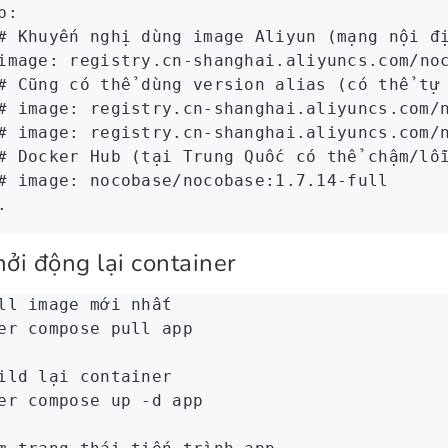
p
:
# Khuyến nghị dùng image Aliyun (mạng nội đ
image
:
 registry.cn-shanghai.aliyuncs.com/no
# Cũng có thể dùng version alias (có thể tự
# image: registry.cn-shanghai.aliyuncs.com/
# image: registry.cn-shanghai.aliyuncs.com/
# Docker Hub (tại Trung Quốc có thể chậm/lỗ
# image: nocobase/nocobase:1.7.14-full
.
hởi động lại container
ll image mới nhất
er
 compose
 pull
 app
ild lại container
er
 compose
 up
 -d
 app