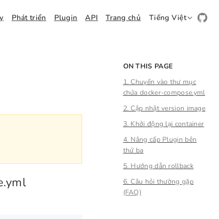
ay
Phát triển
Plugin
API
Trang chủ
Tiếng Việt
ON THIS PAGE
1. Chuyển vào thư mục
chứa docker-compose.yml
2. Cập nhật version image
3. Khởi động lại container
4. Nâng cấp Plugin bên
thứ ba
5. Hướng dẫn rollback
e.yml
6. Câu hỏi thường gặp
(FAQ)