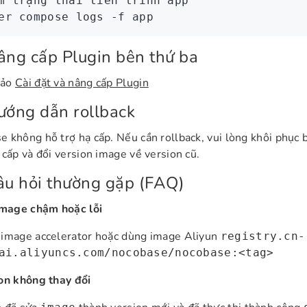
m trạng thái tiến trình app
er
 compose
 logs
 -f
 app
âng cấp Plugin bên thứ ba
hảo
Cài đặt và nâng cấp Plugin
ướng dẫn rollback
 không hỗ trợ hạ cấp. Nếu cần rollback, vui lòng khôi phục 
 cấp và đổi version image về version cũ.
âu hỏi thường gặp (FAQ)
image chậm hoặc lỗi
 image accelerator hoặc dùng image Aliyun
registry.cn-
ai.aliyuncs.com/nocobase/nocobase:<tag>
on không thay đổi