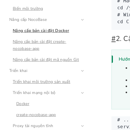
# Ma
cd
 /
Biến môi trường
# Wi
Nâng cấp NocoBase
cd
 C
Nâng cấp bản cài đặt Docker
#
2. C
Nâng cấp bản cài đặt create-
nocobase-app
Hướn
Nâng cấp bản cài đặt mã nguồn Git
Triển khai
Triển khai môi trường sản xuất
Triển khai mạng nội bộ
Docker
create-nocobase-app
# ..
Proxy tài nguyên tĩnh
serv