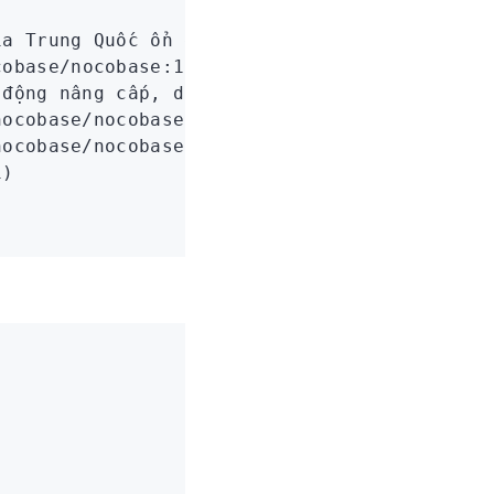
ịa Trung Quốc ổn định hơn)
cobase/nocobase:1.7.14-full
 động nâng cấp, dùng thận trọng cho sản xuất
nocobase/nocobase:latest-full
nocobase/nocobase:beta-full
i)