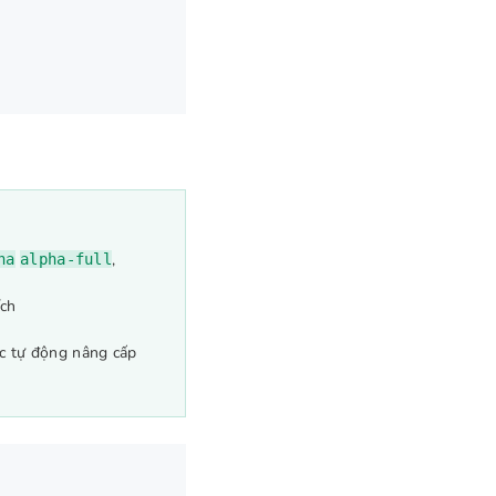
,
ha
alpha-full
ích
ệc tự động nâng cấp