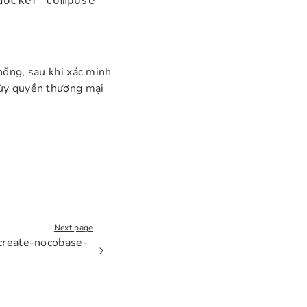
docker compose
hống, sau khi xác minh
ủy quyền thương mại
Next page
 create-nocobase-