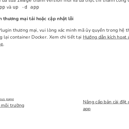
n đã sửa
thành version mới và đã thực thi thành công
image
và
pp
up -d app
n thương mại tải hoặc cập nhật lỗi
Plugin thương mại, vui lòng xác minh mã ủy quyền trong hệ t
g lại container Docker. Xem chi tiết tại
Hướng dẫn kích hoạt 
se
.
ous page
Nâng cấp bản cài đặt
 môi trường
app