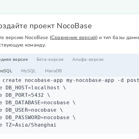
Создайте проект NocoBase
е версию NocoBase (
Сравнение версий
) и тип базы дан
ствующую команду.
едняя версия
Бета-версия
Альфа-версия
reSQL
MySQL
MariaDB
 create
 nocobase-app
 my-nocobase-app
 -d
 pos
e
 DB_HOST=localhost
 \
e
 DB_PORT=
5432
 \
e
 DB_DATABASE=nocobase
 \
e
 DB_USER=nocobase
 \
e
 DB_PASSWORD=nocobase
 \
e
 TZ=Asia/Shanghai