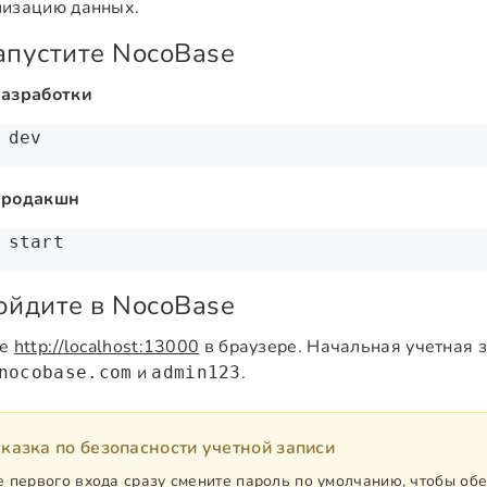
лизацию данных.
Запустите NocoBase
разработки
 dev
продакшн
 start
Войдите в NocoBase
те
http://localhost:13000
в браузере. Начальная учетная з
и
.
nocobase.com
admin123
казка по безопасности учетной записи
 первого входа сразу смените пароль по умолчанию, чтобы об