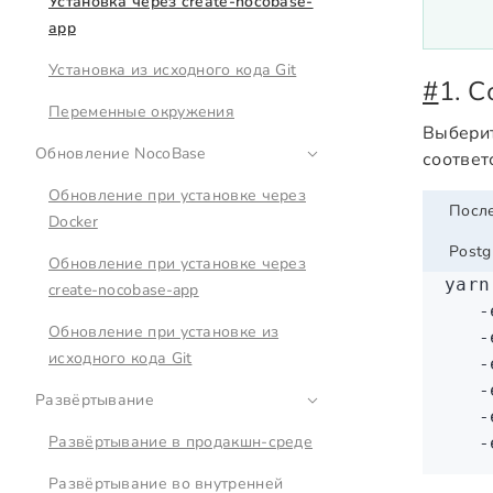
Установка через create-nocobase-
app
Установка из исходного кода Git
#
1. 
Переменные окружения
Выберит
Обновление NocoBase
соответ
Обновление при установке через
Посл
Docker
Postg
Обновление при установке через
yarn
create-nocobase-app
   -
Обновление при установке из
   -
исходного кода Git
   -
   -
Развёртывание
   -
Развёртывание в продакшн-среде
   -
Развёртывание во внутренней