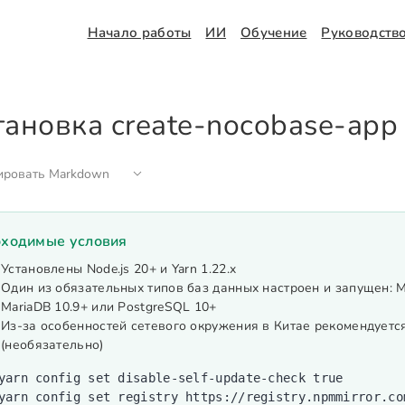
Начало работы
ИИ
Обучение
Руководств
тановка create-nocobase-app
ировать Markdown
ходимые условия
Установлены Node.js 20+ и Yarn 1.22.x
Один из обязательных типов баз данных настроен и запущен: M
MariaDB 10.9+ или PostgreSQL 10+
Из-за особенностей сетевого окружения в Китае рекомендуетс
(необязательно)
yarn
 config
 set
 disable-self-update-check
 true
yarn
 config
 set
 registry
 https://registry.npmmirror.co