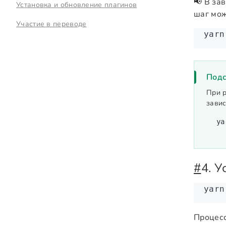
📢 В за
Установка и обновление плагинов
шаг мож
Участие в переводе
yarn
Подс
При 
завис
ya
#
4. 
yarn
Процесс