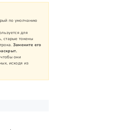
орый по умолчанию
ользуется для
, старые токены
трока.
Замените его
раскрыт.
 чтобы они
ых, исходя из