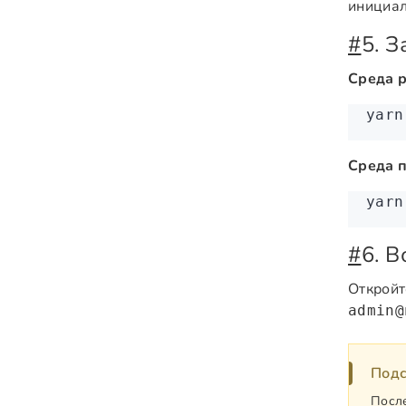
инициа
#
5. 
Среда 
yarn
Среда 
yarn
#
6. 
Открой
admin@
Подс
После