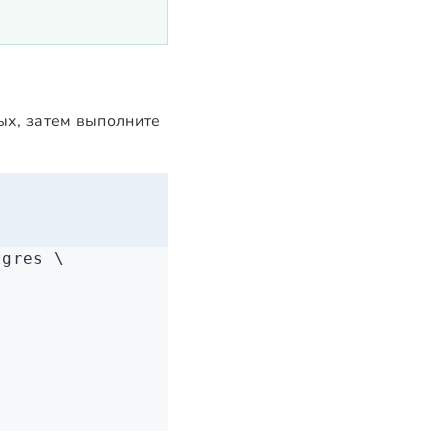
ных, затем выполните
tgres
 \