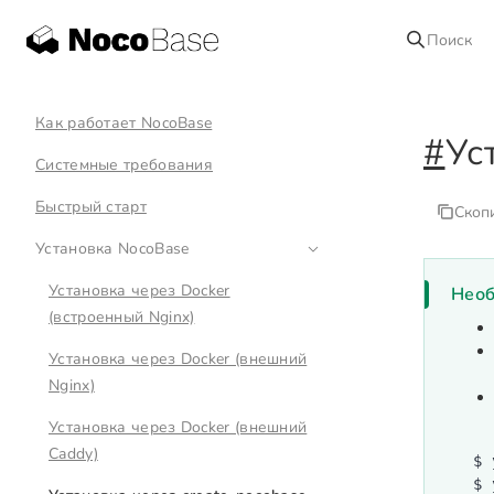
Поиск
Как работает NocoBase
#
Ус
Системные требования
Быстрый старт
Скоп
Установка NocoBase
Установка через Docker
Необ
(встроенный Nginx)
Установка через Docker (внешний
Nginx)
Установка через Docker (внешний
Caddy)
$
 
$
 