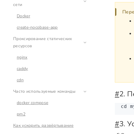
сети
Пер
Docker
create-nocobase-app
Проксирование статических
ресурсов
nginx
caddy
cdn
Часто используемые команды
#
2. 
docker compose
cd
 m
pm2
#
3. 
Как ускорить развёртывание