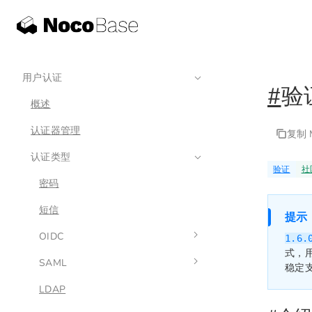
用户认证
#
验
概述
认证器管理
复制 M
认证类型
验证
社
密码
短信
提示
OIDC
1.6.
式，
SAML
配置
稳定
LDAP
示例
配置