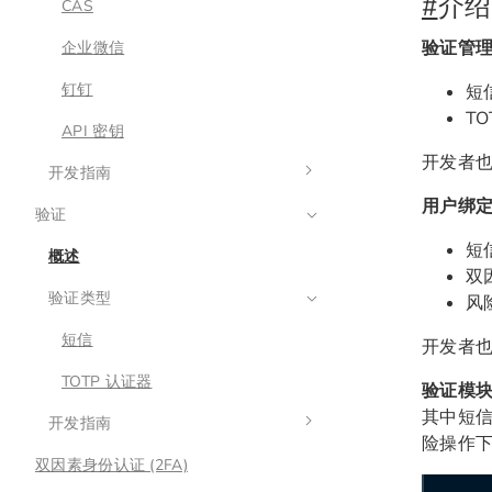
#
介绍
CAS
示例
谷歌登录
验证管
企业微信
微软登录
谷歌登录
钉钉
短
TO
API 密钥
开发者
开发指南
用户绑
验证
扩展认证类型
短
概述
API 参考
双因
验证类型
风
短信
开发者
TOTP 认证器
验证模
其中短
开发指南
险操作
双因素身份认证 (2FA)
扩展验证类型