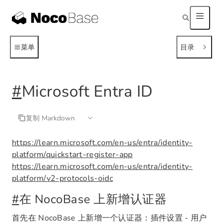
菜单
目录
#
Microsoft Entra ID
复制 Markdown
https://learn.microsoft.com/en-us/entra/identity-
platform/quickstart-register-app
https://learn.microsoft.com/en-us/entra/identity-
platform/v2-protocols-oidc
#
在 NocoBase 上新增认证器
首先在 NocoBase 上新增一个认证器：插件设置 - 用户