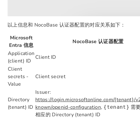
以上信息和 NocoBase 认证器配置的对应关系如下：
Microsoft
NocoBase 认证器配置
Entra 信息
Application
Client ID
(client) ID
Client
secrets -
Client secret
Value
Issuer:
Directory
https://login.microsoftonline.com/{tenant}/v2
(tenant) ID
known/openid-configuration
,
需
{tenant}
相应的 Directory (tenant) ID