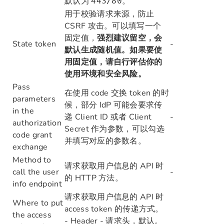
默认为
。
443/80
用于校验请求来源，防止
CSRF 攻击。可以填写一个
固定值，
强烈建议留空，会
State token
-
默认生成随机值。如果要使
用固定值，请自行评估你的
使用环境和安全风险。
Pass
在使用 code 交换 token 的时
parameters
候，部分 IdP 可能会要求传
in the
递 Client ID 或者 Client
-
authorization
Secret 作为参数，可以勾选
code grant
并填写对应的参数名。
exchange
Method to
请求获取用户信息的 API 时
call the user
-
的 HTTP 方法。
info endpoint
请求获取用户信息的 API 时
Where to put
access token 的传递方式。
the access
- Header - 请求头，默认。