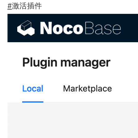
#
激活插件