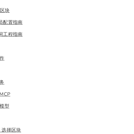
x 区块
理员配置指南
示词工程指南
协作
服务
MCP
工模型
- 选择区块