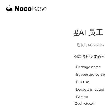
#
AI 员工
复制 Markdown
创建各种技能的 
Package name
Supported versi
Built-in
Default enabled
Edition
Related