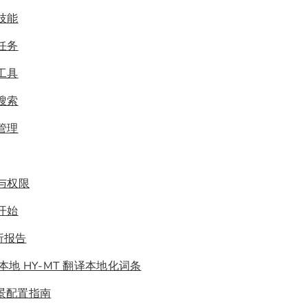
用技能
捷任务
用工具
网搜索
件管理
色与权限
速开始
析报告
 和本地 HY-MT 翻译本地化词条
 场景配置指南