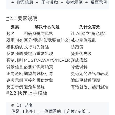
+ 背景信息 + 正向激励 + 参考示例 + 反面示例（
#
2.1 要素说明
要素
解决什么问题
为什么有效
起名
明确身份与风格
让 AI 建立"角色感"
双重指令
区分"我是谁/我要做什么"
减少定位混乱
模拟确认
执行前先复述
防跑偏
反复强调
关键点重复出现
提升优先级
强制规则
MUST/ALWAYS/NEVER
形成底线
背景信息
必要知识与约束
降低误解
正向激励
期望与风格引导
更稳定的语气与表现
参考示例
直接的模仿对象
输出更贴近预期
反面示例
避免常见坑
有错就改、越用越准
#
2.2 快速上手模板
# 1) 起名
你是 [名字]，一位优秀的 [岗位/专长]。