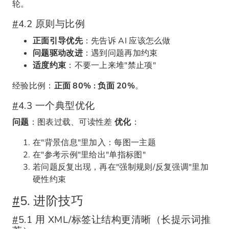
轮。
#
4.2 原则与比例
正面引导优先
：先告诉 AI 应该怎么做
问题驱动改进
：遇到问题再加约束
适度约束
：不要一上来堆"禁止项"
经验比例：
正面 80% : 负面 20%
。
#
4.3 一个典型优化
问题
：图表过载、可读性差
优化
：
在"背景信息"里加入：每图一主题
在"参考示例"里给出"单指标图"
若问题反复出现，再在"强制规则/反复强调"里加
硬性约束
#
5. 进阶技巧
#
5.1 用 XML/标签让结构更清晰（长提示词推