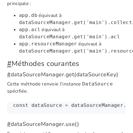
principale :
équivaut à
app.db
dataSourceManager.get('main').collect
équivaut à
app.acl
dataSourceManager.get('main').acl
équivaut à
app.resourceManager
dataSourceManager.get('main').resourc
#
Méthodes courantes
#
dataSourceManager.get(dataSourceKey)
Cette méthode renvoie l'instance
DataSource
spécifiée.
const
 dataSource
 =
 dataSourceManager
.ge
#
dataSourceManager.use()