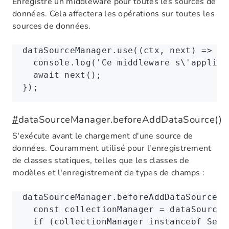
Enregistre un middleware pour toutes les sources de
données. Cela affectera les opérations sur toutes les
sources de données.
dataSourceManager
.use
((ctx
,
 next) 
=>
 {
  console
.log
(
'Ce middleware s\'appliqu
  await
 next
();
});
#
dataSourceManager.beforeAddDataSource()
S'exécute avant le chargement d'une source de
données. Couramment utilisé pour l'enregistrement
de classes statiques, telles que les classes de
modèles et l'enregistrement de types de champs :
dataSourceManager
.beforeAddDataSource
((
  const
 collectionManager
 =
 dataSource
.
  if
 (collectionManager 
instanceof
 Sequ