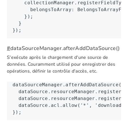
    collectionManager
.registerFieldType
      belongsToArray
:
 BelongsToArrayFie
    });
  }
});
#
dataSourceManager.afterAddDataSource()
S'exécute après le chargement d'une source de
données. Couramment utilisé pour enregistrer des
opérations, définir le contrôle d'accès, etc.
dataSourceManager
.afterAddDataSource
((d
  dataSource
.
resourceManager
.registerAc
  dataSource
.
resourceManager
.registerAc
  dataSource
.
acl
.allow
(
'*'
,
 'downloadXl
});