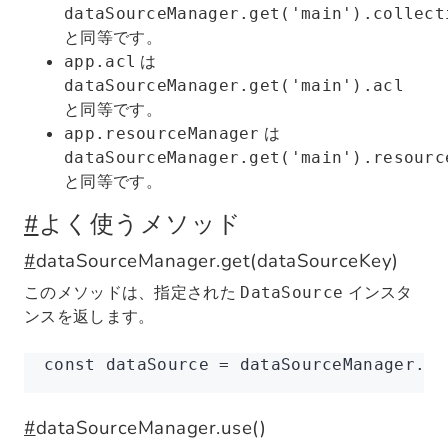
dataSourceManager.get('main').collect
と同等です。
は
app.acl
dataSourceManager.get('main').acl
と同等です。
は
app.resourceManager
dataSourceManager.get('main').resourc
と同等です。
#
よく使うメソッド
#
dataSourceManager.get(dataSourceKey)
このメソッドは、指定された
インスタ
DataSource
ンスを返します。
const
 dataSource
 =
 dataSourceManager
.ge
#
dataSourceManager.use()