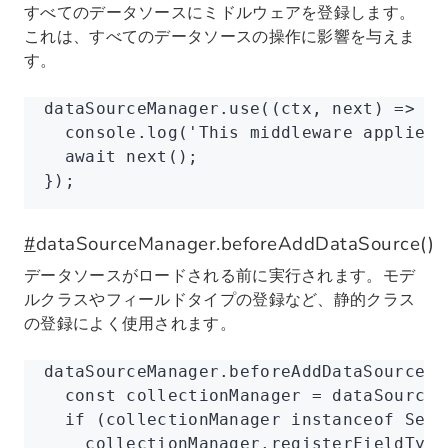
すべてのデータソースにミドルウェアを登録します。
これは、すべてのデータソースの操作に影響を与えま
す。
dataSourceManager
.use
((ctx
,
 next) 
=>
 {
  console
.log
(
'This middleware applies 
  await
 next
();
});
#
dataSourceManager.beforeAddDataSource()
データソースがロードされる前に実行されます。モデ
ルクラスやフィールドタイプの登録など、静的クラス
の登録によく使用されます。
dataSourceManager
.beforeAddDataSource
((
  const
 collectionManager
 =
 dataSource
.
  if
 (collectionManager 
instanceof
 Sequ
    collectionManager
.registerFieldType