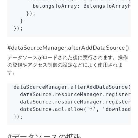
      belongsToArray
:
 BelongsToArrayFie
    });
  }
});
#
dataSourceManager.afterAddDataSource()
データソースがロードされた後に実行されます。操作
の登録やアクセス制御の設定などによく使用されま
す。
dataSourceManager
.afterAddDataSource
((d
  dataSource
.
resourceManager
.registerAc
  dataSource
.
resourceManager
.registerAc
  dataSource
.
acl
.allow
(
'*'
,
 'downloadXl
});
#
データソースの拡張