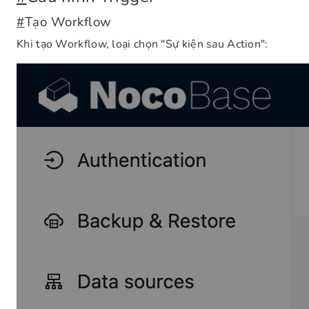
#
Tạo Workflow
Khi tạo Workflow, loại chọn "Sự kiện sau Action":