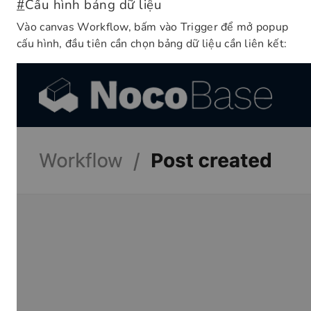
#
Cấu hình bảng dữ liệu
Vào canvas Workflow, bấm vào Trigger để mở popup
cấu hình, đầu tiên cần chọn bảng dữ liệu cần liên kết: