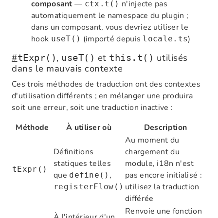
composant
—
n'injecte pas
ctx.t()
automatiquement le namespace du plugin ;
dans un composant, vous devriez utiliser le
hook
(importé depuis
)
useT()
locale.ts
#
,
et
utilisés
tExpr()
useT()
this.t()
dans le mauvais contexte
Ces trois méthodes de traduction ont des contextes
d'utilisation différents ; en mélanger une produira
soit une erreur, soit une traduction inactive :
Méthode
À utiliser où
Description
Au moment du
Définitions
chargement du
statiques telles
module, i18n n'est
tExpr()
que
,
pas encore initialisé :
define()
utilisez la traduction
registerFlow()
différée
Renvoie une fonction
À l'intérieur d'un