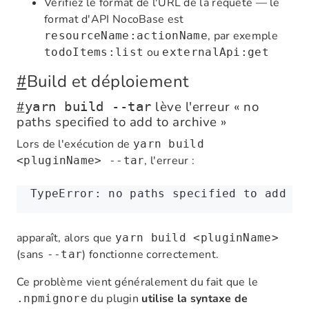
Vérifiez le format de l'URL de la requête — le
format d'API NocoBase est
, par exemple
resourceName:actionName
ou
todoItems:list
externalApi:get
#
Build et déploiement
#
lève l'erreur « no
yarn build --tar
paths specified to add to archive »
Lors de l'exécution de
yarn build
, l'erreur :
<pluginName> --tar
TypeError:
 no
 paths
 specified
 to
 add
 to
apparaît, alors que
yarn build <pluginName>
(sans
) fonctionne correctement.
--tar
Ce problème vient généralement du fait que le
du plugin
utilise la syntaxe de
.npmignore