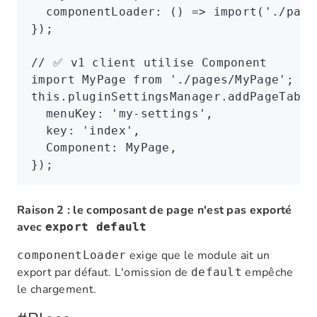
  componentLoader
:
 () 
=>
 import
(
'./page
});
// ✅ v1 client utilise Component
import
 MyPage 
from
 './pages/MyPage'
;
this
.
pluginSettingsManager
.addPageTabIt
  menuKey
:
 'my-settings'
,
  key
:
 'index'
,
  Component
:
 MyPage
,
});
Raison 2 : le composant de page n'est pas exporté
avec
export default
exige que le module ait un
componentLoader
export par défaut. L'omission de
empêche
default
le chargement.