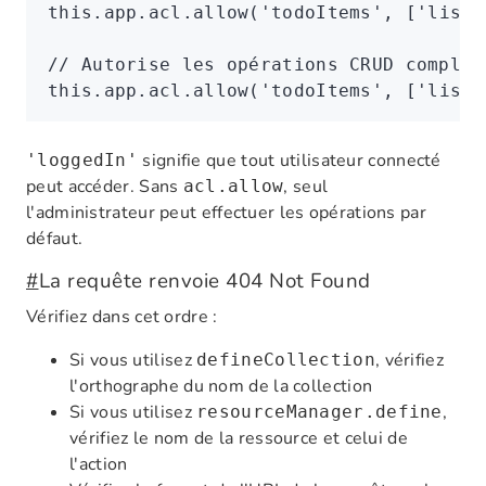
this
.
app
.
acl
.allow
(
'todoItems'
,
 [
'list'
// Autorise les opérations CRUD complèt
this
.
app
.
acl
.allow
(
'todoItems'
,
 [
'list'
signifie que tout utilisateur connecté
'loggedIn'
peut accéder. Sans
, seul
acl.allow
l'administrateur peut effectuer les opérations par
défaut.
#
La requête renvoie 404 Not Found
Vérifiez dans cet ordre :
Si vous utilisez
, vérifiez
defineCollection
l'orthographe du nom de la collection
Si vous utilisez
,
resourceManager.define
vérifiez le nom de la ressource et celui de
l'action