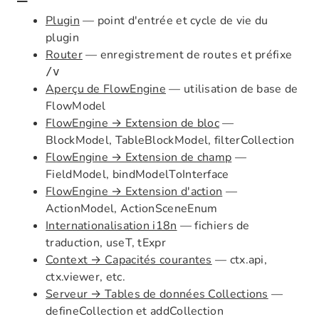
Plugin
— point d'entrée et cycle de vie du
plugin
Router
— enregistrement de routes et préfixe
/v
Aperçu de FlowEngine
— utilisation de base de
FlowModel
FlowEngine → Extension de bloc
—
BlockModel, TableBlockModel, filterCollection
FlowEngine → Extension de champ
—
FieldModel, bindModelToInterface
FlowEngine → Extension d'action
—
ActionModel, ActionSceneEnum
Internationalisation i18n
— fichiers de
traduction, useT, tExpr
Context → Capacités courantes
— ctx.api,
ctx.viewer, etc.
Serveur → Tables de données Collections
—
defineCollection et addCollection