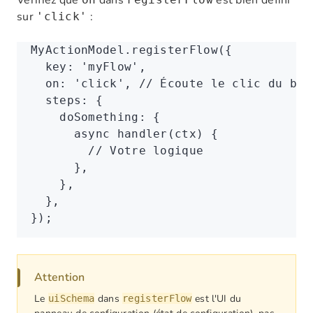
Vérifiez que
dans
est bien défini
sur
:
'click'
MyActionModel
.registerFlow
({
  key
:
 'myFlow'
,
  on
:
 'click'
,
 // Écoute le clic du bou
  steps
:
 {
    doSomething
:
 {
      async
 handler
(ctx) {
        // Votre logique
      }
,
    }
,
  }
,
});
Attention
Le
dans
est l'UI du
uiSchema
registerFlow