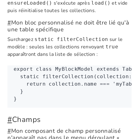
s'exécute après
et vide
ensureLoaded()
load()
puis réinitialise toutes les collections.
#
Mon bloc personnalisé ne doit être lié qu'à
une table spécifique
Surchargez
sur le
static filterCollection
modèle : seules les collections renvoyant
true
apparaîtront dans la liste de sélection :
export
 class
 MyBlockModel
 extends
 Table
  static
 filterCollection
(collection
:
 C
    return
 collection
.name 
===
 'myTable
  }
}
#
Champs
#
Mon composant de champ personnalisé
n'apparaît pas dans le menu déroulant «