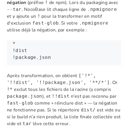
négation
(préfixe
de npm). Lors du packaging avec
!
, NocoBase lit chaque ligne de
--tar
.npmignore
et y ajoute un
pour la transformer en motif
!
d'exclusion
. Si votre
fast-glob
.npmignore
utilise déjà la négation, par exemple :
*
!dist
!package.json
Après transformation, on obtient
['!*',
. Or
'!!dist', '!!package.json', '**/*']
exclut tous les fichiers de la racine (y compris
!*
), et
n'est pas reconnu par
package.json
!!dist
comme « réinclure dist » — la négation
fast-glob
ne fonctionne pas. Si le répertoire
est vide ou
dist/
si le build n'a rien produit, la liste finale collectée est
vide et
lève cette erreur.
tar