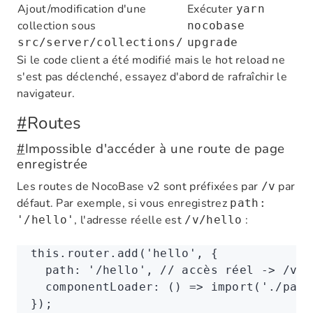
Ajout/modification d'une
Exécuter
yarn
collection sous
nocobase
src/server/collections/
upgrade
Si le code client a été modifié mais le hot reload ne
s'est pas déclenché, essayez d'abord de rafraîchir le
navigateur.
#
Routes
#
Impossible d'accéder à une route de page
enregistrée
Les routes de NocoBase v2 sont préfixées par
par
/v
défaut. Par exemple, si vous enregistrez
path:
, l'adresse réelle est
:
'/hello'
/v/hello
this
.
router
.add
(
'hello'
,
 {
  path
:
 '/hello'
,
 // accès réel -> /v/h
  componentLoader
:
 () 
=>
 import
(
'./page
});