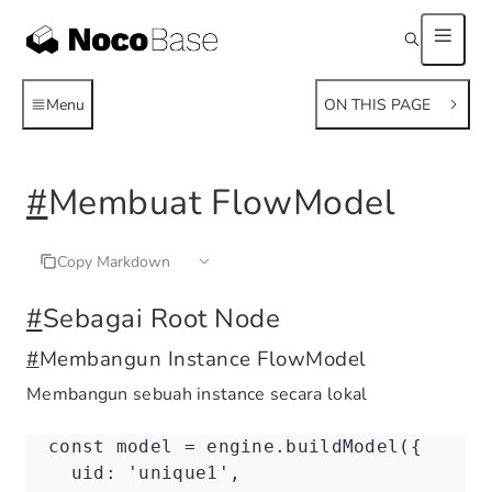
Menu
ON THIS PAGE
#
Membuat FlowModel
Copy Markdown
#
Sebagai Root Node
#
Membangun Instance FlowModel
Membangun sebuah instance secara lokal
const
 model
 =
 engine
.buildModel
({
  uid
:
 'unique1'
,