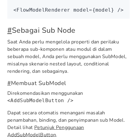
<
FlowModelRenderer
 model
=
{model} />
#
Sebagai Sub Node
Saat Anda perlu mengelola properti dan perilaku
beberapa sub-komponen atau modul di dalam
sebuah model, Anda perlu menggunakan SubModel,
misalnya skenario nested layout, conditional
rendering, dan sebagainya.
#
Membuat SubModel
Direkomendasikan menggunakan
<AddSubModelButton />
Dapat secara otomatis menangani masalah
penambahan, binding, dan penyimpanan sub Model.
Detail lihat
Petunjuk Penggunaan
AddSubModelButton
.