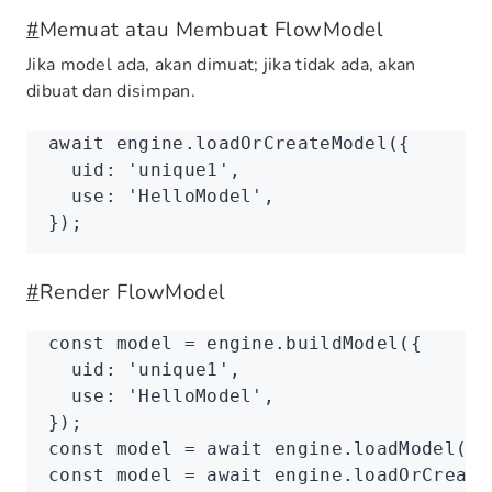
#
Memuat atau Membuat FlowModel
Jika model ada, akan dimuat; jika tidak ada, akan
dibuat dan disimpan.
await
 engine
.loadOrCreateModel
({
  uid
:
 'unique1'
,
  use
:
 'HelloModel'
,
});
#
Render FlowModel
const
 model
 =
 engine
.buildModel
({
  uid
:
 'unique1'
,
  use
:
 'HelloModel'
,
});
const
 model
 =
 await
 engine
.loadModel
(ui
const
 model
 =
 await
 engine
.loadOrCreate