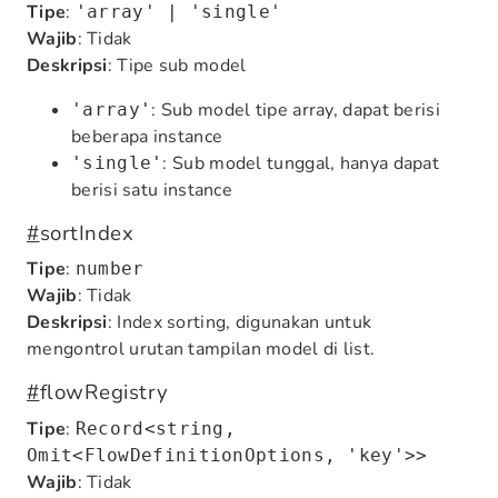
Tipe
:
'array' | 'single'
Wajib
: Tidak
Deskripsi
: Tipe sub model
: Sub model tipe array, dapat berisi
'array'
beberapa instance
: Sub model tunggal, hanya dapat
'single'
berisi satu instance
#
sortIndex
Tipe
:
number
Wajib
: Tidak
Deskripsi
: Index sorting, digunakan untuk
mengontrol urutan tampilan model di list.
#
flowRegistry
Tipe
:
Record<string,
Omit<FlowDefinitionOptions, 'key'>>
Wajib
: Tidak