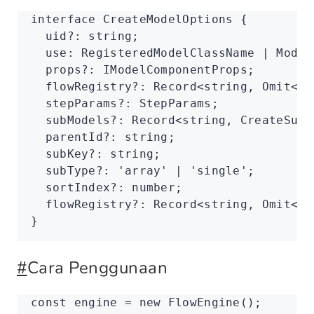
interface
 CreateModelOptions
 {
  uid
?:
 string
;
  use
:
 RegisteredModelClassName
 |
 Model
  props
?:
 IModelComponentProps
;
  flowRegistry
?:
 Record
<
string
,
 Omit
<
Fl
  stepParams
?:
 StepParams
;
  subModels
?:
 Record
<
string
,
 CreateSubM
  parentId
?:
 string
;
  subKey
?:
 string
;
  subType
?:
 'array'
 |
 'single'
;
  sortIndex
?:
 number
;
  flowRegistry
?:
 Record
<
string
,
 Omit
<
Fl
}
#
Cara Penggunaan
const
 engine
 =
 new
 FlowEngine
();