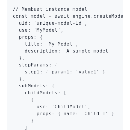
// Membuat instance model
const
 model
 =
 await
 engine
.createModelA
  uid
:
 'unique-model-id'
,
  use
:
 'MyModel'
,
  props
:
 {
    title
:
 'My Model'
,
    description
:
 'A sample model'
  }
,
  stepParams
:
 {
    step1
:
 { param1
:
 'value1'
 }
  }
,
  subModels
:
 {
    childModels
:
 [
      {
        use
:
 'ChildModel'
,
        props
:
 { name
:
 'Child 1'
 }
      }
    ]