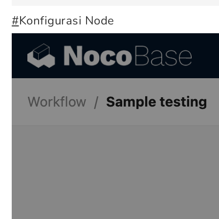
#
Konfigurasi Node