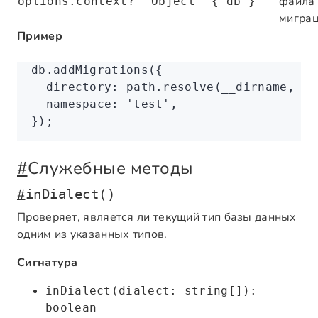
файла
options.context?
Object
{ db }
мигра
Пример
db
.addMigrations
({
  directory
:
 path
.resolve
(__dirname
,
 '.
  namespace
:
 'test'
,
});
#
Служебные методы
#
inDialect()
Проверяет, является ли текущий тип базы данных
одним из указанных типов.
Сигнатура
inDialect(dialect: string[]):
boolean