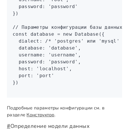
  password
:
 'password'
})
// Параметры конфигурации базы данных M
const
 database
 =
 new
 Database
({
  dialect
:
 /* 'postgres' или 'mysql' */
  database
:
 'database'
,
  username
:
 'username'
,
  password
:
 'password'
,
  host
:
 'localhost'
,
  port
:
 'port'
})
Подробные параметры конфигурации см. в
разделе
Конструктор
.
#
Определение модели данных