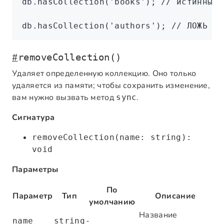
db
.hasCollection
(
'books'
); 
// истинный
db
.hasCollection
(
'authors'
); 
// ЛОЖЬ
#
removeCollection()
Удаляет определенную коллекцию. Оно только
удаляется из памяти; чтобы сохранить изменение,
вам нужно вызвать метод
.
sync
Сигнатура
removeCollection(name: string):
void
Параметры
По
Параметр
Тип
Описание
умолчанию
Название
-
name
string