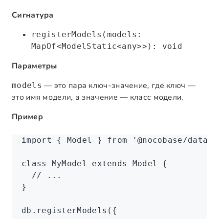
Сигнатура
registerModels(models:
MapOf<ModelStatic<any>>): void
Параметры
— это пара ключ-значение, где ключ —
models
это имя модели, а значение — класс модели.
Пример
import
 { Model } 
from
 '@nocobase/databa
class
 MyModel
 extends
 Model
 {
  // ...
}
db
.registerModels
({