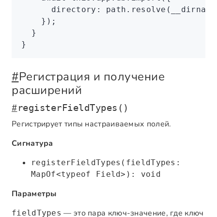
      directory
:
 path
.resolve
(__dirname
    });
  }
}
#
Регистрация и получение
расширений
#
registerFieldTypes()
Регистрирует типы настраиваемых полей.
Сигнатура
registerFieldTypes(fieldTypes:
MapOf<typeof Field>): void
Параметры
— это пара ключ-значение, где ключ
fieldTypes