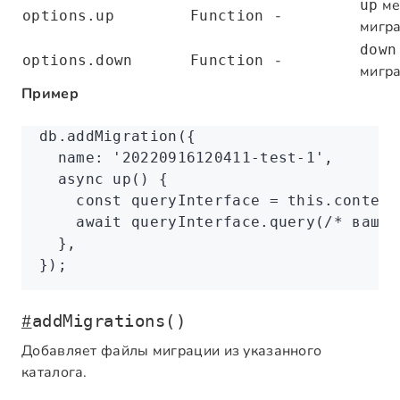
ме
up
-
options.up
Function
мигр
down
-
options.down
Function
мигр
Пример
db
.addMigration
({
  name
:
 '20220916120411-test-1'
,
  async
 up
() {
    const
 queryInterface
 =
 this
.
context
    await
 queryInterface
.query
(
/* ваши 
  }
,
});
#
addMigrations()
Добавляет файлы миграции из указанного
каталога.