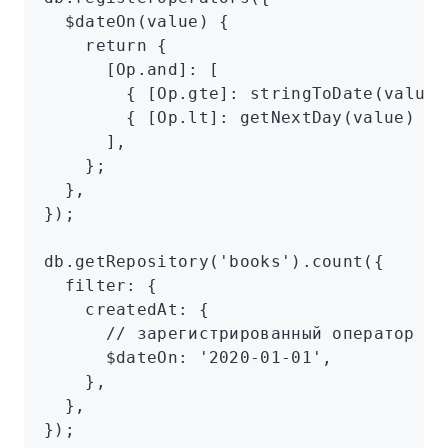
  $dateOn
(value) {
    return
 {
      [
Op
.and]
:
 [
        { [
Op
.gte]
:
 stringToDate
(value)
        { [
Op
.lt]
:
 getNextDay
(value) }
,
      ]
,
    };
  }
,
});
db
.getRepository
(
'books'
)
.count
({
  filter
:
 {
    createdAt
:
 {
      // зарегистрированный оператор
      $dateOn
:
 '2020-01-01'
,
    }
,
  }
,
});