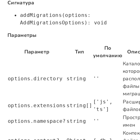
Сигнатура
addMigrations(options:
AddMigrationsOptions): void
Параметры
По
Параметр
Тип
Опис
умолчанию
Катало
которо
распо
options.directory
string
''
файлы
мигра
Расши
['js',
options.extensions
string[]
файло
'ts']
Простр
options.namespace?
string
''
имен
Контек