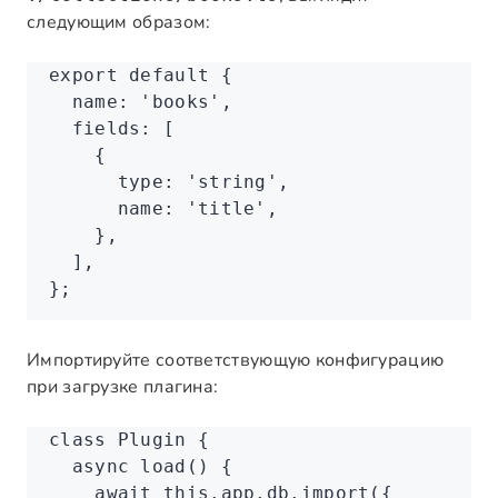
следующим образом:
export
 default
 {
  name
:
 'books'
,
  fields
:
 [
    {
      type
:
 'string'
,
      name
:
 'title'
,
    }
,
  ]
,
};
Импортируйте соответствующую конфигурацию
при загрузке плагина:
class
 Plugin
 {
  async
 load
() {
    await
 this
.
app
.
db
.import
({