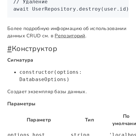
// Удаление
await
 UserRepository
.destroy
(
user
.id);
Более подробную информацию об использовании
данных CRUD см. в
Репозиторий
.
#
Конструктор
Сигнатура
constructor(options:
DatabaseOptions)
Создает экземпляр базы данных.
Параметры
По
Параметр
Тип
умолчан
options.host
string
'localho