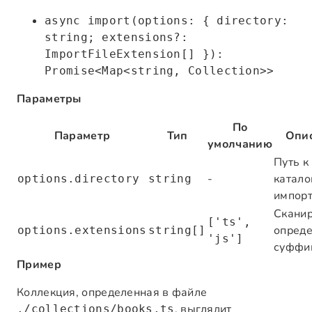
async import(options: { directory:
string; extensions?:
ImportFileExtension[] }):
Promise<Map<string, Collection>>
Параметры
По
Параметр
Тип
Опи
умолчанию
Путь к
-
катало
options.directory
string
импор
Скани
['ts',
опред
options.extensions
string[]
'js']
суффи
Пример
Коллекция, определенная в файле
, выглядит
./collections/books.ts