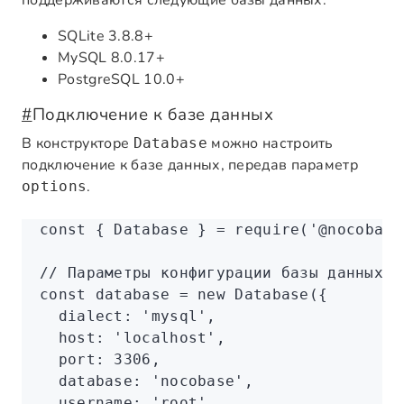
поддерживаются следующие базы данных:
SQLite 3.8.8+
MySQL 8.0.17+
PostgreSQL 10.0+
#
Подключение к базе данных
В конструкторе
можно настроить
Database
подключение к базе данных, передав параметр
.
options
const
 { 
Database
 } 
=
 require
(
'@nocobase
// Параметры конфигурации базы данных S
const
 database
 =
 new
 Database
({
  dialect
:
 'mysql'
,
  host
:
 'localhost'
,
  port
:
 3306
,
  database
:
 'nocobase'
,
  username
:
 'root'
,