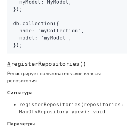
  myModel
:
 MyModel
,
});
db
.collection
({
  name
:
 'myCollection'
,
  model
:
 'myModel'
,
});
#
registerRepositories()
Регистрирует пользовательские классы
репозитория.
Сигнатура
registerRepositories(repositories:
MapOf<RepositoryType>): void
Параметры