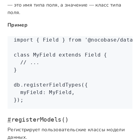
— это имя типа поля, а значение — класс типа
поля.
Пример
import
 { Field } 
from
 '@nocobase/databa
class
 MyField
 extends
 Field
 {
  // ...
}
db
.registerFieldTypes
({
  myField
:
 MyField
,
});
#
registerModels()
Регистрирует пользовательские классы модели
данных.