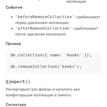
коллекции
События
: срабатывает
'beforeRemoveCollection'
перед удалением коллекции.
: срабатывает
'afterRemoveCollection'
после удаления коллекции.
Пример
db
.collection
({ name
:
 'books'
 });
db
.removeCollection
(
'books'
);
#
import()
Импортирует все файлы в каталоге как
конфигурации коллекции в память.
Сигнатура