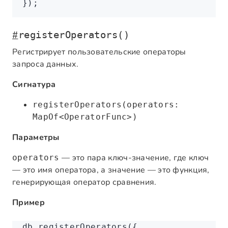
});
#
registerOperators()
Регистрирует пользовательские операторы
запроса данных.
Сигнатура
registerOperators(operators:
MapOf<OperatorFunc>)
Параметры
— это пара ключ-значение, где ключ
operators
— это имя оператора, а значение — это функция,
генерирующая оператор сравнения.
Пример
db
.registerOperators
({