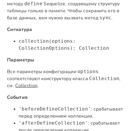
методу
Sequelize, создающему структуру
define
таблицы только в памяти. Чтобы сохранить его в
базе данных, вам нужно вызвать метод
.
sync
Сигнатура
collection(options:
CollectionOptions): Collection
Параметры
Все параметры конфигурации
options
соответствуют конструктору класса
,
Collection
см.
Collection
.
События
: срабатывает
'beforeDefineCollection'
перед определением коллекции.
: срабатывает
'afterDefineCollection'
после определения коллекции.