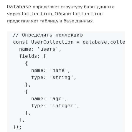
определяет структуру базы данных
Database
через
. Объект
Collection
Collection
представляет таблицу в базе данных.
// Определить коллекцию
const
 UserCollection
 =
 database
.collect
  name
:
 'users'
,
  fields
:
 [
    {
      name
:
 'name'
,
      type
:
 'string'
,
    }
,
    {
      name
:
 'age'
,
      type
:
 'integer'
,
    }
,
  ]
,
});