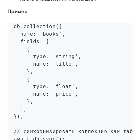
Пример
db
.collection
({
  name
:
 'books'
,
  fields
:
 [
    {
      type
:
 'string'
,
      name
:
 'title'
,
    }
,
    {
      type
:
 'float'
,
      name
:
 'price'
,
    }
,
  ]
,
});
// синхронизировать коллекцию как табли
await
 db
.sync
();