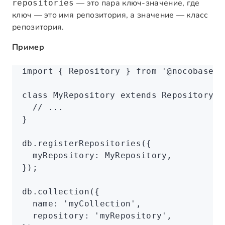
— это пара ключ-значение, где
repositories
ключ — это имя репозитория, а значение — класс
репозитория.
Пример
import
 { Repository } 
from
 '@nocobase/d
class
 MyRepository
 extends
 Repository
 {
  // ...
}
db
.registerRepositories
({
  myRepository
:
 MyRepository
,
});
db
.collection
({
  name
:
 'myCollection'
,
  repository
:
 'myRepository'
,