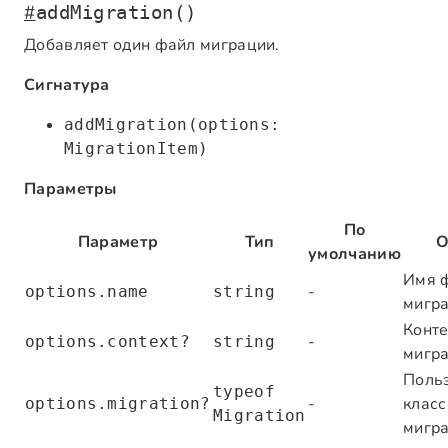
#
addMigration()
Добавляет один файл миграции.
Сигнатура
addMigration(options:
MigrationItem)
Параметры
По
Параметр
Тип
О
умолчанию
Имя 
-
options.name
string
мигр
Конте
-
options.context?
string
мигр
Поль
typeof
-
класс
options.migration?
Migration
мигр