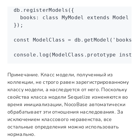
db
.registerModels
({
  books
:
 class
 MyModel
 extends
 Model
 {}
});
const
 ModelClass
 =
 db
.getModel
(
'books'
)
console
.log
(
ModelClass
.
prototype
 instan
Примечание. Класс модели, полученный из
коллекции, не строго равен зарегистрированному
классу модели, а наследуется от него. Поскольку
свойства класса модели Sequelize изменяются во
время инициализации, NocoBase автоматически
обрабатывает эти отношения наследования. За
исключением классового неравенства, все
остальные определения можно использовать
нормально.