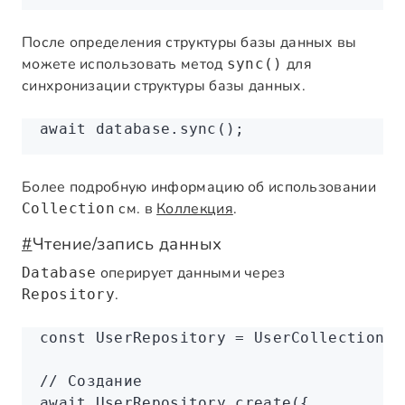
После определения структуры базы данных вы
можете использовать метод
для
sync()
синхронизации структуры базы данных.
await
 database
.sync
();
Более подробную информацию об использовании
см. в
Коллекция
.
Collection
#
Чтение/запись данных
оперирует данными через
Database
.
Repository
const
 UserRepository
 =
 UserCollection
.r
// Создание
await
 UserRepository
.create
({