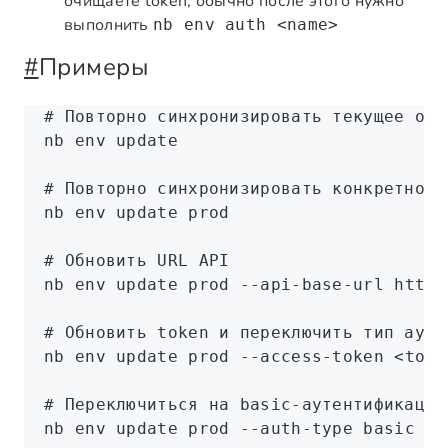
очищаете token, обычно после этого нужно
выполнить
nb env auth <name>
#
Примеры
# Повторно синхронизировать текущее окр
nb
 env
 update
# Повторно синхронизировать конкретное 
nb
 env
 update
 prod
# Обновить URL API
nb
 env
 update
 prod
 --api-base-url
 http:
# Обновить token и переключить тип ауте
nb
 env
 update
 prod
 --access-token
 <
toke
# Переключиться на basic-аутентификацию
nb
 env
 update
 prod
 --auth-type
 basic
 --