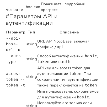
Показывать подробный
--
boolean
прогресс
verbose
#
Параметры API и
аутентификации
Параметр
Тип
Описание
--api-
URL API NocoBase, включая
string
base-
префикс
/api
,
url
-u
Способ аутентификации:
,
--auth-
basic
string
или
type
token
oauth
API key или access token для
--
аутентификации
. При
access-
token
string
,
сохранении тип аутентификации
token
--
,
также переключается на
token
-t
token
Имя пользователя, сохраняемое
для аутентификации
.
basic
Используйте его только если
--
string