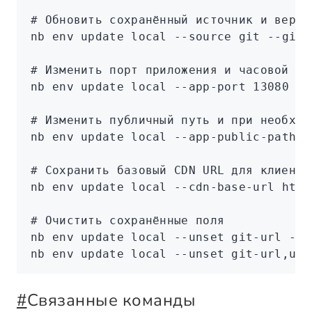
# Обновить сохранённый источник и верси
nb
 env
 update
 local
 --source
 git
 --git-
# Изменить порт приложения и часовой по
nb
 env
 update
 local
 --app-port
 13080
 --
# Изменить публичный путь и при необход
nb
 env
 update
 local
 --app-public-path
 /
# Сохранить базовый CDN URL для клиентс
nb
 env
 update
 local
 --cdn-base-url
 http
# Очистить сохранённые поля
nb
 env
 update
 local
 --unset
 git-url
 --u
nb
 env
 update
 local
 --unset
 git-url,use
#
Связанные команды