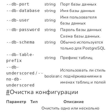
string
Порт базы данных
--db-port
string
Имя базы данных
--db-database
Имя пользователя
string
--db-user
базы данных
string
Пароль базы данных
--db-password
Схема базы данных.
string
Обычно используется
--db-schema
только для PostgreSQL
--db-table-
string
Префикс таблиц
prefix
--db-
Использовать ли стиль
/
underscored
--
boolean
с подчёркиваниями в
no-db-
именах таблиц и полей
underscored
#
Очистка конфигурации
Параметр
Тип
Описание
Очистить одно или несколько