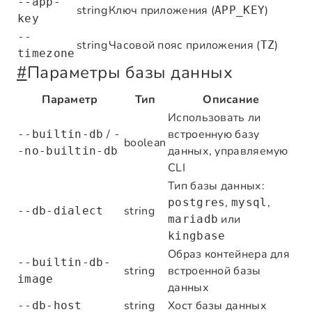
--app-
string
Ключ приложения (
)
APP_KEY
key
--
string
Часовой пояс приложения (
)
TZ
timezone
#
Параметры базы данных
Параметр
Тип
Описание
Использовать ли
/
встроенную базу
--builtin-db
-
boolean
данных, управляемую
-no-builtin-db
CLI
Тип базы данных:
,
,
postgres
mysql
string
--db-dialect
или
mariadb
kingbase
Образ контейнера для
--builtin-db-
string
встроенной базы
image
данных
string
Хост базы данных
--db-host