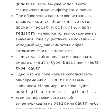
, если вы уже используете
generate
сгенерированную конфигурацию прокси
При обновлении параметров источника,
таких как
,
,
source
download-version
,
или
docker-registry
git-url
npm-
, меняются только сохранённые
registry
значения. Уже существующие локальный
исходный код, зависимости и образы
автоматически не заменяются
нельзя использовать
--access-token
вместе с
или
--auth-type basic
--auth-
type oauth
Одно и то же поле нельзя использовать
одновременно с
и с явным
--unset
значением. Например, не используйте
--
вместе с
unset git-url
--git-url ...
Если вы переключаете способ
аутентификации на
или
, либо
basic
oauth