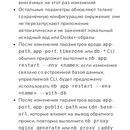
внесённых на этот раз изменений
Остальные параметры обновляют только
сохранённую конфигурацию окружения; они
не перезапускают приложение
автоматически и не заменяют локальный
исходный код или Docker-образы
После изменения параметров вроде
app-
,
,
или
CLI
path
app-port
timezone
db-*
обычно предложит выполнить
nb app
; если изменение
restart --env <name>
связано со встроенной базой данных,
управляемой CLI, будет предложено
использовать
nb app restart --env
<name> --with-db
После изменения параметров вроде
app-
,
или
port
app-public-path
cdn-base-
, которые влияют на вывод обратного
url
прокси, повторно выполните
nb proxy
или
nginx generate
nb proxy caddy