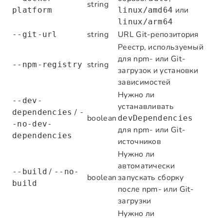
string
или
platform
linux/amd64
linux/arm64
string
URL Git-репозитория
--git-url
Реестр, используемый
для npm- или Git-
string
--npm-registry
загрузок и установки
зависимостей
Нужно ли
--dev-
устанавливать
/
dependencies
-
boolean
devDependencies
-no-dev-
для npm- или Git-
dependencies
источников
Нужно ли
автоматически
/
--build
--no-
boolean
запускать сборку
build
после npm- или Git-
загрузки
Нужно ли