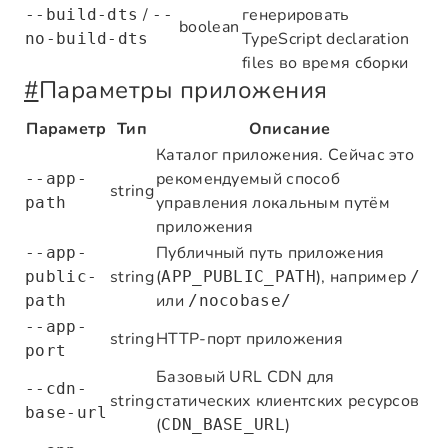
/
генерировать
--build-dts
--
boolean
TypeScript declaration
no-build-dts
files во время сборки
#
Параметры приложения
Параметр
Тип
Описание
Каталог приложения. Сейчас это
рекомендуемый способ
--app-
string
управления локальным путём
path
приложения
Публичный путь приложения
--app-
string
(
), например
public-
APP_PUBLIC_PATH
/
или
path
/nocobase/
--app-
string
HTTP-порт приложения
port
Базовый URL CDN для
--cdn-
string
статических клиентских ресурсов
base-url
(
)
CDN_BASE_URL