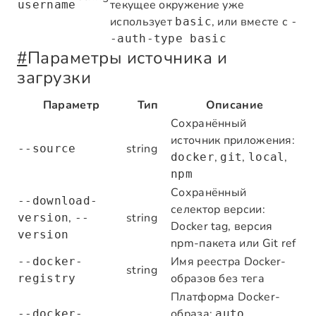
текущее окружение уже
username
использует
, или вместе с
basic
-
-auth-type basic
#
Параметры источника и
загрузки
Параметр
Тип
Описание
Сохранённый
источник приложения:
string
--source
,
,
,
docker
git
local
npm
Сохранённый
--download-
селектор версии:
,
string
version
--
Docker tag, версия
version
npm-пакета или Git ref
Имя реестра Docker-
--docker-
string
образов без тега
registry
Платформа Docker-
образа:
,
--docker-
auto