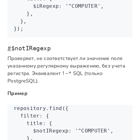
      $iRegexp
:
 '^COMPUTER'
,
    }
,
  }
,
});
#
$notIRegexp
Проверяет, не соответствует ли значение поля
указанному регулярному выражению, без учета
регистра. Эквивалент
SQL (только
!~*
PostgreSQL).
Пример
repository
.find
({
  filter
:
 {
    title
:
 {
      $notIRegexp
:
 '^COMPUTER'
,
    }
,