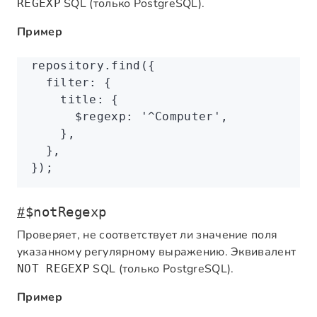
SQL (только PostgreSQL).
REGEXP
Пример
repository
.find
({
  filter
:
 {
    title
:
 {
      $regexp
:
 '^Computer'
,
    }
,
  }
,
});
#
$notRegexp
Проверяет, не соответствует ли значение поля
указанному регулярному выражению. Эквивалент
SQL (только PostgreSQL).
NOT REGEXP
Пример