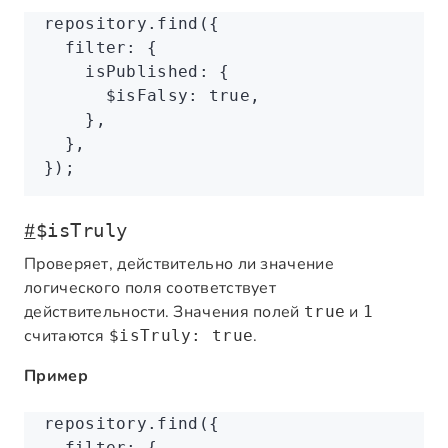
repository
.find
({
  filter
:
 {
    isPublished
:
 {
      $isFalsy
:
 true
,
    }
,
  }
,
});
#
$isTruly
Проверяет, действительно ли значение
логического поля соответствует
действительности. Значения полей
и
true
1
считаются
.
$isTruly: true
Пример
repository
.find
({
  filter
:
 {