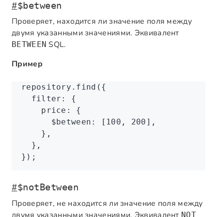
#
$between
Проверяет, находится ли значение поля между
двумя указанными значениями. Эквивалент
SQL.
BETWEEN
Пример
repository
.find
({
  filter
:
 {
    price
:
 {
      $between
:
 [
100
,
 200
]
,
    }
,
  }
,
});
#
$notBetween
Проверяет, не находится ли значение поля между
двумя указанными значениями. Эквивалент
NOT