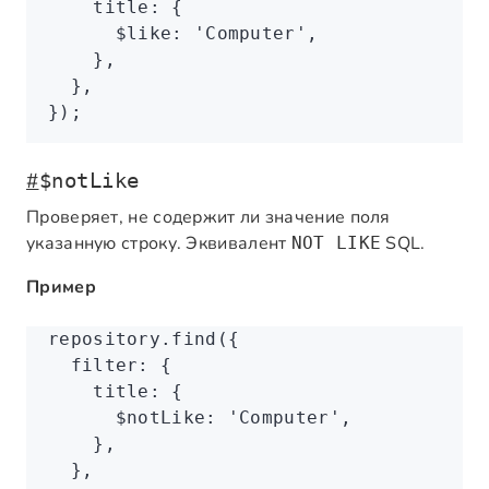
    title
:
 {
      $like
:
 'Computer'
,
    }
,
  }
,
});
#
$notLike
Проверяет, не содержит ли значение поля
указанную строку. Эквивалент
SQL.
NOT LIKE
Пример
repository
.find
({
  filter
:
 {
    title
:
 {
      $notLike
:
 'Computer'
,
    }
,
  }
,