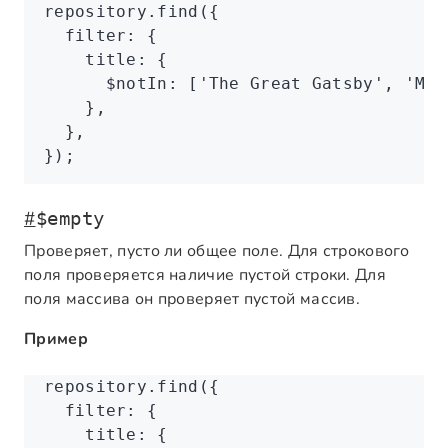
repository
.find
({
  filter
:
 {
    title
:
 {
      $notIn
:
 [
'The Great Gatsby'
,
 'Mob
    }
,
  }
,
});
#
$empty
Проверяет, пусто ли общее поле. Для строкового
поля проверяется наличие пустой строки. Для
поля массива он проверяет пустой массив.
Пример
repository
.find
({
  filter
:
 {
    title
:
 {