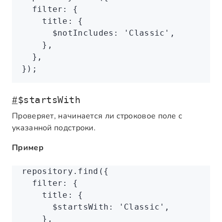
  filter
:
 {
    title
:
 {
      $notIncludes
:
 'Classic'
,
    }
,
  }
,
});
#
$startsWith
Проверяет, начинается ли строковое поле с
указанной подстроки.
Пример
repository
.find
({
  filter
:
 {
    title
:
 {
      $startsWith
:
 'Classic'
,
    }
,