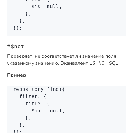
      $is
:
 null
,
    }
,
  }
,
});
#
$not
Проверяет, не соответствует ли значение поля
указанному значению. Эквивалент
SQL.
IS NOT
Пример
repository
.find
({
  filter
:
 {
    title
:
 {
      $not
:
 null
,
    }
,
  }
,
});