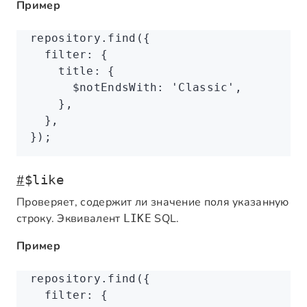
Пример
repository
.find
({
  filter
:
 {
    title
:
 {
      $notEndsWith
:
 'Classic'
,
    }
,
  }
,
});
#
$like
Проверяет, содержит ли значение поля указанную
строку. Эквивалент
SQL.
LIKE
Пример
repository
.find
({
  filter
:
 {