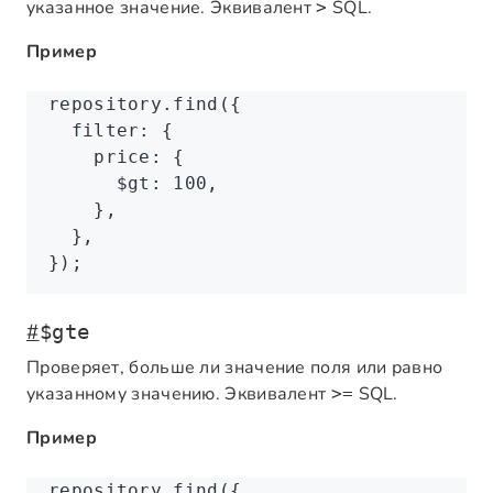
указанное значение. Эквивалент
SQL.
>
Пример
repository
.find
({
  filter
:
 {
    price
:
 {
      $gt
:
 100
,
    }
,
  }
,
});
#
$gte
Проверяет, больше ли значение поля или равно
указанному значению. Эквивалент
SQL.
>=
Пример
repository
.find
({