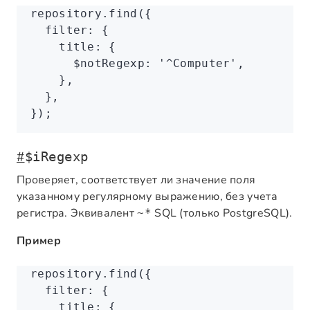
repository
.find
({
  filter
:
 {
    title
:
 {
      $notRegexp
:
 '^Computer'
,
    }
,
  }
,
});
#
$iRegexp
Проверяет, соответствует ли значение поля
указанному регулярному выражению, без учета
регистра. Эквивалент
SQL (только PostgreSQL).
~*
Пример
repository
.find
({
  filter
:
 {
    title
:
 {