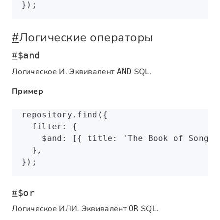
});
#
Логические операторы
#
$and
Логическое И. Эквивалент
SQL.
AND
Пример
repository
.find
({
  filter
:
 {
    $and
:
 [{ title
:
 'The Book of Songs'
  }
,
});
#
$or
Логическое ИЛИ. Эквивалент
SQL.
OR