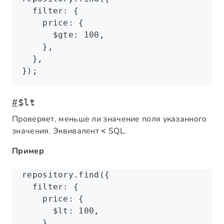
  filter
:
 {
    price
:
 {
      $gte
:
 100
,
    }
,
  }
,
});
#
$lt
Проверяет, меньше ли значение поля указанного
значения. Эквивалент
SQL.
<
Пример
repository
.find
({
  filter
:
 {
    price
:
 {
      $lt
:
 100
,
    }
,