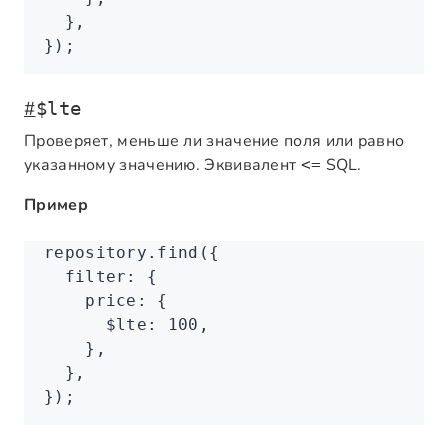
  }
,
});
#
$lte
Проверяет, меньше ли значение поля или равно
указанному значению. Эквивалент
SQL.
<=
Пример
repository
.find
({
  filter
:
 {
    price
:
 {
      $lte
:
 100
,
    }
,
  }
,
});