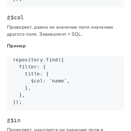
#
$col
Проверяет, равно ли значение поля значению
другого поля. Эквивалент
SQL.
=
Пример
repository
.find
({
  filter
:
 {
    title
:
 {
      $col
:
 'name'
,
    }
,
  }
,
});
#
$in
Проверяет, находится ли значение поля в