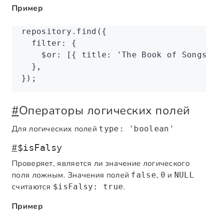
Пример
repository
.find
({
  filter
:
 {
    $or
:
 [{ title
:
 'The Book of Songs'
 
  }
,
});
#
Операторы логических полей
Для логических полей
type: 'boolean'
#
$isFalsy
Проверяет, является ли значение логического
поля ложным. Значения полей
,
и
false
0
NULL
считаются
.
$isFalsy: true
Пример