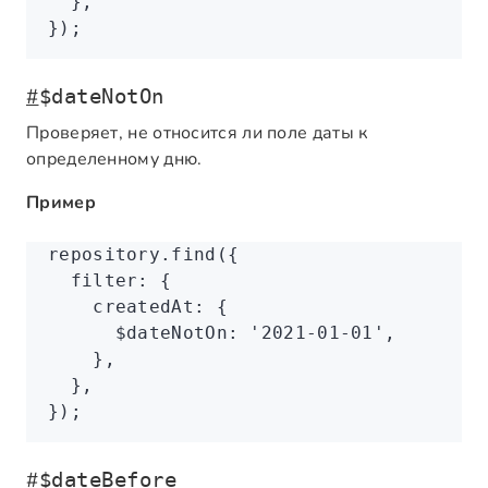
  }
,
});
#
$dateNotOn
Проверяет, не относится ли поле даты к
определенному дню.
Пример
repository
.find
({
  filter
:
 {
    createdAt
:
 {
      $dateNotOn
:
 '2021-01-01'
,
    }
,
  }
,
});
#
$dateBefore