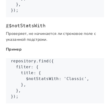
  }
,
});
#
$notStatsWith
Проверяет, не начинается ли строковое поле с
указанной подстроки.
Пример
repository
.find
({
  filter
:
 {
    title
:
 {
      $notStatsWith
:
 'Classic'
,
    }
,
  }
,
});