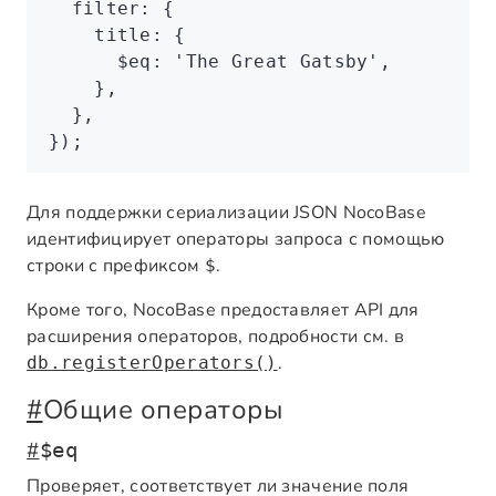
  filter
:
 {
    title
:
 {
      $eq
:
 'The Great Gatsby'
,
    }
,
  }
,
});
Для поддержки сериализации JSON NocoBase
идентифицирует операторы запроса с помощью
строки с префиксом
.
$
Кроме того, NocoBase предоставляет API для
расширения операторов, подробности см. в
.
db.registerOperators()
#
Общие операторы
#
$eq
Проверяет, соответствует ли значение поля