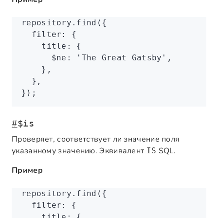
repository
.find
({
  filter
:
 {
    title
:
 {
      $ne
:
 'The Great Gatsby'
,
    }
,
  }
,
});
#
$is
Проверяет, соответствует ли значение поля
указанному значению. Эквивалент
SQL.
IS
Пример
repository
.find
({
  filter
:
 {
    title
:
 {