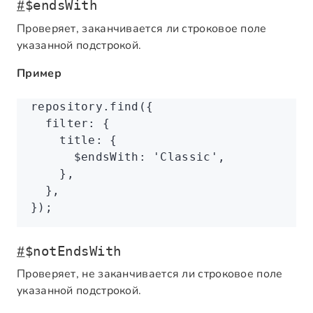
#
$endsWith
Проверяет, заканчивается ли строковое поле
указанной подстрокой.
Пример
repository
.find
({
  filter
:
 {
    title
:
 {
      $endsWith
:
 'Classic'
,
    }
,
  }
,
});
#
$notEndsWith
Проверяет, не заканчивается ли строковое поле
указанной подстрокой.