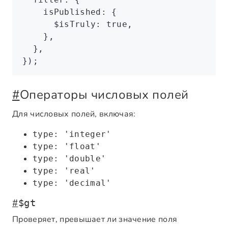
    isPublished
:
 {
      $isTruly
:
 true
,
    }
,
  }
,
});
#
Операторы числовых полей
Для числовых полей, включая:
type: 'integer'
type: 'float'
type: 'double'
type: 'real'
type: 'decimal'
#
$gt
Проверяет, превышает ли значение поля