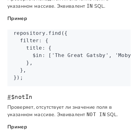
указанном массиве. Эквивалент
SQL.
IN
Пример
repository
.find
({
  filter
:
 {
    title
:
 {
      $in
:
 [
'The Great Gatsby'
,
 'Moby D
    }
,
  }
,
});
#
$notIn
Проверяет, отсутствует ли значение поля в
указанном массиве. Эквивалент
SQL.
NOT IN
Пример