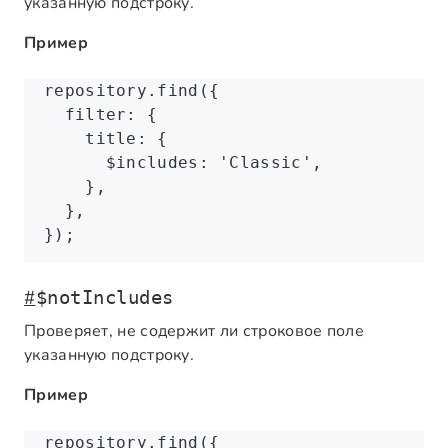
указанную подстроку.
Пример
repository
.find
({
  filter
:
 {
    title
:
 {
      $includes
:
 'Classic'
,
    }
,
  }
,
});
#
$notIncludes
Проверяет, не содержит ли строковое поле
указанную подстроку.
Пример
repository
.find
({