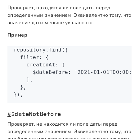
Проверяет, находится ли поле даты перед
определенным значением. Эквивалентно тому, что
значение даты меньше указанного.
Пример
repository
.find
({
  filter
:
 {
    createdAt
:
 {
      $dateBefore
:
 '2021-01-01T00:00:00
    }
,
  }
,
});
#
$dateNotBefore
Проверяет, не находится ли поле даты перед
определенным значением. Эквивалентно тому, что