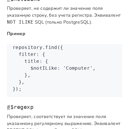
Проверяет, не содержит ли значение поля
указанную строку, без учета регистра. Эквивалент
SQL (только PostgreSQL).
NOT ILIKE
Пример
repository
.find
({
  filter
:
 {
    title
:
 {
      $notILike
:
 'Computer'
,
    }
,
  }
,
});
#
$regexp
Проверяет, соответствует ли значение поля
указанному регулярному выражению. Эквивалент