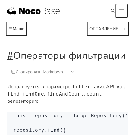
Меню
ОГЛАВЛЕНИЕ
#
Операторы фильтрации
Скопировать Markdown
Используется в параметре
таких API, как
filter
,
,
,
find
findOne
findAndCount
count
репозитория:
const
 repository
 =
 db
.getRepository
(
'bo
repository
.find
({