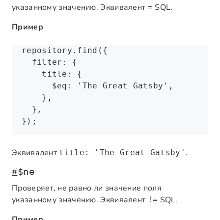
указанному значению. Эквивалент
SQL.
=
Пример
repository
.find
({
  filter
:
 {
    title
:
 {
      $eq
:
 'The Great Gatsby'
,
    }
,
  }
,
});
Эквивалент
.
title: 'The Great Gatsby'
#
$ne
Проверяет, не равно ли значение поля
указанному значению. Эквивалент
SQL.
!=
Пример