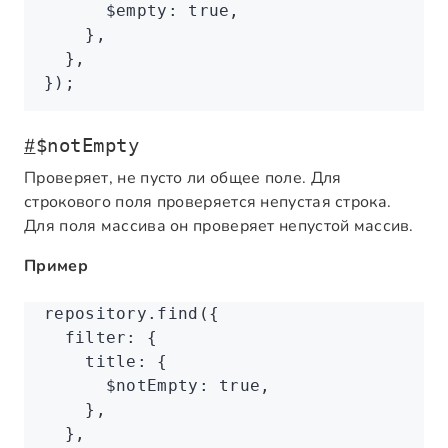
      $empty
:
 true
,
    }
,
  }
,
});
#
$notEmpty
Проверяет, не пусто ли общее поле. Для
строкового поля проверяется непустая строка.
Для поля массива он проверяет непустой массив.
Пример
repository
.find
({
  filter
:
 {
    title
:
 {
      $notEmpty
:
 true
,
    }
,
  }
,