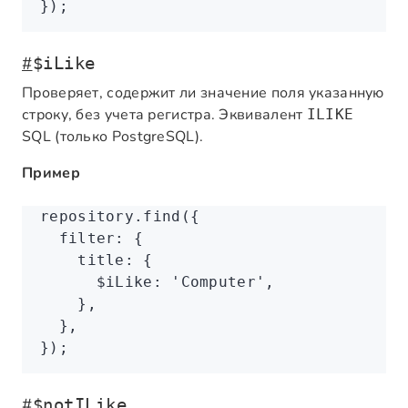
});
#
$iLike
Проверяет, содержит ли значение поля указанную
строку, без учета регистра. Эквивалент
ILIKE
SQL (только PostgreSQL).
Пример
repository
.find
({
  filter
:
 {
    title
:
 {
      $iLike
:
 'Computer'
,
    }
,
  }
,
});
#
$notILike