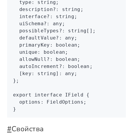
  type
:
 string
;
  description
?:
 string
;
  interface
?:
 string
;
  uiSchema
?:
 any
;
  possibleTypes
?:
 string
[];
  defaultValue
?:
 any
;
  primaryKey
:
 boolean
;
  unique
:
 boolean
;
  allowNull
?:
 boolean
;
  autoIncrement
?:
 boolean
;
  [key
:
 string
]
:
 any
;
};
export
 interface
 IField
 {
  options
:
 FieldOptions
;
}
#
Свойства