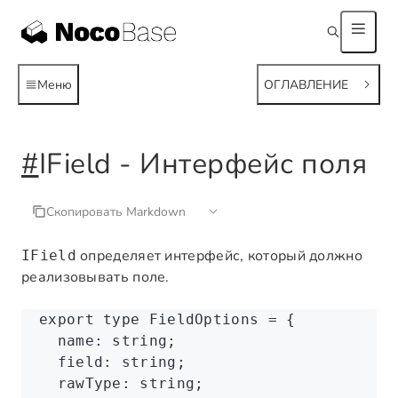
Меню
ОГЛАВЛЕНИЕ
#
IField - Интерфейс поля
Скопировать Markdown
определяет интерфейс, который должно
IField
реализовывать поле.
export
 type
 FieldOptions
 =
 {
  name
:
 string
;
  field
:
 string
;
  rawType
:
 string
;