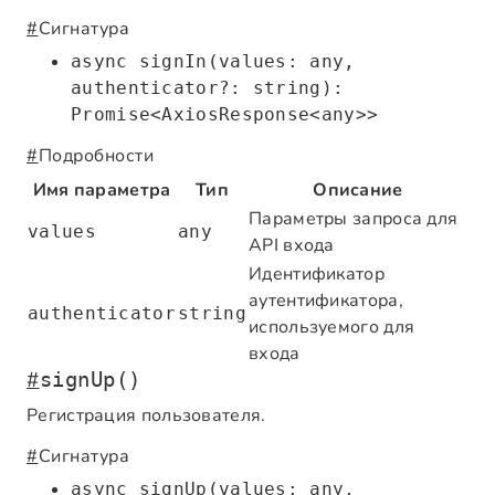
#
Сигнатура
async signIn(values: any,
authenticator?: string):
Promise<AxiosResponse<any>>
#
Подробности
Имя параметра
Тип
Описание
Параметры запроса для
values
any
API входа
Идентификатор
аутентификатора,
authenticator
string
используемого для
входа
#
signUp()
Регистрация пользователя.
#
Сигнатура
async signUp(values: any,