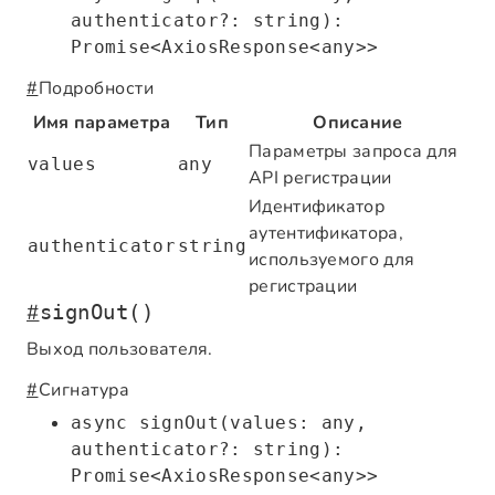
authenticator?: string):
Promise<AxiosResponse<any>>
#
Подробности
Имя параметра
Тип
Описание
Параметры запроса для
values
any
API регистрации
Идентификатор
аутентификатора,
authenticator
string
используемого для
регистрации
#
signOut()
Выход пользователя.
#
Сигнатура
async signOut(values: any,
authenticator?: string):
Promise<AxiosResponse<any>>