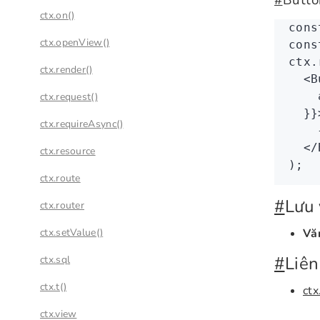
#
Butto
ctx.on()
cons
ctx.openView()
cons
ctx
.
ctx.render()
  <
B
    
ctx.request()
  }}
ctx.requireAsync()
    
  </
ctx.resource
);
ctx.route
#
Lưu 
ctx.router
ctx.setValue()
Vă
#
Liên
ctx.sql
ctx.t()
ctx
ctx.view