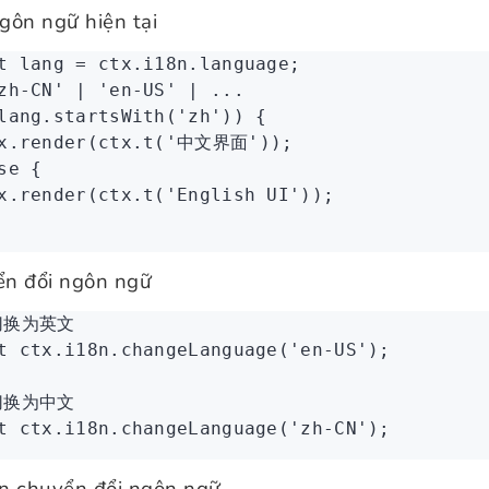
gôn ngữ hiện tại
t
 lang
 =
 ctx
.
i18n
.language;
zh-CN' | 'en-US' | ...
lang
.startsWith
(
'zh'
)) {
x
.render
(
ctx
.t
(
'中文界面'
));
se
 {
x
.render
(
ctx
.t
(
'English UI'
));
n đổi ngôn ngữ
切换为英文
t
 ctx
.
i18n
.changeLanguage
(
'en-US'
);
切换为中文
t
 ctx
.
i18n
.changeLanguage
(
'zh-CN'
);