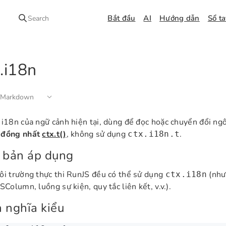
Bắt đầu
AI
Hướng dẫn
Sổ t
Search
.i18n
 Markdown
 i18n của ngữ cảnh hiện tại, dùng để đọc hoặc chuyển đổi ng
 đồng nhất
ctx.t()
, không sử dụng
.
ctx.i18n.t
 bản áp dụng
ôi trường thực thi RunJS đều có thể sử dụng
(như 
ctx.i18n
SColumn, luồng sự kiện, quy tắc liên kết, v.v.).
 nghĩa kiểu