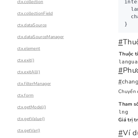
ctx.collection
inte
  la
ctx.collectionField
  ch
}
ctx.dataSource
ctx.dataSourceManager
#
Thuộ
ctx.element
Thuộc t
ctx.exit()
langua
#
Phư
ctx.exitAll()
#
chang
ctx.filterManager
Chuyển đ
ctx.form
Tham s
ctx.getModel()
lng
ctx.getValue()
Giá trị t
ctx.getVar()
#
Ví d