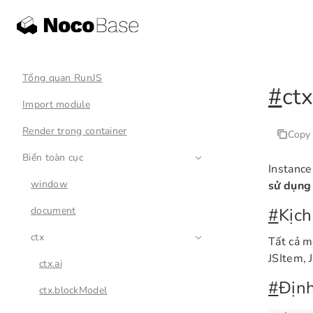
Tổng quan RunJS
#
ctx
Import module
Render trong container
Copy
Biến toàn cục
Instance
window
sử dụng
document
#
Kịch
ctx
Tất cả m
JSItem, J
ctx.ai
#
Định
ctx.blockModel