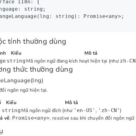
rface
 i18n
: {
nguage
:
 string
;
angeLanguage
(lng
:
 string
)
:
 Promise
<
any
>;
c tính thường dùng
ính
Kiểu
Mô tả
Mã ngôn ngữ đang kích hoạt hiện tại (như
ge
string
zh-CN
ơng thức thường dùng
eLanguage(lng)
ổi ngôn ngữ hiện tại.
ố
Kiểu
Mô tả
Mã ngôn ngữ đích (như
,
)
string
'en-US'
'zh-CN'
rả về
:
, resolve sau khi chuyển đổi ngôn ngữ 
Promise<any>
ụ