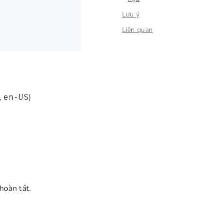
Lưu ý
Liên quan
,
)
en-US
hoàn tất.