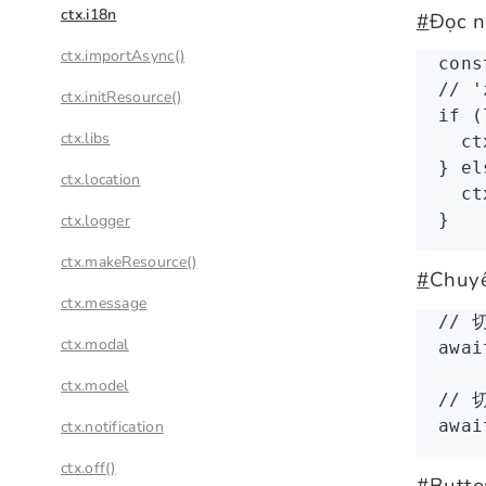
ctx.i18n
#
Đọc n
ctx.importAsync()
cons
// '
ctx.initResource()
if
 (
ctx.libs
  ct
} 
el
ctx.location
  ct
}
ctx.logger
ctx.makeResource()
#
Chuyể
ctx.message
// 
ctx.modal
awai
ctx.model
// 
awai
ctx.notification
ctx.off()