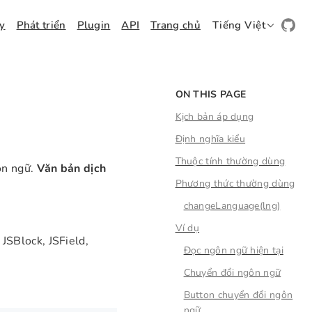
ay
Phát triển
Plugin
API
Trang chủ
Tiếng Việt
ON THIS PAGE
Kịch bản áp dụng
Định nghĩa kiểu
Thuộc tính thường dùng
ôn ngữ.
Văn bản dịch
Phương thức thường dùng
changeLanguage(lng)
Ví dụ
JSBlock, JSField,
Đọc ngôn ngữ hiện tại
Chuyển đổi ngôn ngữ
Button chuyển đổi ngôn
ngữ