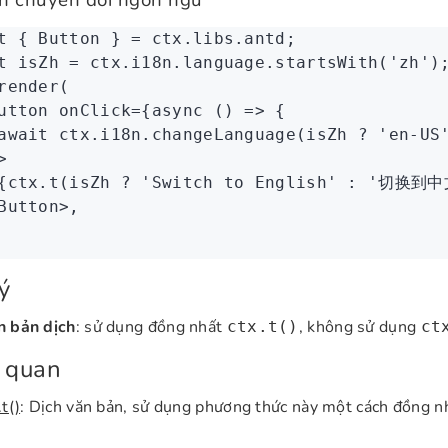
n chuyển đổi ngôn ngữ
t
 { 
Button
 } 
=
 ctx
.
libs
.antd;
t
 isZh
 =
 ctx
.
i18n
.
language
.startsWith
(
'zh'
)
render
(
utton onClick
=
{
async
 () 
=>
 {
await
 ctx
.
i18n
.
changeLanguage
(isZh 
?
 'en-US
>
{ctx.t(isZh ? 
'Switch to English'
 :
 '切换到中
Button
>
,
ý
n bản dịch
: sử dụng đồng nhất
, không sử dụng
ctx.t()
ct
 quan
.t()
: Dịch văn bản, sử dụng phương thức này một cách đồng n