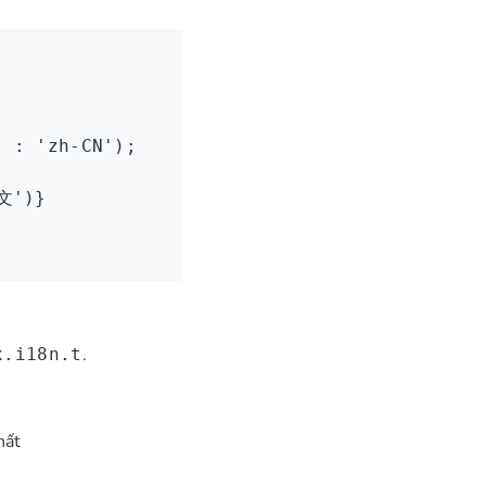
;
'
 :
 'zh-CN'
);
文'
)}
.
x.i18n.t
hất