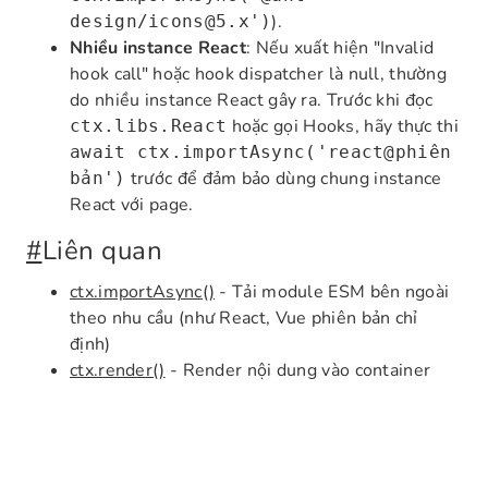
).
design/icons@5.x')
Nhiều instance React
: Nếu xuất hiện "Invalid
hook call" hoặc hook dispatcher là null, thường
do nhiều instance React gây ra. Trước khi đọc
hoặc gọi Hooks, hãy thực thi
ctx.libs.React
await ctx.importAsync('react@phiên
trước để đảm bảo dùng chung instance
bản')
React với page.
#
Liên quan
ctx.importAsync()
- Tải module ESM bên ngoài
theo nhu cầu (như React, Vue phiên bản chỉ
định)
ctx.render()
- Render nội dung vào container