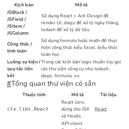
Kịch bản
Mô tả
JSBlock /
Sử dụng React + Ant Design để
JSField /
render UI, dayjs để xử lý ngày tháng,
JSItem /
lodash để xử lý dữ liệu
JSColumn
Sử dụng formula hoặc math để thực
Công thức /
hiện công thức kiểu Excel, biểu thức
tính toán
toán học
Luồng sự kiện /
Trong các kịch bản logic thuần túy gọi
quy tắc liên
các thư viện công cụ như lodash,
kết
dayjs, formula, v.v.
#
Tổng quan thư viện có sẵn
Thuộc tính
Mô tả
Tài liệu
React core,
dùng cho JSX
React
ctx.libs.React
và Hooks
API client