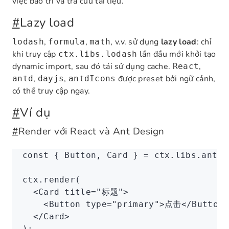
việc bảo trì và tra cứu tài liệu.
#
Lazy load
,
,
, v.v. sử dụng
lazy load
: chỉ
lodash
formula
math
khi truy cập
lần đầu mới khởi tạo
ctx.libs.lodash
dynamic import, sau đó tái sử dụng cache.
,
React
,
,
được preset bởi ngữ cảnh,
antd
dayjs
antdIcons
có thể truy cập ngay.
#
Ví dụ
#
Render với React và Ant Design
const
 { 
Button
,
 Card
 } 
=
 ctx
.
libs
.antd;
ctx
.render
(
  <
Card
 title
=
"标题"
>
    <
Button
 type
=
"primary"
>点击</
Button
>
  </
Card
>
);