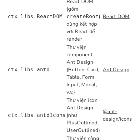
React DOM
(gồm
),
React DOM
ctx.libs.ReactDOM
createRoot
dùng kết hợp
với React để
render
Thư viện
component
Ant Design
(Button, Card,
Ant Design
ctx.libs.antd
Table, Form,
Input, Modal,
v.v.)
Thư viện icon
Ant Design
@ant-
(như
ctx.libs.antdIcons
design/icons
PlusOutlined,
UserOutlined)
Thư viện công