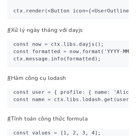
ctx
.render
(<
Button
 icon
=
{<
UserOutlined
 
#
Xử lý ngày tháng với dayjs
const
 now
 =
 ctx
.
libs
.dayjs
();
const
 formatted
 =
 now
.format
(
'YYYY-MM-D
ctx
.
message
.info
(formatted);
#
Hàm công cụ lodash
const
 user
 =
 { profile
:
 { name
:
 'Alice'
const
 name
 =
 ctx
.
libs
.
lodash
.get
(user
,
 
#
Tính toán công thức formula
const
 values
 =
 [
1
,
 2
,
 3
,
 4
];