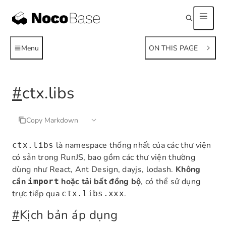
Menu
ON THIS PAGE
#
ctx.libs
Copy Markdown
là namespace thống nhất của các thư viện
ctx.libs
có sẵn trong RunJS, bao gồm các thư viện thường
dùng như React, Ant Design, dayjs, lodash.
Không
cần
hoặc tải bất đồng bộ
, có thể sử dụng
import
trực tiếp qua
.
ctx.libs.xxx
#
Kịch bản áp dụng