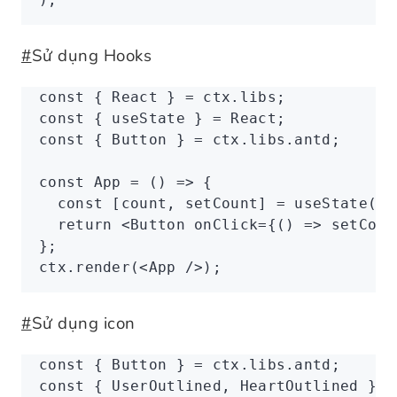
#
Sử dụng Hooks
const
 { 
React
 } 
=
 ctx
.libs;
const
 { 
useState
 } 
=
 React;
const
 { 
Button
 } 
=
 ctx
.
libs
.antd;
const
 App
 =
 () 
=>
 {
  const
 [
count
,
 setCount
] 
=
 useState
(
0
)
  return
 <
Button
 onClick
=
{() 
=>
 setCoun
};
ctx
.render
(<
App
 />);
#
Sử dụng icon
const
 { 
Button
 } 
=
 ctx
.
libs
.antd;
const
 { 
UserOutlined
,
 HeartOutlined
 } 
=