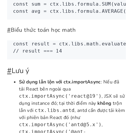
const
 sum
 =
 ctx
.
libs
.
formula
.SUM
(values
const
 avg
 =
 ctx
.
libs
.
formula
.AVERAGE
(va
#
Biểu thức toán học math
const
 result
 =
 ctx
.
libs
.
math
.evaluate
(
'
// result === 14
#
Lưu ý
Sử dụng lẫn lộn với ctx.importAsync
: Nếu đã
tải React bên ngoài qua
, JSX sẽ sử
ctx.importAsync('react@19')
dụng instance đó; tại thời điểm này
không
trộn
lẫn với
, antd cần được tải kèm
ctx.libs.antd
với phiên bản React đó (như
,
ctx.importAsync('antd@5.x')
ctx.importAsync('@ant-