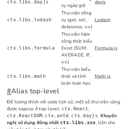
dayjs
ctx.libs.dayjs
cụ ngày giờ
Thư viện công
cụ (get, set,
Lodash
ctx.libs.lodash
debounce, v.v.)
Thư viện hàm
công thức kiểu
Excel (SUM,
Formula.js
ctx.libs.formula
AVERAGE, IF,
v.v.)
Thư viện biểu
thức và tính
Math.js
ctx.libs.math
toán toán học
#
Alias top-level
Để tương thích với code lịch sử, một số thư viện cũng
được expose ở top-level:
,
ctx.React
,
,
.
Khuyến
ctx.ReactDOM
ctx.antd
ctx.dayjs
nghị sử dụng đồng nhất
, tiện cho
ctx.libs.xxx