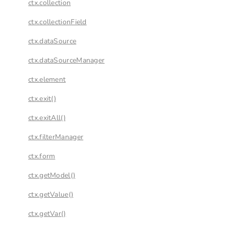
ctx.collection
ctx.collectionField
ctx.dataSource
ctx.dataSourceManager
ctx.element
ctx.exit()
ctx.exitAll()
ctx.filterManager
ctx.form
ctx.getModel()
ctx.getValue()
ctx.getVar()