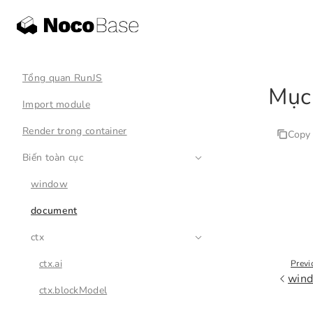
Tổng quan RunJS
Mục 
Import module
Render trong container
Copy
Biến toàn cục
window
document
ctx
ctx.ai
Previ
win
ctx.blockModel