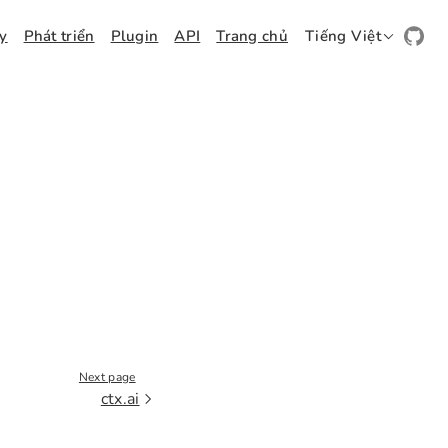
ay
Phát triển
Plugin
API
Trang chủ
Tiếng Việt
Next page
ctx.ai