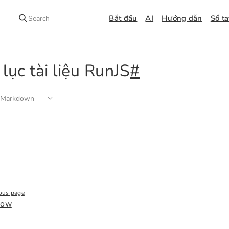
Bắt đầu
AI
Hướng dẫn
Sổ t
Search
lục tài liệu RunJS
#
 Markdown
ous page
dow