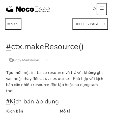
Menu
ON THIS PAGE
#
ctx.makeResource()
Copy Markdown
Tạo mới
một instance resource và trả về,
không
ghi
vào hoặc thay đổi
. Phù hợp với kịch
ctx.resource
bản cần nhiều resource độc lập hoặc sử dụng tạm
thời.
#
Kịch bản áp dụng
Kịch bản
Mô tả