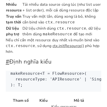
Nhiều
Tải nhiều data source cùng lúc (như list user
resource
+ list order), mỗi cái dùng resource độc lập
Truy vấn
Truy vấn một lần, dùng xong là bỏ, không
tạm thời
cần bind vào
ctx.resource
Dữ liệu
Dữ liệu chính dùng
, dữ liệu
ctx.resource
phụ trợ
thêm dùng
để tạo mới
makeResource
Nếu chỉ cần một resource duy nhất và muốn bind vào
, sử dụng
ctx.initResource()
phù hợp
ctx.resource
hơn.
#
Định nghĩa kiểu
makeResource
<
T
 =
 FlowResource
>
(
  resourceType: 
'APIResource'
 |
 'Single
): 
T
;
Tham số
Kiểu
Mô tả
Kiểu resource: