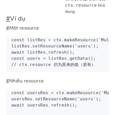
khả
ctx.resource
dụng
#
Ví dụ
#
Một resource
const
 listRes
 =
 ctx
.makeResource
(
'Multi
listRes
.setResourceName
(
'users'
);
await
 listRes
.refresh
();
const
 users
 =
 listRes
.getData
();
// ctx.resource 仍为原来的值（若有）
#
Nhiều resource
const
 usersRes
 =
 ctx
.makeResource
(
'Mult
usersRes
.setResourceName
(
'users'
);
await
 usersRes
.refresh
();