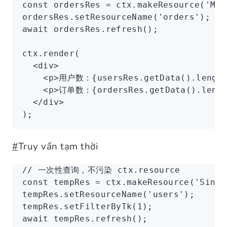
const
 ordersRes
 =
 ctx
.makeResource
(
'Mul
ordersRes
.setResourceName
(
'orders'
);
await
 ordersRes
.refresh
();
ctx
.render
(
  <
div
>
    <
p
>用户数：{usersRes.getData().lengt
    <
p
>订单数：{ordersRes.getData().lengt
  </
div
>
);
#
Truy vấn tạm thời
// 一次性查询，不污染 ctx.resource
const
 tempRes
 =
 ctx
.makeResource
(
'Singl
tempRes
.setResourceName
(
'users'
);
tempRes
.setFilterByTk
(
1
);
await
 tempRes
.refresh
();