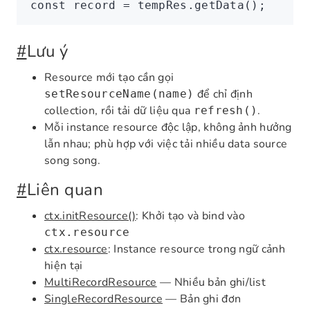
const
 record
 =
 tempRes
.getData
();
#
Lưu ý
Resource mới tạo cần gọi
để chỉ định
setResourceName(name)
collection, rồi tải dữ liệu qua
.
refresh()
Mỗi instance resource độc lập, không ảnh hưởng
lẫn nhau; phù hợp với việc tải nhiều data source
song song.
#
Liên quan
ctx.initResource()
: Khởi tạo và bind vào
ctx.resource
ctx.resource
: Instance resource trong ngữ cảnh
hiện tại
MultiRecordResource
— Nhiều bản ghi/list
SingleRecordResource
— Bản ghi đơn