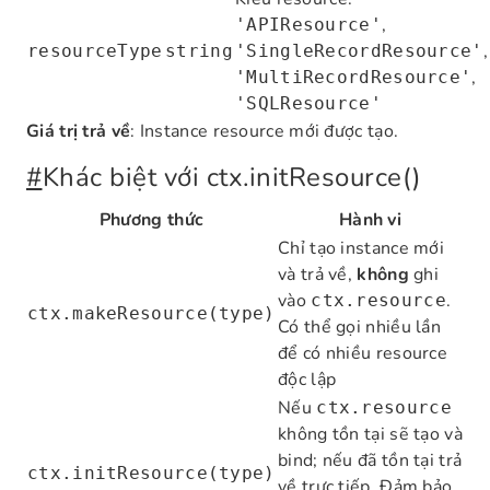
,
'APIResource'
,
resourceType
string
'SingleRecordResource'
,
'MultiRecordResource'
'SQLResource'
Giá trị trả về
: Instance resource mới được tạo.
#
Khác biệt với ctx.initResource()
Phương thức
Hành vi
Chỉ tạo instance mới
và trả về,
không
ghi
vào
.
ctx.resource
ctx.makeResource(type)
Có thể gọi nhiều lần
để có nhiều resource
độc lập
Nếu
ctx.resource
không tồn tại sẽ tạo và
bind; nếu đã tồn tại trả
ctx.initResource(type)
về trực tiếp. Đảm bảo