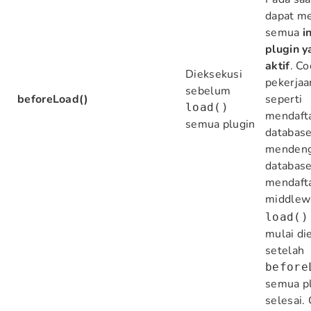
dapat m
semua
i
plugin 
aktif
. C
Dieksekusi
pekerjaa
sebelum
beforeLoad()
seperti
load()
mendaft
semua plugin
database
mendeng
database
mendaft
middlewa
load()
mulai di
setelah
before
semua p
selesai.