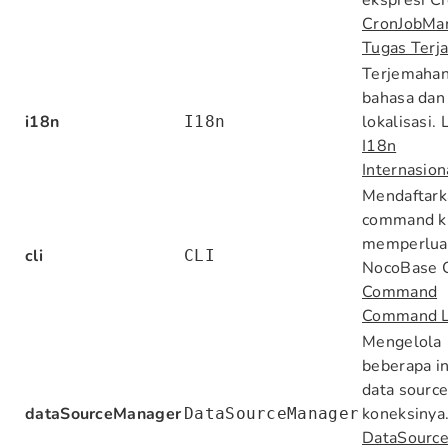
CronJobMa
Tugas Terj
Terjemahan
bahasa dan
i18n
lokalisasi. 
I18n
I18n
Internasion
Mendaftark
command k
memperlua
cli
CLI
NocoBase C
Command
Command L
Mengelola
beberapa i
data sourc
dataSourceManager
koneksinya.
DataSourceManager
DataSourc