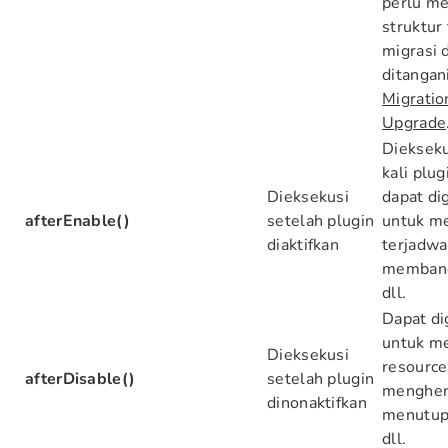
perlu m
struktur
migrasi 
ditangan
Migratio
Upgrade
Diekseku
kali plug
Dieksekusi
dapat di
afterEnable()
setelah plugin
untuk m
diaktifkan
terjadwa
membang
dll.
Dapat d
untuk m
Dieksekusi
resource
afterDisable()
setelah plugin
menghent
dinonaktifkan
menutup
dll.