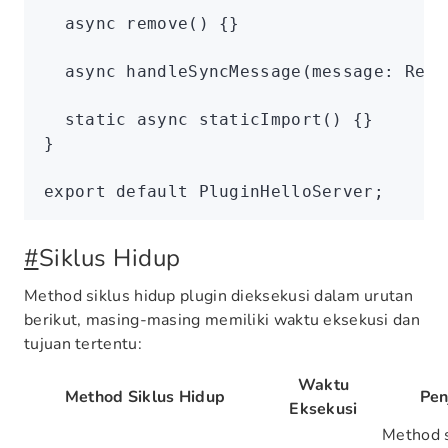
  async
 remove
() {}
  async
 handleSyncMessage
(message
:
 Reco
  static
 async
 staticImport
() {}
}
export
 default
 PluginHelloServer;
#
Siklus Hidup
Method siklus hidup plugin dieksekusi dalam urutan
berikut, masing-masing memiliki waktu eksekusi dan
tujuan tertentu:
Waktu
Method Siklus Hidup
Pen
Eksekusi
Method s