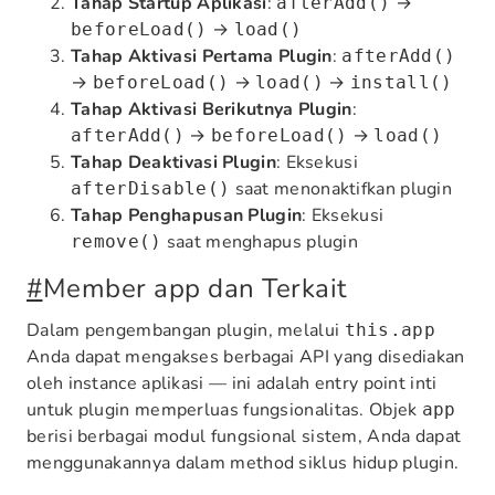
Tahap Startup Aplikasi
:
→
afterAdd()
→
beforeLoad()
load()
Tahap Aktivasi Pertama Plugin
:
afterAdd()
→
→
→
beforeLoad()
load()
install()
Tahap Aktivasi Berikutnya Plugin
:
→
→
afterAdd()
beforeLoad()
load()
Tahap Deaktivasi Plugin
: Eksekusi
saat menonaktifkan plugin
afterDisable()
Tahap Penghapusan Plugin
: Eksekusi
saat menghapus plugin
remove()
#
Member app dan Terkait
Dalam pengembangan plugin, melalui
this.app
Anda dapat mengakses berbagai API yang disediakan
oleh instance aplikasi — ini adalah entry point inti
untuk plugin memperluas fungsionalitas. Objek
app
berisi berbagai modul fungsional sistem, Anda dapat
menggunakannya dalam method siklus hidup plugin.