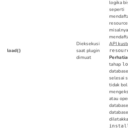
logika bi
seperti
mendaft
resource
misalny
mendaft
Dieksekusi
API kus
load()
saat plugin
resour
dimuat
Perhatia
tahap
l
databas
selesai s
tidak bo
mengeks
atau oper
database
database
diletakka
instal