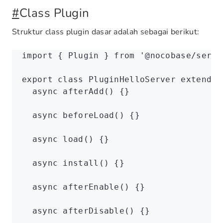
#
Class Plugin
Struktur class plugin dasar adalah sebagai berikut:
import
 { Plugin } 
from
 '@nocobase/serve
export
 class
 PluginHelloServer
 extends
 
  async
 afterAdd
() {}
  async
 beforeLoad
() {}
  async
 load
() {}
  async
 install
() {}
  async
 afterEnable
() {}
  async
 afterDisable
() {}