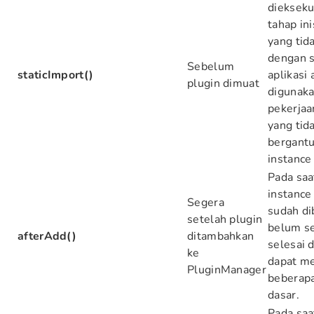
diekseku
tahap ini
yang tida
dengan s
Sebelum
staticImport()
aplikasi 
plugin dimuat
digunaka
pekerjaan
yang tid
bergant
instance
Pada saat
instance
Segera
sudah di
setelah plugin
belum s
afterAdd()
ditambahkan
selesai d
ke
dapat m
PluginManager
beberapa 
dasar.
Pada saa