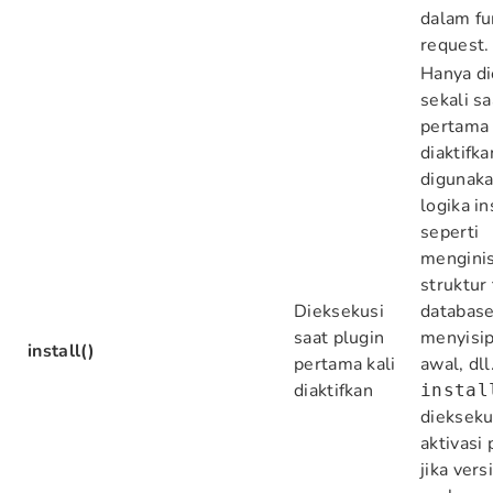
dalam fu
request.
Hanya di
sekali sa
pertama 
diaktifka
digunaka
logika in
seperti
menginis
struktur
Dieksekusi
database
saat plugin
menyisip
install()
pertama kali
awal, dll
diaktifkan
instal
diekseku
aktivasi
jika vers