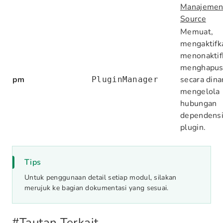
Manajemen
Source
Memuat,
mengaktifk
menonaktif
menghapus
pm
secara dina
PluginManager
mengelola
hubungan
dependensi
plugin.
Tips
Untuk penggunaan detail setiap modul, silakan
merujuk ke bagian dokumentasi yang sesuai.
#
Tautan Terkait