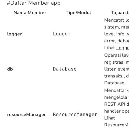
#
Daftar Member app
Nama Member
Tipe/Modul
Tujuan 
Mencatat l
sistem, m
logger
level info, 
Logger
error, debug
Lihat
Logge
Operasi la
registrasi 
db
listen even
Database
transaksi, d
Database
Mendaftark
mengelola 
REST API 
handler ope
resourceManager
ResourceManager
Lihat
ResourceM