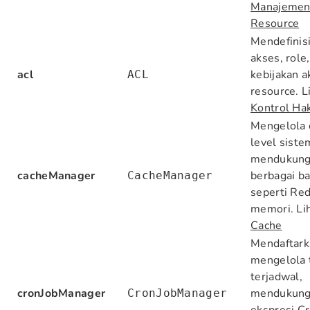
Manajeme
Resource
Mendefinis
akses, role
acl
kebijakan a
ACL
resource. L
Kontrol Ha
Mengelola 
level siste
mendukun
cacheManager
berbagai b
CacheManager
seperti Red
memori. Li
Cache
Mendaftark
mengelola 
terjadwal,
cronJobManager
mendukun
CronJobManager
ekspresi Cr