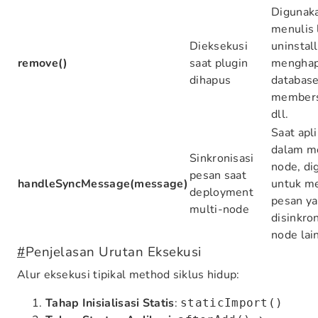
Digunak
menulis 
Dieksekusi
uninstall
remove()
saat plugin
menghap
dihapus
database
membersi
dll.
Saat apli
dalam m
Sinkronisasi
node, di
pesan saat
handleSyncMessage(message)
untuk m
deployment
pesan y
multi-node
disinkro
node lain
#
Penjelasan Urutan Eksekusi
Alur eksekusi tipikal method siklus hidup:
Tahap Inisialisasi Statis
:
staticImport()