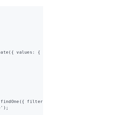
eate
({ values
:
 { title
:
 'Initial Title'
 } })
;
.findOne
({ filterByTk
:
 post
.get
(
'id'
) });
e'
);