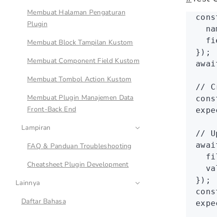
Membuat Halaman Pengaturan
cons
Plugin
  na
  fi
Membuat Block Tampilan Kustom
});
Membuat Component Field Kustom
awai
Membuat Tombol Action Kustom
// C
Membuat Plugin Manajemen Data
cons
Front-Back End
expe
Lampiran
// U
awai
FAQ & Panduan Troubleshooting
  fi
Cheatsheet Plugin Development
  va
});
Lainnya
cons
Daftar Bahasa
expe