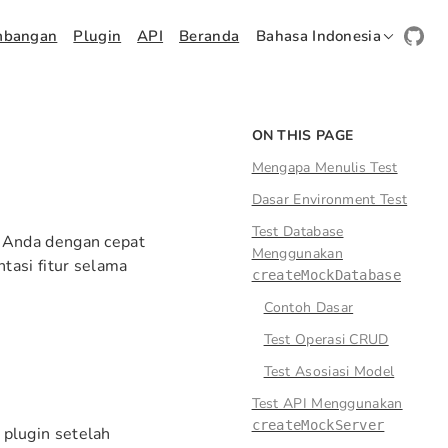
mbangan
Plugin
API
Beranda
Bahasa Indonesia
ON THIS PAGE
Mengapa Menulis Test
Dasar Environment Test
Test Database
 Anda dengan cepat
Menggunakan
tasi fitur selama
createMockDatabase
Contoh Dasar
Test Operasi CRUD
Test Asosiasi Model
Test API Menggunakan
createMockServer
 plugin setelah