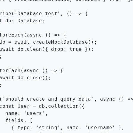
ribe
(
'Database test'
,
 () 
=>
 {
t
 db
:
 Database
;
foreEach
(
async
 () 
=>
 {
db 
=
 await
 createMockDatabase
();
await
 db
.clean
({ drop
:
 true
 });
;
terEach
(
async
 () 
=>
 {
await
 db
.close
();
;
(
'should create and query data'
,
 async
 () 
=
const
 User
 =
 db
.collection
({
  name
:
 'users'
,
  fields
:
 [
    { type
:
 'string'
,
 name
:
 'username'
 }
,