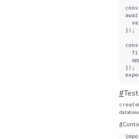
cons
awai
  va
});
cons
  fi
  ap
});
expe
#
Tes
create
database
#
Conto
impo