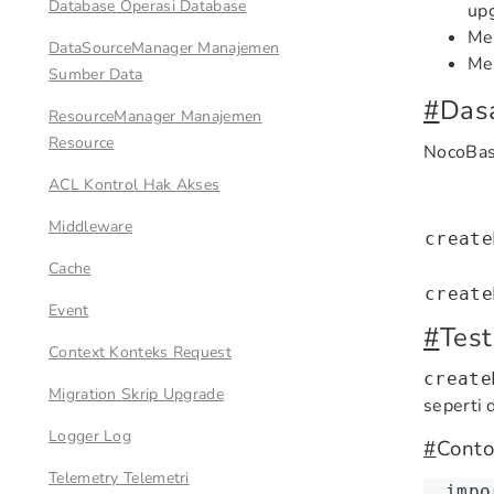
Database Operasi Database
upg
Men
DataSourceManager Manajemen
Men
Sumber Data
#
Dasa
ResourceManager Manajemen
Resource
NocoBase
ACL Kontrol Hak Akses
Middleware
create
Cache
create
Event
#
Tes
Context Konteks Request
create
Migration Skrip Upgrade
seperti d
Logger Log
#
Conto
Telemetry Telemetri
impo