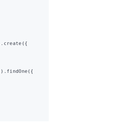
)
.create
({
,
'
)
.findOne
({