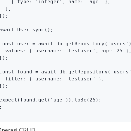
    { type
:
 'integer'
,
 name
:
 'age'
 }
,
  ]
,
});
await
 User
.sync
();
const
 user
 =
 await
 db
.getRepository
(
'users'
  values
:
 { username
:
 'testuser'
,
 age
:
 25
 }
});
const
 found
 =
 await
 db
.getRepository
(
'users
  filter
:
 { username
:
 'testuser'
 }
,
});
expect
(
found
.get
(
'age'
))
.toBe
(
25
);
;
Operasi CRUD