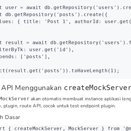
t
 user
 =
 await
 db
.getRepository
(
'users'
)
.cr
t
 db
.getRepository
(
'posts'
)
.create
({
lues
:
 { title
:
 'Post 1'
,
 authorId
:
 user
.get
t
 result
 =
 await
 db
.getRepository
(
'users'
)
.
lterByTk
:
 user
.get
(
'id'
)
,
pends
:
 [
'posts'
]
,
ct
(
result
.get
(
'posts'
))
.toHaveLength
(
1
);
t API Menggunakan
createMockServe
akan otomatis membuat instance aplikasi leng
MockServer
, plugin, route API, cocok untuk test endpoint plugin.
h Dasar
rt
 { createMockServer
,
 MockServer } 
from
 '@