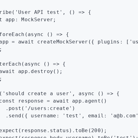
ribe
(
'User API test'
,
 () 
=>
 {
t
 app
:
 MockServer
;
foreEach
(
async
 () 
=>
 {
app 
=
 await
 createMockServer
({ plugins
:
 [
'u
;
terEach
(
async
 () 
=>
 {
await
 app
.destroy
();
;
(
'should create a user'
,
 async
 () 
=>
 {
const
 response
 =
 await
 app
.agent
()
  .post
(
'/users:create'
)
  .send
({ username
:
 'test'
,
 email
:
 'a@b.com
expect
(
response
.status)
.toBe
(
200
);
expect
(
response
.
body
.username)
.toBe
(
'test'
)