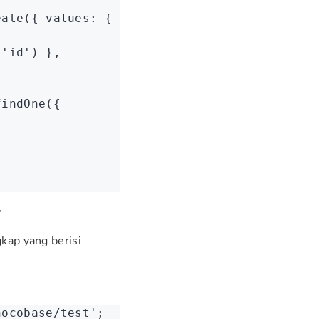
eate
({ values
:
 { username
:
 'tester'
 } });
(
'id'
) }
,
findOne
({
r
kap yang berisi
nocobase/test'
;