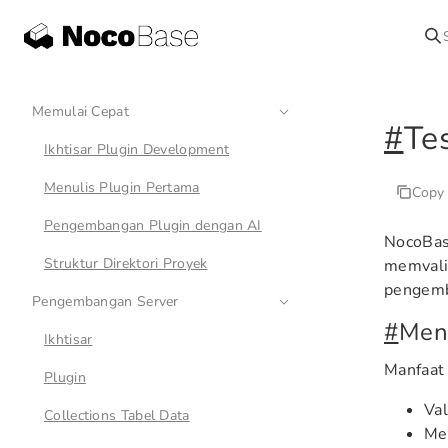
Memulai Cepat
#
Te
Ikhtisar Plugin Development
Menulis Plugin Pertama
Copy
Pengembangan Plugin dengan AI
NocoBas
Struktur Direktori Proyek
memvalid
pengemb
Pengembangan Server
#
Men
Ikhtisar
Manfaat
Plugin
Val
Collections Tabel Data
Men