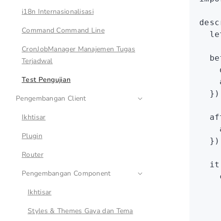
i18n Internasionalisasi
desc
Command Command Line
  le
CronJobManager Manajemen Tugas
  be
Terjadwal
    
Test Pengujian
    
  })
Pengembangan Client
Ikhtisar
  af
    
Plugin
  })
Router
  it
Pengembangan Component
    
    
Ikhtisar
    
Styles & Themes Gaya dan Tema
    