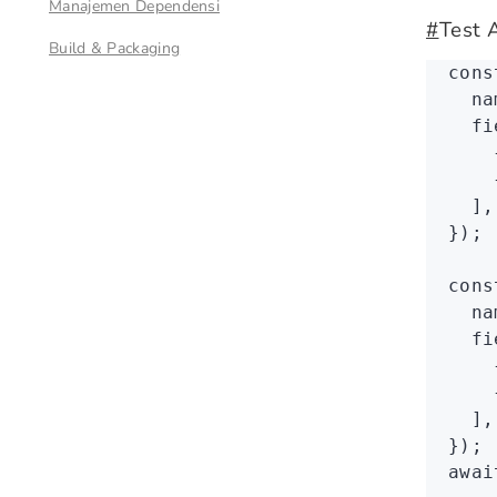
Manajemen Dependensi
#
Test 
Build & Packaging
cons
  na
  fi
    
    
  ]
,
});
cons
  na
  fi
    
    
  ]
,
});
awai