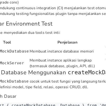
rade core)
dukung continuous integration (CI) menjalankan test otoma
dukung testing fungsionalitas plugin tanpa menjalankan se
r Environment Test
 menyediakan dua tools test inti:
Tool
Penjelasan
Membuat instance database memori
MockDatabase
Membuat instance aplikasi lengkap
MockServer
(termasuk database, plugin, API, dll.)
t Database Menggunakan
createMockD
cocok untuk test fungsi yang langsung terk
MockDatabase
efinisi model, tipe field, relasi, operasi CRUD, dll.
h Dasar
rt
 { createMockDatabase
,
 Database } 
from
 '@