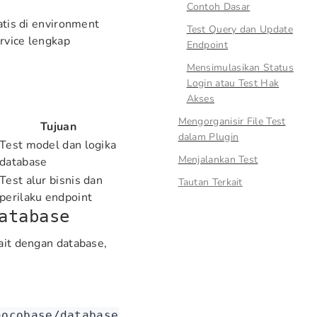
Contoh Dasar
tis di environment
Test Query dan Update
rvice lengkap
Endpoint
Mensimulasikan Status
Login atau Test Hak
Akses
Mengorganisir File Test
Tujuan
dalam Plugin
Test model dan logika
Menjalankan Test
database
Test alur bisnis dan
Tautan Terkait
perilaku endpoint
atabase
ait dengan database,
nocobase/database'
;