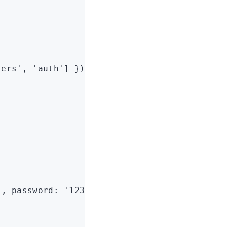
sers'
,
 'auth'
] });
'
,
 password
:
 '123456'
 });
;