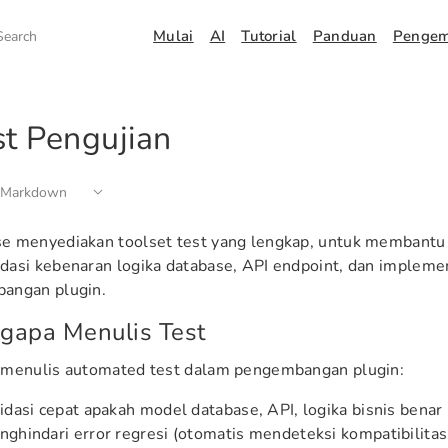
Mulai
AI
Tutorial
Panduan
Penge
Search
st Pengujian
 Markdown
e menyediakan toolset test yang lengkap, untuk membantu
asi kebenaran logika database, API endpoint, dan implemen
angan plugin.
gapa Menulis Test
 menulis automated test dalam pengembangan plugin:
idasi cepat apakah model database, API, logika bisnis benar
ghindari error regresi (otomatis mendeteksi kompatibilitas