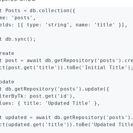
t
 Posts
 =
 db
.collection
({
me
:
 'posts'
,
elds
:
 [{ type
:
 'string'
,
 name
:
 'title'
 }]
,
t
 db
.sync
();
reate
t
 post
 =
 await
 db
.getRepository
(
'posts'
)
.cr
ct
(
post
.get
(
'title'
))
.toBe
(
'Initial Title'
)
pdate
t
 db
.getRepository
(
'posts'
)
.update
({
lterByTk
:
 post
.get
(
'id'
)
,
lues
:
 { title
:
 'Updated Title'
 }
,
t
 updated
 =
 await
 db
.getRepository
(
'posts'
)
ct
(
updated
.get
(
'title'
))
.toBe
(
'Updated Titl