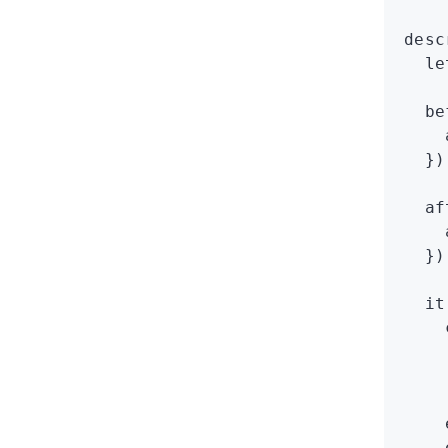
desc
  le
  be
    
  })
  af
    
  })
  it
    
    
    
    
    