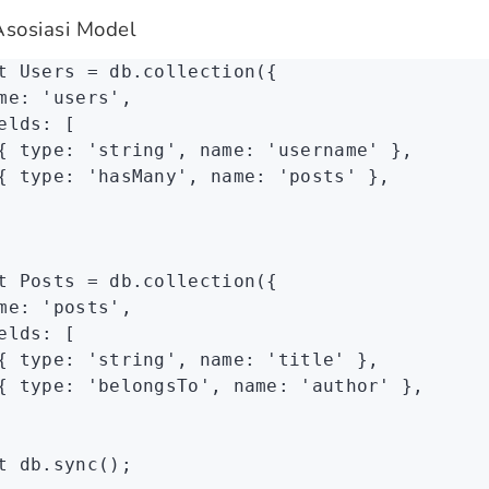
Asosiasi Model
t
 Users
 =
 db
.collection
({
me
:
 'users'
,
elds
:
 [
{ type
:
 'string'
,
 name
:
 'username'
 }
,
{ type
:
 'hasMany'
,
 name
:
 'posts'
 }
,
t
 Posts
 =
 db
.collection
({
me
:
 'posts'
,
elds
:
 [
{ type
:
 'string'
,
 name
:
 'title'
 }
,
{ type
:
 'belongsTo'
,
 name
:
 'author'
 }
,
t
 db
.sync
();