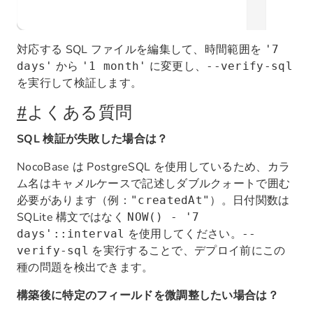
対応する SQL ファイルを編集して、時間範囲を
'7
から
に変更し、
days'
'1 month'
--verify-sql
を実行して検証します。
#
よくある質問
SQL 検証が失敗した場合は？
NocoBase は PostgreSQL を使用しているため、カラ
ム名はキャメルケースで記述しダブルクォートで囲む
必要があります（例：
）。日付関数は
"createdAt"
SQLite 構文ではなく
NOW() - '7
を使用してください。
days'::interval
--
を実行することで、デプロイ前にこの
verify-sql
種の問題を検出できます。
構築後に特定のフィールドを微調整したい場合は？