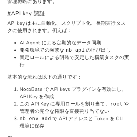
管理戦略にあります。
#
API key 認証
API key は主に自動化、スクリプト化、長期実行タス
クに使用されます。例えば：
AI Agent による定期的なデータ同期
開発環境での頻繁な
の呼び出し
nb api
固定ロールによる明確で安定した構築タスクの実
行
基本的な流れは以下の通りです：
NocoBase で API keys プラグインを有効にし、
API Key を作成
この API Key に専用ロールを割り当て、
や
root
管理者の完全な権限を直接割り当てない
で API アドレスと Token を CLI
nb env add
環境に保存