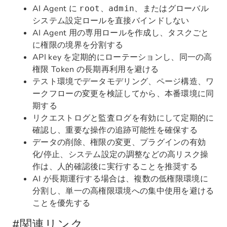
AI Agent に
、
、またはグローバル
root
admin
システム設定ロールを直接バインドしない
AI Agent 用の専用ロールを作成し、タスクごと
に権限の境界を分割する
API key を定期的にローテーションし、同一の高
権限 Token の長期再利用を避ける
テスト環境でデータモデリング、ページ構造、ワ
ークフローの変更を検証してから、本番環境に同
期する
リクエストログと監査ログを有効にして定期的に
確認し、重要な操作の追跡可能性を確保する
データの削除、権限の変更、プラグインの有効
化/停止、システム設定の調整などの高リスク操
作は、人的確認後に実行することを推奨する
AI が長期運行する場合は、複数の低権限環境に
分割し、単一の高権限環境への集中使用を避ける
ことを優先する
#
関連リンク