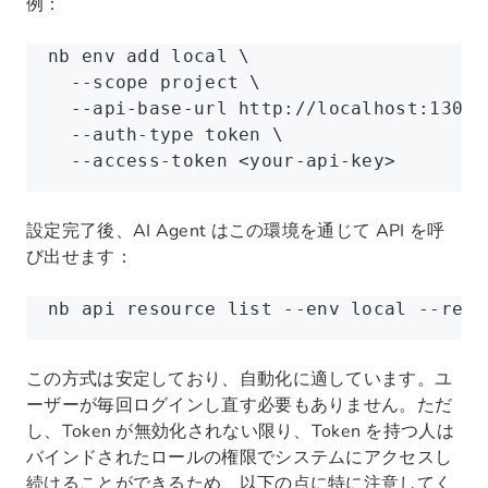
例：
nb
 env
 add
 local
 \
  --scope
 project
 \
  --api-base-url
 http://localhost:13000
  --auth-type
 token
 \
  --access-token
 <
your-api-ke
y
>
設定完了後、AI Agent はこの環境を通じて API を呼
び出せます：
nb
 api
 resource
 list
 --env
 local
 --reso
この方式は安定しており、自動化に適しています。ユ
ーザーが毎回ログインし直す必要もありません。ただ
し、Token が無効化されない限り、Token を持つ人は
バインドされたロールの権限でシステムにアクセスし
続けることができるため、以下の点に特に注意してく