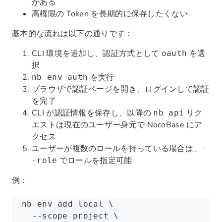
がある
高権限の Token を長期的に保存したくない
基本的な流れは以下の通りです：
CLI 環境を追加し、認証方式として
を選
oauth
択
を実行
nb env auth
ブラウザで認証ページを開き、ログインして認証
を完了
CLI が認証情報を保存し、以降の
リク
nb api
エストは現在のユーザー身元で NocoBase にア
クセス
ユーザーが複数のロールを持っている場合は、
-
でロールを指定可能
-role
例：
nb
 env
 add
 local
 \
  --scope
 project
 \