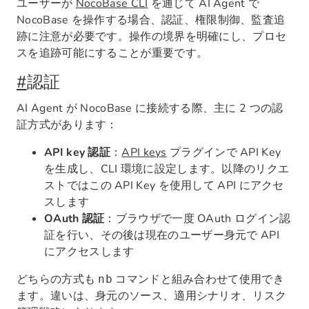
ユーザーが
NocoBase CLI
を通じて AI Agent で
NocoBase を操作する場合、認証、権限制御、監査追
跡に注意が必要です。操作の境界を明確にし、プロセ
スを追跡可能にすることが重要です。
#
認証
AI Agent が NocoBase に接続する際、主に 2 つの認
証方式があります：
API key 認証
：
API keys
プラグインで API Key
を生成し、CLI 環境に設定します。以降のリクエ
ストではこの API Key を使用して API にアクセ
スします
OAuth 認証
：ブラウザで一度 OAuth ログイン認
証を行い、その後は現在のユーザー身元で API
にアクセスします
どちらの方式も
コマンドと組み合わせて使用でき
nb
ます。違いは、身元のソース、適用シナリオ、リスク