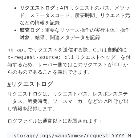
リクエストログ
：API リクエストのパス、メソッ
ド、ステータスコード、所要時間、リクエスト元
などの情報を記録
監査ログ
：重要なリソース操作の実行主体、操作
対象、結果、関連メタデータを記録
でリクエストを送信する際、CLI は自動的に
nb api
リクエストヘッダーを付
x-request-source: cli
与するため、サーバー側ではこのリクエストが CLI か
らのものであることを識別できます。
#
リクエストログ
リクエストログは、リクエストパス、レスポンスステ
ータス、所要時間、ソースマーカーなどの API 呼び出
し情報を記録します。
ログファイルは通常以下に配置されます：
storage/logs/
<appName>/request_YYYY-MM-