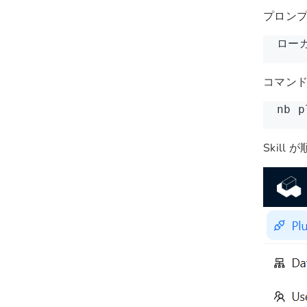
プロン
ロー
コマン
nb 
Skil