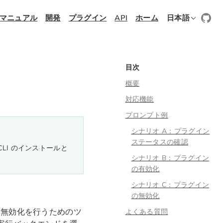
マニュアル
開発
プラグイン
API
ホーム
日本語
目次
概要
対応機能
プロンプト例
シナリオ A：プラグイン
ステータスの確認
e CLI のインストールと
シナリオ B：プラグイン
の有効化
シナリオ C：プラグイン
の無効化
効化、無効化を行うためのツ
よくある質問