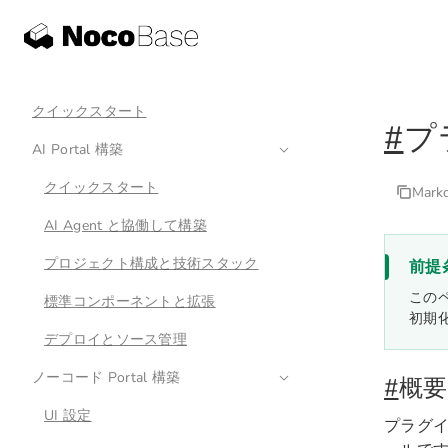
クイックスタート
#
プ
AI Portal 構築
クイックスタート
Mar
AI Agent と協働して構築
プロジェクト構成と技術スタック
前提
この
標準コンポーネントと拡張
初期
デプロイとソース管理
ノーコード Portal 構築
#
概要
UI 設定
プラグイ