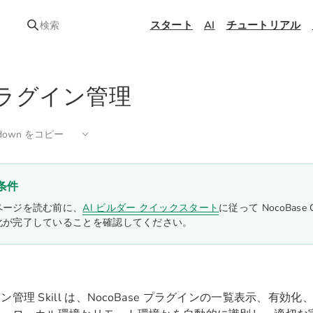
スタート
AI
チュートリアル
検索
ラグイン管理
kdown をコピー
条件
ページを読む前に、
AI ビルダー クイックスタート
に従って NocoBas
化が完了していることを確認してください。
ン管理 Skill は、NocoBase プラグインの一覧表示、有