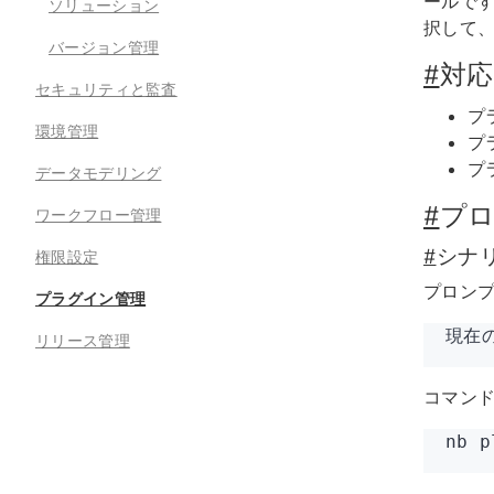
ールで
ソリューション
択して
バージョン管理
#
対応
セキュリティと監査
プ
環境管理
プ
プ
データモデリング
#
プ
ワークフロー管理
#
シナ
権限設定
プロン
プラグイン管理
現在
リリース管理
コマン
nb p