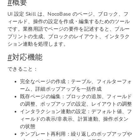
#
概要
UI 設定 Skill は、NocoBase のページ、ブロック、フ
ィールド、操作の設定を作成・編集するためのツール
です。業務用語でページの要件を記述すると、ブルー
プリントの生成、ブロックのレイアウト、インタラク
ション連動を処理します。
#
対応機能
できること：
完全なページの作成：テーブル、フィルターフォ
ーム、詳細ポップアップを一括作成
既存ページの編集：ブロックの追加、フィールド
の調整、ポップアップの設定、レイアウトの調整
インタラクション連動の設定：デフォルト値、フ
ィールドの表示/非表示、計算連動、操作ボタン
の状態
テンプレート再利用：繰り返しのポップアップや