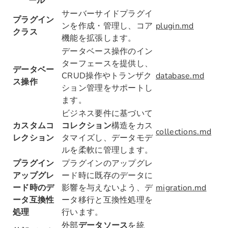
ール
サーバーサイドプラグイ
プラグイン
ンを作成・管理し、コア
plugin.md
クラス
機能を拡張します。
データベース操作のイン
ターフェースを提供し、
データベー
CRUD操作やトランザク
database.md
ス操作
ション管理をサポートし
ます。
ビジネス要件に基づいて
カスタムコ
コレクション
構造をカス
collections.md
レクション
タマイズし、データモデ
ルを柔軟に管理します。
プラグイン
プラグインのアップグレ
アップグレ
ード時に既存のデータに
ード時のデ
影響を与えないよう、デ
migration.md
ータ互換性
ータ移行と互換性処理を
処理
行います。
外部
データソース
を統