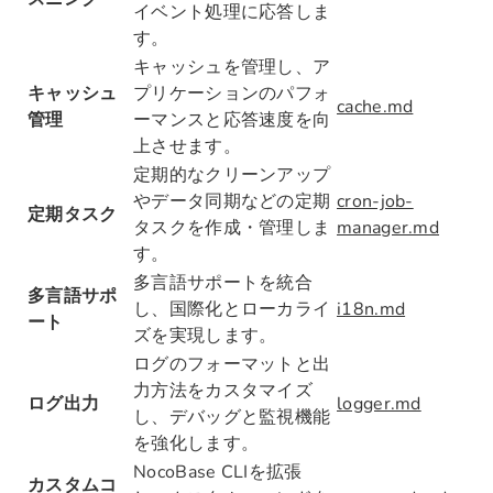
イベント処理に応答しま
す。
キャッシュを管理し、ア
キャッシュ
プリケーションのパフォ
cache.md
管理
ーマンスと応答速度を向
上させます。
定期的なクリーンアップ
やデータ同期などの定期
cron-job-
定期タスク
タスクを作成・管理しま
manager.md
す。
多言語サポートを統合
多言語サポ
し、国際化とローカライ
i18n.md
ート
ズを実現します。
ログのフォーマットと出
力方法をカスタマイズ
ログ出力
logger.md
し、デバッグと監視機能
を強化します。
NocoBase CLIを拡張
カスタムコ