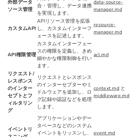
外部データ
data-source-
合・管理し、データ連携
ソース管理
manager.md
を実現します。
APIリソース管理を拡張
resource-
カスタムAPI
し、カスタムインターフ
manager.md
ェースを記述します。
カスタムインターフェー
スの権限を定義し、きめ
API権限管理
acl.md
細やかな権限制御を行い
ます。
リクエスト/
リクエストとレスポンス
レスポンス
のインターセプターやミ
のインター
context.md
と
ドルウェアを追加し、ロ
セプトとフ
middleware.md
グ記録や認証などを処理
ィルタリン
します。
グ
アプリケーションやデー
タベースなどのシステム
イベントリ
イベントをリッスンし、
event.md
スニング