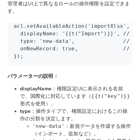
管理者はUI上で異なるロールの操作権限を設定できま
す。
acl
.setAvailableAction
(
'importXlsx'
,
 {
  displayName
:
 '{{t("Import")}}'
,
 // 
  type
:
 'new-data'
,
               //
  onNewRecord
:
 true
,
              
});
パラメーターの説明：
displayName
：権限設定UIに表示される名前
で、国際化に対応しています（
{{t("key")}}
形式を使用）。
type
：操作タイプで、権限設定におけるこの操
作の分類を決定します。
：新規データを作成する操作
'new-data'
（インポート、追加など）。