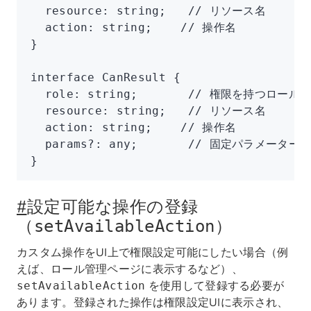
  resource
:
 string
;   
// リソース名
  action
:
 string
;    
// 操作名
}
interface
 CanResult
 {
  role
:
 string
;       
// 権限を持つロール
  resource
:
 string
;   
// リソース名
  action
:
 string
;    
// 操作名
  params
?:
 any
;       
// 固定パラメーター情報
}
#
設定可能な操作の登録
（
）
setAvailableAction
カスタム操作をUI上で権限設定可能にしたい場合（例
えば、ロール管理ページに表示するなど）、
を使用して登録する必要が
setAvailableAction
あります。登録された操作は権限設定UIに表示され、