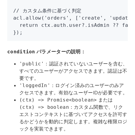
// カスタム条件に基づく判定
acl
.allow
(
'orders'
,
 [
'create'
,
 'update'
  return
 ctx
.
auth
.
user
?.isAdmin 
??
 fals
});
パラメーターの説明：
condition
：認証されていないユーザーを含む、
'public'
すべてのユーザーがアクセスできます。認証は不
要です。
：ログイン済みのユーザーのみア
'loggedIn'
クセスできます。有効なユーザーIDが必要です。
または
(ctx) => Promise<boolean>
：カスタム関数で、リク
(ctx) => boolean
エストコンテキストに基づいてアクセスを許可す
るかどうかを動的に判定します。複雑な権限ロジ
ックを実装できます。