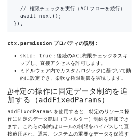
  // 権限チェックを実行（ACLフローを続行）
  await
 next
();
});
プロパティの説明：
ctx.permission
：後続のACL権限チェックをスキ
skip: true
ップし、直接アクセスを許可します。
ミドルウェア内でカスタムロジックに基づいて動
的に設定でき、柔軟な権限制御を実現します。
#
特定の操作に固定データ制約を追
加する（
）
addFixedParams
を使用すると、特定のリソース操
addFixedParams
作に固定のデータ範囲（フィルター）制約を追加でき
ます。これらの制約はロールの制限をバイパスして直
接適用され、通常、システムの重要なデータを保護す