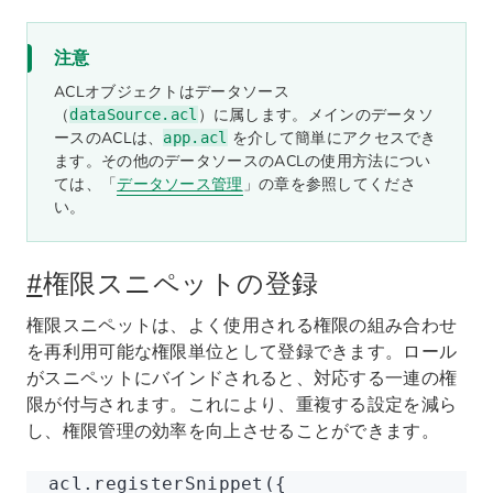
注意
ACLオブジェクトはデータソース
（
）に属します。メインのデータソ
dataSource.acl
ースのACLは、
を介して簡単にアクセスでき
app.acl
ます。その他のデータソースのACLの使用方法につい
ては、「
データソース管理
」の章を参照してくださ
い。
#
権限スニペットの登録
権限スニペットは、よく使用される権限の組み合わせ
を再利用可能な権限単位として登録できます。ロール
がスニペットにバインドされると、対応する一連の権
限が付与されます。これにより、重複する設定を減ら
し、権限管理の効率を向上させることができます。
acl
.registerSnippet
({