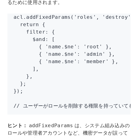
るために使用されます。
acl
.addFixedParams
(
'roles'
,
 'destroy'
,
 
  return
 {
    filter
:
 {
      $and
:
 [
        { 
'name.$ne'
:
 'root'
 }
,
        { 
'name.$ne'
:
 'admin'
 }
,
        { 
'name.$ne'
:
 'member'
 }
,
      ]
,
    }
,
  };
});
// ユーザーがロールを削除する権限を持っていても、r
ヒント：
は、システム組み込みの
addFixedParams
ロールや管理者アカウントなど、機密データが誤って