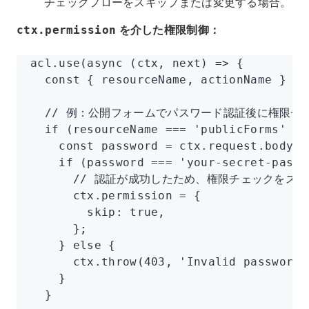
チェックフローをスキップまたは変更する場合。
を介した権限制御：
ctx.permission
acl
.use
(
async
 (ctx
,
 next) 
=>
 {
  const
 { 
resourceName
,
 actionName
 } 
=
 
  // 例：公開フォームでパスワード認証後に権限チ
  if
 (resourceName 
===
 'publicForms'
 &&
    const
 password
 =
 ctx
.
request
.
body
?.
    if
 (password 
===
 'your-secret-passw
      // 認証が成功したため、権限チェックをス
      ctx
.permission 
=
 {
        skip
:
 true
,
      };
    } 
else
 {
      ctx
.throw
(
403
,
 'Invalid password'
    }
  }