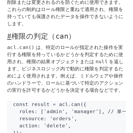
削除または変更されるのを防ぐために使用できます。
これらの制約はロール権限と重ねて適用され、権限を
持っていても保護されたデータを操作できないように
します。
#
権限の判定（
）
can
は、特定のロールが指定された操作を実
acl.can()
行する権限を持っているかどうかを判定するために使
用され、権限の結果オブジェクトまたは
を返し
null
ます。ビジネスロジック内で動的に権限を判定するた
めによく使用されます。例えば、ミドルウェアや操作
のハンドラーで、ロールに基づいて特定のアクション
の実行を許可するかどうかを決定する場合などです。
const
 result
 =
 acl
.can
({
  roles
:
 [
'admin'
,
 'manager'
]
,
 // 単一
  resource
:
 'orders'
,
  action
:
 'delete'
,
});