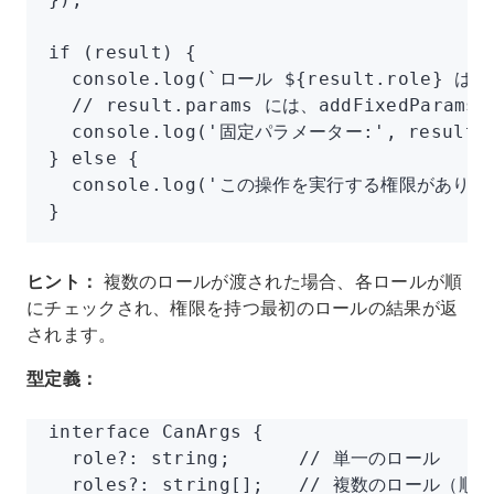
if
 (result) {
  console
.log
(
`ロール 
${
result
.role
}
 は 
  // result.params には、addFixedP
  console
.log
(
'固定パラメーター:'
,
 result
.
} 
else
 {
  console
.log
(
'この操作を実行する権限がありま
}
ヒント：
複数のロールが渡された場合、各ロールが順
にチェックされ、権限を持つ最初のロールの結果が返
されます。
型定義：
interface
 CanArgs
 {
  role
?:
 string
;      
// 単一のロール
  roles
?:
 string
[];   
// 複数のロール（順