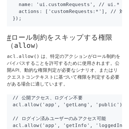
  name
:
 'ui.customRequests'
,
 // ui.*
  actions
:
 [
'customRequests:*'
]
,
 // 
});
#
ロール制約をスキップする権限
（
）
allow
は、特定のアクションがロール制約を
acl.allow()
バイパスすることを許可するために使用されます。公
開API、動的な権限判定が必要なシナリオ、またはリ
クエストコンテキストに基づいて権限を判定する必要
がある場合に適しています。
// 公開アクセス、ログイン不要
acl
.allow
(
'app'
,
 'getLang'
,
 'public'
);
// ログイン済みユーザーのみアクセス可能
acl
.allow
(
'app'
,
 'getInfo'
,
 'loggedIn'
)