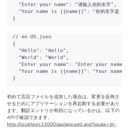
  "Enter your name"
:
 "请输入你的名字"
,
  "Your name is {{name}}"
:
 "你的名字是 {{n
}
// en-US.json
{
  "Hello"
:
 "Hello"
,
  "World"
:
 "World"
,
  "Enter your name"
:
 "Enter your name"
,
  "Your name is {{name}}"
:
 "Your name i
}
初めて言語ファイルを追加した場合は、変更を反映さ
せるためにアプリケーションを再起動する必要があり
ます。翻訳エントリが有効になっているかは、以下の
APIで確認できます。
http://localhost:13000/api/app:getLang?locale=zh-