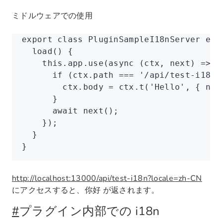
ミドルウェアでの使用
export
 class
 PluginSampleI18nServer
 ext
  load
() {
    this
.
app
.use
(
async
 (ctx
,
 next) 
=>
 {
      if
 (
ctx
.path 
===
 '/api/test-i18n'
        ctx
.body 
=
 ctx
.t
(
'Hello'
,
 { ns
:
      }
      await
 next
();
    });
  }
}
http://localhost:13000/api/test-i18n?locale=zh-CN
にアクセスすると、
が返されます。
你好
#
プラグイン内部での i18n