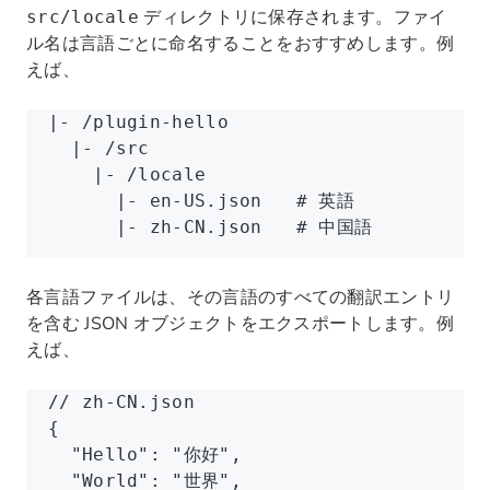
ディレクトリに保存されます。ファイ
src/locale
ル名は言語ごとに命名することをおすすめします。例
えば、
|
-
 /plugin-hello
  |
-
 /src
    |
-
 /locale
      |
-
 en-US.json
   # 英語
      |
-
 zh-CN.json
   # 中国語
各言語ファイルは、その言語のすべての翻訳エントリ
を含む JSON オブジェクトをエクスポートします。例
えば、
// zh-CN.json
{
  "Hello"
:
 "你好"
,
  "World"
:
 "世界"
,