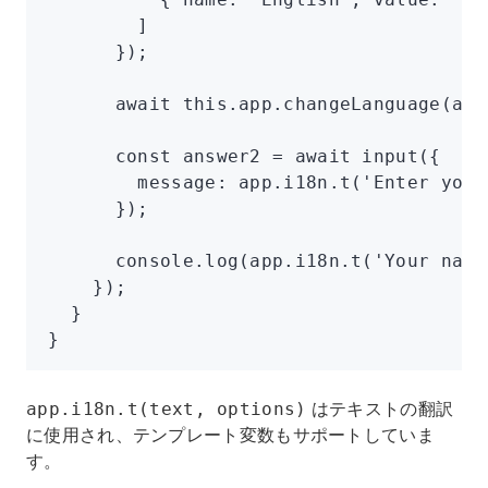
        ]
      });
      await
 this
.
app
.changeLanguage
(ans
      const
 answer2
 =
 await
 input
({
        message
:
 app
.
i18n
.t
(
'Enter your
      });
      console
.log
(
app
.
i18n
.t
(
'Your name
    });
  }
}
はテキストの翻訳
app.i18n.t(text, options)
に使用され、テンプレート変数もサポートしていま
す。