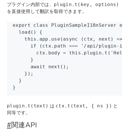
プラグイン内部では、
plugin.t(key, options)
を直接使用して翻訳を取得できます。
export
 class
 PluginSampleI18nServer
 ext
  load
() {
    this
.
app
.use
(
async
 (ctx
,
 next) 
=>
 {
      if
 (
ctx
.path 
===
 '/api/plugin-i18
        ctx
.body 
=
 this
.
plugin
.t
(
'Hello
      }
      await
 next
();
    });
  }
}
は
と
plugin.t(text)
ctx.t(text, { ns })
同等です。
#
関連API