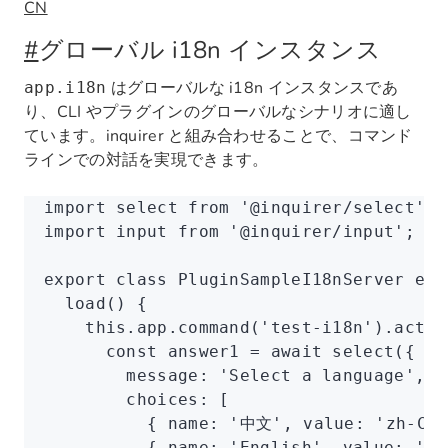
CN
#
グローバル i18n インスタンス
はグローバルな i18n インスタンスであ
app.i18n
り、CLI やプラグインのグローバルなシナリオに適し
ています。inquirer と組み合わせることで、コマンド
ラインでの対話を実現できます。
import
 select 
from
 '@inquirer/select'
;
import
 input 
from
 '@inquirer/input'
;
export
 class
 PluginSampleI18nServer
 ext
  load
() {
    this
.
app
.command
(
'test-i18n'
)
.actio
      const
 answer1
 =
 await
 select
({
        message
:
 'Select a language'
,
        choices
:
 [
          { name
:
 '中文'
,
 value
:
 'zh-CN'
          { name
:
 'English'
,
 value
:
 'en