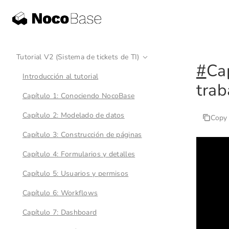
Tutorial V2 (Sistema de tickets de TI)
#
Ca
Introducción al tutorial
trab
Capítulo 1: Conociendo NocoBase
Capítulo 2: Modelado de datos
Copy
Capítulo 3: Construcción de páginas
Capítulo 4: Formularios y detalles
Capítulo 5: Usuarios y permisos
Capítulo 6: Workflows
Capítulo 7: Dashboard