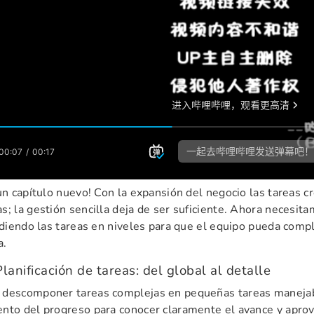
 un capítulo nuevo! Con la expansión del negocio las tareas 
s; la gestión sencilla deja de ser suficiente. Ahora necesi
vidiendo las tareas en niveles para que el equipo pueda comp
a.
lanificación de tareas: del global al detalle
 descomponer tareas complejas en pequeñas tareas manejab
nto del progreso para conocer claramente el avance y aprov