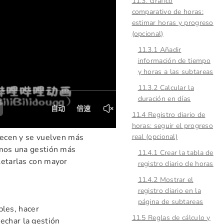
11.3. Gráfico
comparativo de horas:
estimar horas y progreso
(opcional)
11.3.1 Añadir
información de tiempo
y horas a las subtareas
11.3.2 Calcular la
duración en días
11.4 Registro diario de
horas: seguir el progreso
crecen y se vuelven más
real (opcional)
tamos una gestión más
11.4.1 Crear la tabla de
letarlas con mayor
registro diario de horas
11.4.2 Mostrar el
registro diario en la
página de subtareas
les, hacer
11.5 Reglas de cálculo y
echar la gestión