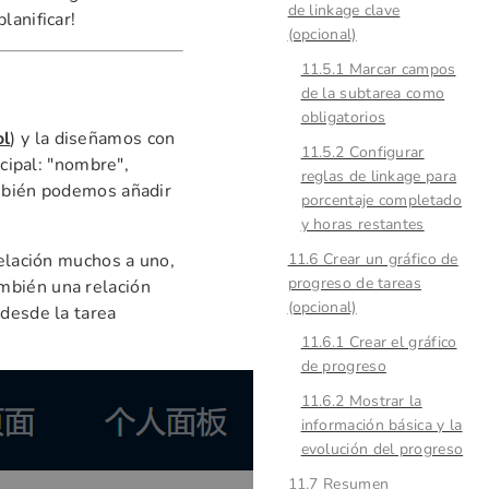
de linkage clave
lanificar!
(opcional)
11.5.1 Marcar campos
de la subtarea como
obligatorios
ol
) y la diseñamos con
11.5.2 Configurar
ncipal: "nombre",
reglas de linkage para
ambién podemos añadir
porcentaje completado
y horas restantes
relación muchos a uno,
11.6 Crear un gráfico de
progreso de tareas
mbién una relación
(opcional)
 desde la tarea
11.6.1 Crear el gráfico
de progreso
11.6.2 Mostrar la
información básica y la
evolución del progreso
11.7 Resumen