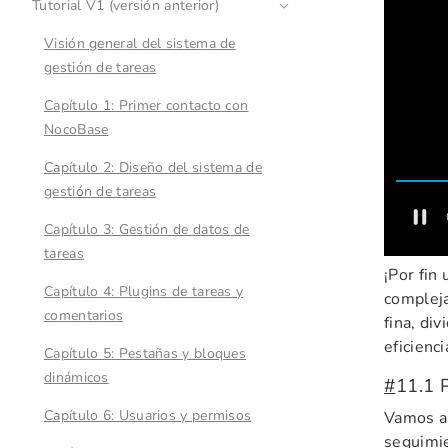
Tutorial V1 (versión anterior)
Visión general del sistema de
gestión de tareas
Capítulo 1: Primer contacto con
NocoBase
Capítulo 2: Diseño del sistema de
gestión de tareas
Capítulo 3: Gestión de datos de
tareas
¡Por fin
Capítulo 4: Plugins de tareas y
compleja
comentarios
fina, di
eficienci
Capítulo 5: Pestañas y bloques
dinámicos
#
11.1 P
Capítulo 6: Usuarios y permisos
Vamos a
seguimie