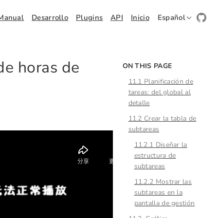
Manual
Desarrollo
Plugins
API
Inicio
Español
de horas de
ON THIS PAGE
11.1 Planificación de
tareas: del global al
detalle
11.2 Crear la tabla de
subtareas
11.2.1 Diseñar la
estructura de
subtareas
11.2.2 Mostrar las
subtareas en la
pantalla de gestión