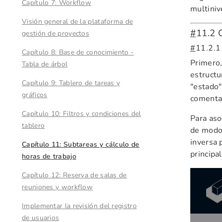
Capítulo 7: Workflow
multiniv
Visión general de la plataforma de
#
11.2 
gestión de proyectos
#
11.2.1
Capítulo 8: Base de conocimiento -
Primero,
Tabla de árbol
estructu
Capítulo 9: Tablero de tareas y
"estado"
gráficos
comentar
Capítulo 10: Filtros y condiciones del
Para aso
tablero
de modo 
inversa 
Capítulo 11: Subtareas y cálculo de
principal
horas de trabajo
Capítulo 12: Reserva de salas de
reuniones y workflow
Implementar la revisión del registro
de usuarios