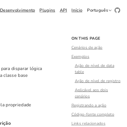
Desenvolvimento
Plugins
API
Início
Português
ON THIS PAGE
Cenários de ação
Exemplos
Ação de nível de data
para disparar lógica
table
 a classe base
Ação de nível de registro
Aplicável aos dois
cenários
ela propriedade
Registrando a ação
Código-fonte completo
rição
Links relacionados