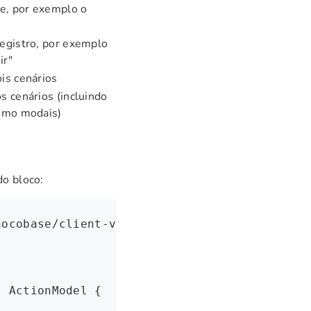
le, por exemplo o
egistro, por exemplo
ir"
is cenários
s cenários (incluindo
como modais)
do bloco:
nocobase/client-v2'
;
s
 ActionModel
 {