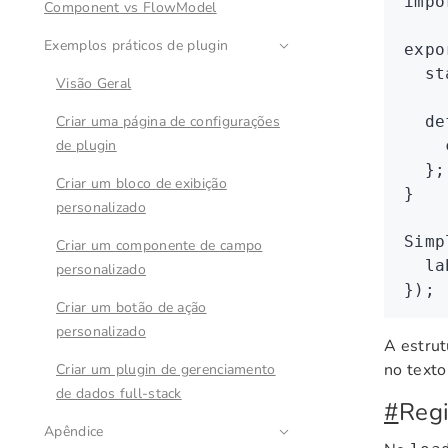
impo
Component vs FlowModel
Exemplos práticos de plugin
expo
  st
Visão Geral
Criar uma página de configurações
  de
de plugin
    
  };
Criar um bloco de exibição
}
personalizado
Simp
Criar um componente de campo
  la
personalizado
});
Criar um botão de ação
personalizado
A estrut
no text
Criar um plugin de gerenciamento
de dados full-stack
#
Regi
Apêndice