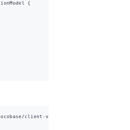
tionModel
 {
nocobase/client-v2'
;