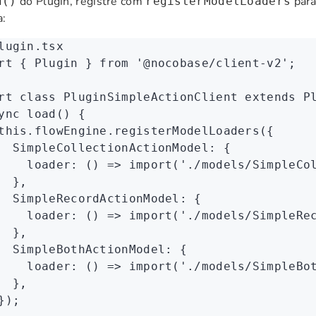
do Plugin, registre com
para
d()
registerModelLoaders
:
lugin.tsx
rt
 { Plugin } 
from
 '@nocobase/client-v2'
;
rt
 class
 PluginSimpleActionClient
 extends
 P
ync
 load
() {
this
.
flowEngine
.registerModelLoaders
({
  SimpleCollectionActionModel
:
 {
    loader
:
 () 
=>
 import
(
'./models/SimpleCo
  }
,
  SimpleRecordActionModel
:
 {
    loader
:
 () 
=>
 import
(
'./models/SimpleRe
  }
,
  SimpleBothActionModel
:
 {
    loader
:
 () 
=>
 import
(
'./models/SimpleBo
  }
,
});