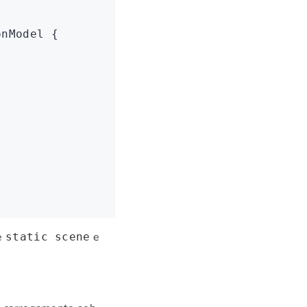
onModel
 {
de
e
static scene