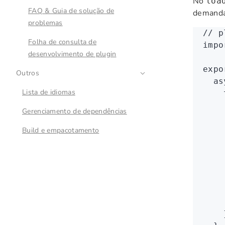
No
loa
FAQ & Guia de solução de
demanda
problemas
// p
Folha de consulta de
impo
desenvolvimento de plugin
expo
Outros
  as
Lista de idiomas
    
    
Gerenciamento de dependências
    
    
Build e empacotamento
    
    
    
    
    
    
    