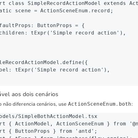
rt
 class
 SimpleRecordActionModel
 extends
 Ac
atic
 scene 
=
 ActionSceneEnum
.record;
faultProps
:
 ButtonProps
 =
 {
children
:
 tExpr
(
'Simple record action'
)
,
leRecordActionModel
.define
({
bel
:
 tExpr
(
'Simple record action'
)
,
ável aos dois cenários
o não diferencia cenários, use
:
ActionSceneEnum.both
odels/SimpleBothActionModel.tsx
rt
 { ActionModel
,
 ActionSceneEnum } 
from
 '@
rt
 { ButtonProps } 
from
 'antd'
;