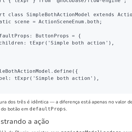
rt
 { tExpr } 
from
 '@nocobase/flow-engine'
;
rt
 class
 SimpleBothActionModel
 extends
 Acti
atic
 scene 
=
 ActionSceneEnum
.both;
faultProps
:
 ButtonProps
 =
 {
children
:
 tExpr
(
'Simple both action'
)
,
leBothActionModel
.define
({
bel
:
 tExpr
(
'Simple both action'
)
,
ura dos três é idêntica — a diferença está apenas no valor 
o do botão em
.
defaultProps
strando a ação