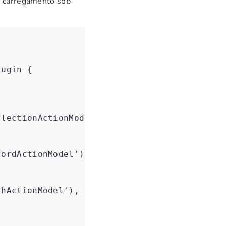
 carregamento sob
lugin
 {
llectionActionModel'
)
,
cordActionModel'
)
,
thActionModel'
)
,