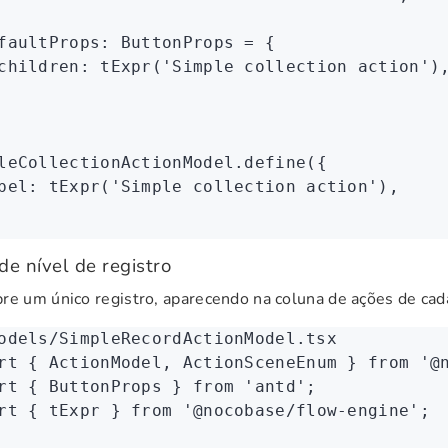
faultProps
:
 ButtonProps
 =
 {
children
:
 tExpr
(
'Simple collection action'
)
leCollectionActionModel
.define
({
bel
:
 tExpr
(
'Simple collection action'
)
,
de nível de registro
re um único registro, aparecendo na coluna de ações de cada
odels/SimpleRecordActionModel.tsx
rt
 { ActionModel
,
 ActionSceneEnum } 
from
 '@
rt
 { ButtonProps } 
from
 'antd'
;
rt
 { tExpr } 
from
 '@nocobase/flow-engine'
;