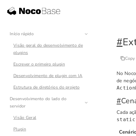
Início rápido
#
Ex
Visão geral do desenvolvimento de
plugins
Copy
Escrever o primeiro plugin
No Noc
Desenvolvimento de plugin com IA
de negóc
Estrutura de diretórios do projeto
Action
Desenvolvimento do lado do
#
Cená
servidor
Cada açã
Visão Geral
static
Plugin
Cenári