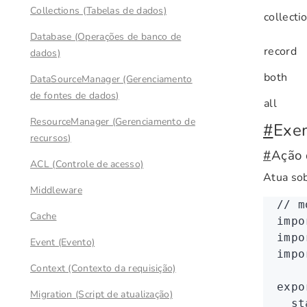
Collections (Tabelas de dados)
collecti
Database (Operações de banco de
record
dados)
both
DataSourceManager (Gerenciamento
de fontes de dados)
all
ResourceManager (Gerenciamento de
#
Exe
recursos)
#
Ação 
ACL (Controle de acesso)
Atua sob
Middleware
// m
Cache
impo
impo
Event (Evento)
impo
Context (Contexto da requisição)
expo
Migration (Script de atualização)
  st