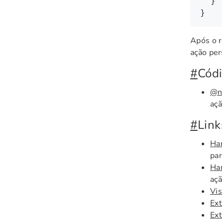
  }
}
Após o r
ação per
#
Códi
@n
aç
#
Link
Han
par
Han
açã
Vis
Ex
Ex