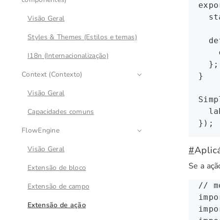
expo
  st
Visão Geral
Styles & Themes (Estilos e temas)
  de
    
I18n (Internacionalização)
  };
Context (Contexto)
}
Visão Geral
Simp
  la
Capacidades comuns
});
FlowEngine
#
Aplic
Visão Geral
Se a açã
Extensão de bloco
// m
Extensão de campo
impo
Extensão de ação
impo