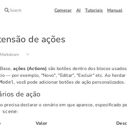
Começar
AI
Tutoriais
Manual
Search
tensão de ações
 Markdown
oBase,
ações (Actions)
são botões dentro dos blocos usados 
io — por exemplo, "Novo", "Editar", "Excluir" etc. Ao herdar
, você pode adicionar botões de ação personalizados.
Model
rios de ação
o precisa declarar o cenário em que aparece, especificado p
:
 scene
o
Valor
Desc