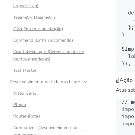
Logger (Log)
  de
Telemetry (Telemetria)
    
  };
I18n (Internacionalização)
}
Command (Linha de comando)
Simp
CronJobManager (Gerenciamento de
  la
tarefas agendadas)
});
Test (Teste)
#
Ação 
Desenvolvimento do lado do cliente
Atua sob
Visão Geral
// m
Plugin
impo
Router (Rotas)
impo
impo
Component (Desenvolvimento de
componentes)