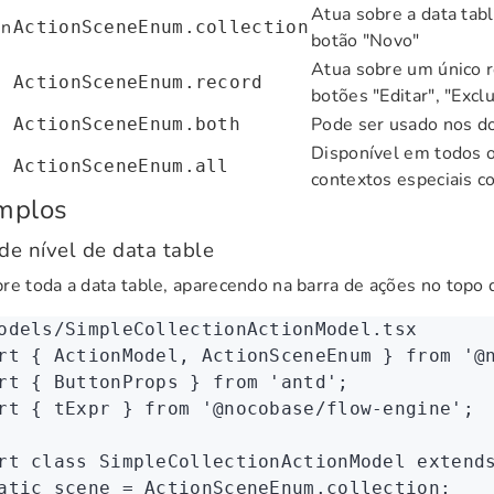
Atua sobre a data tab
on
ActionSceneEnum.collection
botão "Novo"
Atua sobre um único r
ActionSceneEnum.record
botões "Editar", "Exclu
Pode ser usado nos do
ActionSceneEnum.both
Disponível em todos o
ActionSceneEnum.all
contextos especiais 
mplos
de nível de data table
re toda a data table, aparecendo na barra de ações no topo 
odels/SimpleCollectionActionModel.tsx
rt
 { ActionModel
,
 ActionSceneEnum } 
from
 '@
rt
 { ButtonProps } 
from
 'antd'
;
rt
 { tExpr } 
from
 '@nocobase/flow-engine'
;
rt
 class
 SimpleCollectionActionModel
 extend
atic
 scene 
=
 ActionSceneEnum
.collection;