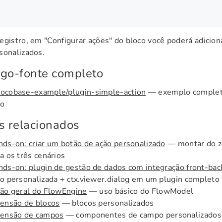
egistro, em "Configurar ações" do bloco você poderá adicio
sonalizados.
go-fonte completo
ocobase-example/plugin-simple-action
— exemplo completo
ão
s relacionados
ds-on: criar um botão de ação personalizado
— montar do z
a os três cenários
ds-on: plugin de gestão de dados com integração front-bac
o personalizada + ctx.viewer.dialog em um plugin completo
ão geral do FlowEngine
— uso básico do FlowModel
tensão de blocos
— blocos personalizados
tensão de campos
— componentes de campo personalizados