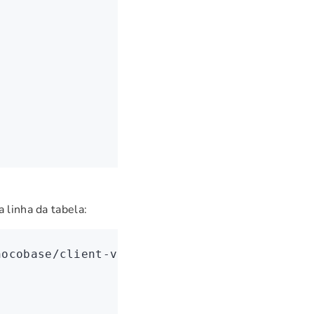
,
 linha da tabela:
nocobase/client-v2'
;