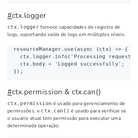
#
ctx.logger
fornece capacidades de registro de
ctx.logger
logs, suportando saída de logs em múltiplos níveis.
resourceManager
.use
(
async
 (ctx) 
=>
 {
  ctx
.
logger
.info
(
'Processing request f
  ctx
.body 
=
 'Logged successfully'
;
});
#
ctx.permission & ctx.can()
é usado para gerenciamento de
ctx.permission
permissões, e
é usado para verificar se
ctx.can()
o usuário atual tem permissão para executar uma
determinada operação.