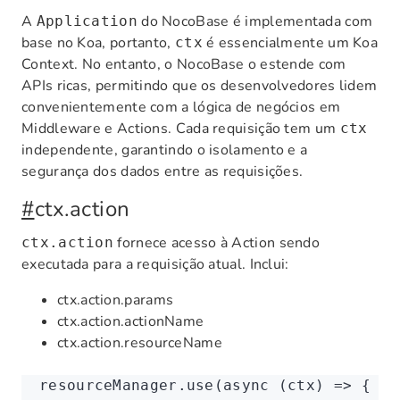
A
do NocoBase é implementada com
Application
base no Koa, portanto,
é essencialmente um Koa
ctx
Context. No entanto, o NocoBase o estende com
APIs ricas, permitindo que os desenvolvedores lidem
convenientemente com a lógica de negócios em
Middleware e Actions. Cada requisição tem um
ctx
independente, garantindo o isolamento e a
segurança dos dados entre as requisições.
#
ctx.action
fornece acesso à Action sendo
ctx.action
executada para a requisição atual. Inclui:
ctx.action.params
ctx.action.actionName
ctx.action.resourceName
resourceManager
.use
(
async
 (ctx) 
=>
 {