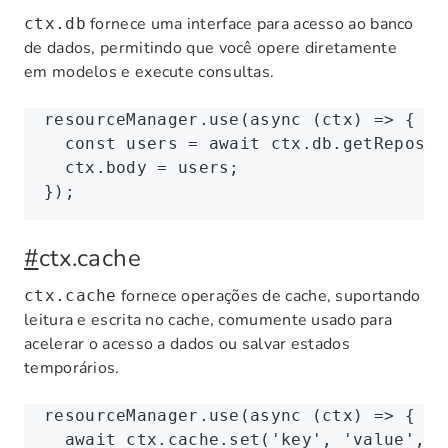
fornece uma interface para acesso ao banco
ctx.db
de dados, permitindo que você opere diretamente
em modelos e execute consultas.
resourceManager
.use
(
async
 (ctx) 
=>
 {
  const
 users
 =
 await
 ctx
.
db
.getReposit
  ctx
.body 
=
 users;
});
#
ctx.cache
fornece operações de cache, suportando
ctx.cache
leitura e escrita no cache, comumente usado para
acelerar o acesso a dados ou salvar estados
temporários.
resourceManager
.use
(
async
 (ctx) 
=>
 {
  await
 ctx
.
cache
.set
(
'key'
,
 'value'
,
 6