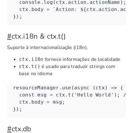
  console
.log
(
ctx
.
action
.actionName); 
/
  ctx
.body 
=
 `Action: 
${
ctx
.
action
.acti
});
#
ctx.i18n & ctx.t()
Suporte à internacionalização (i18n).
fornece informações de localidade
ctx.i18n
é usado para traduzir strings com
ctx.t()
base no idioma
resourceManager
.use
(
async
 (ctx) 
=>
 {
  const
 msg
 =
 ctx
.t
(
'Hello World'
); 
// 
  ctx
.body 
=
 msg;
});
#
ctx.db