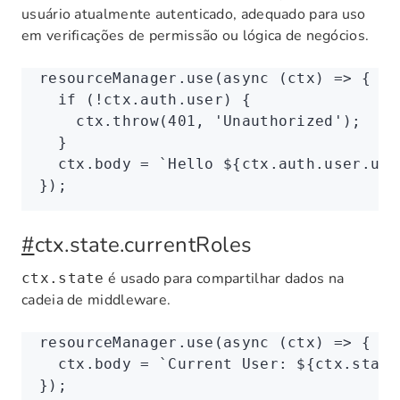
usuário atualmente autenticado, adequado para uso
em verificações de permissão ou lógica de negócios.
resourceManager
.use
(
async
 (ctx) 
=>
 {
  if
 (
!
ctx
.
auth
.user) {
    ctx
.throw
(
401
,
 'Unauthorized'
);
  }
  ctx
.body 
=
 `Hello 
${
ctx
.
auth
.
user
.use
});
#
ctx.state.currentRoles
é usado para compartilhar dados na
ctx.state
cadeia de middleware.
resourceManager
.use
(
async
 (ctx) 
=>
 {
  ctx
.body 
=
 `Current User: 
${
ctx
.
state
});