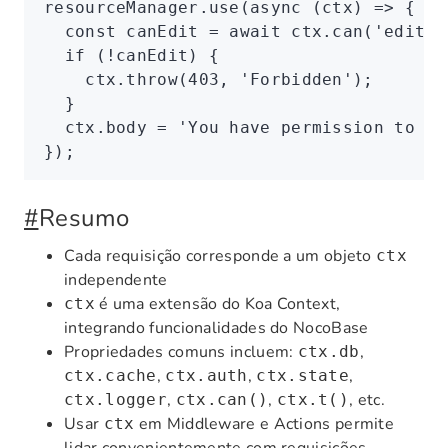
resourceManager
.use
(
async
 (ctx) 
=>
 {
  const
 canEdit
 =
 await
 ctx
.can
(
'edit'
,
  if
 (
!
canEdit) {
    ctx
.throw
(
403
,
 'Forbidden'
);
  }
  ctx
.body 
=
 'You have permission to ed
});
#
Resumo
Cada requisição corresponde a um objeto
ctx
independente
é uma extensão do Koa Context,
ctx
integrando funcionalidades do NocoBase
Propriedades comuns incluem:
,
ctx.db
,
,
,
ctx.cache
ctx.auth
ctx.state
,
,
, etc.
ctx.logger
ctx.can()
ctx.t()
Usar
em Middleware e Actions permite
ctx