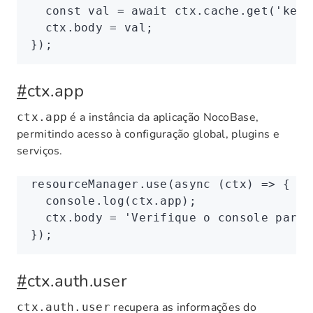
  const
 val
 =
 await
 ctx
.
cache
.get
(
'key'
  ctx
.body 
=
 val;
});
#
ctx.app
é a instância da aplicação NocoBase,
ctx.app
permitindo acesso à configuração global, plugins e
serviços.
resourceManager
.use
(
async
 (ctx) 
=>
 {
  console
.log
(
ctx
.app);
  ctx
.body 
=
 'Verifique o console para 
});
#
ctx.auth.user
recupera as informações do
ctx.auth.user