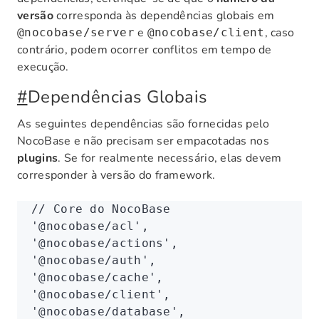
versão
corresponda às dependências globais em
e
, caso
@nocobase/server
@nocobase/client
contrário, podem ocorrer conflitos em tempo de
execução.
#
Dependências Globais
As seguintes dependências são fornecidas pelo
NocoBase e não precisam ser empacotadas nos
plugins
. Se for realmente necessário, elas devem
corresponder à versão do framework.
// Core do NocoBase
'@nocobase/acl'
,
'@nocobase/actions'
,
'@nocobase/auth'
,
'@nocobase/cache'
,
'@nocobase/client'
,
'@nocobase/database'
,