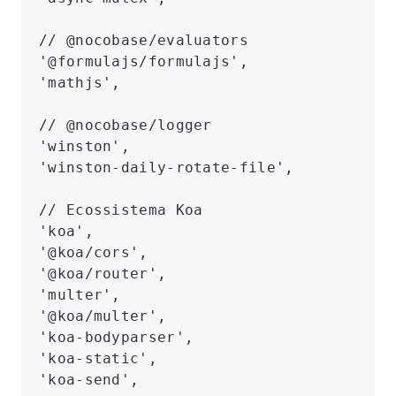
// @nocobase/evaluators
'@formulajs/formulajs'
,
'mathjs'
,
// @nocobase/logger
'winston'
,
'winston-daily-rotate-file'
,
// Ecossistema Koa
'koa'
,
'@koa/cors'
,
'@koa/router'
,
'multer'
,
'@koa/multer'
,
'koa-bodyparser'
,
'koa-static'
,
'koa-send'
,