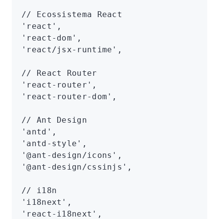
// Ecossistema React
'react'
,
'react-dom'
,
'react/jsx-runtime'
,
// React Router
'react-router'
,
'react-router-dom'
,
// Ant Design
'antd'
,
'antd-style'
,
'@ant-design/icons'
,
'@ant-design/cssinjs'
,
// i18n
'i18next'
,
'react-i18next'
,