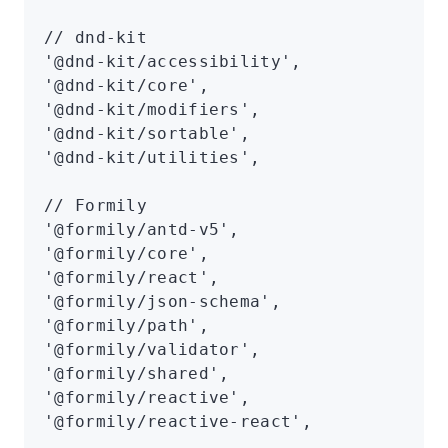
// dnd-kit
'@dnd-kit/accessibility'
,
'@dnd-kit/core'
,
'@dnd-kit/modifiers'
,
'@dnd-kit/sortable'
,
'@dnd-kit/utilities'
,
// Formily
'@formily/antd-v5'
,
'@formily/core'
,
'@formily/react'
,
'@formily/json-schema'
,
'@formily/path'
,
'@formily/validator'
,
'@formily/shared'
,
'@formily/reactive'
,
'@formily/reactive-react'
,