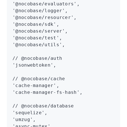
'@nocobase/evaluators'
,
'@nocobase/logger'
,
'@nocobase/resourcer'
,
'@nocobase/sdk'
,
'@nocobase/server'
,
'@nocobase/test'
,
'@nocobase/utils'
,
// @nocobase/auth
'jsonwebtoken'
,
// @nocobase/cache
'cache-manager'
,
'cache-manager-fs-hash'
,
// @nocobase/database
'sequelize'
,
'umzug'
,
'async-mutex'
,